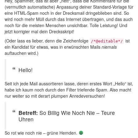
Hey, Spammer, das ist aber „nett“, dass die Kommentare für die
(vermutlich automatische) Anpassung deiner Standard-Vorlage für
eine HTML-Spam noch in der Drecksmail dringeblieben sind. So
wird noch mehr Müll durch das Internet übertragen, und das auch
noch für die meisten Menschen unsichtbar. Tolle Leistung! Und
jetzt korrigier mal dein Drecksskript!
(Oder lass es lieber, denn die Zeichenfolge
ist
/*@editable*/
ein Kandidat für etwas, was in erwünschten Mails
niemals
auftauchen wird.)
Hello!
Seit ich jede Mail aussortieren lasse, deren erstes Wort „Hello“ ist,
habe ich kaum noch durch den Filter triefende Spam. Also macht
nur weiter so mit derart plumpen Anredeversuchen!
Betreff:
So Billig Wie Noch Nie – Teure
Uhren
So rot wie noch nie – grüne Hemden.