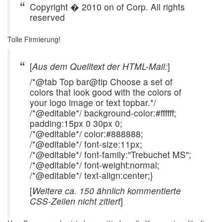
Copyright � 2010 on of Corp. All rights
reserved
Tolle Firmierung!
[
Aus dem Quelltext der HTML-Mail:
]
/*@tab Top bar@tip Choose a set of
colors that look good with the colors of
your logo image or text topbar.*/
/*@editable*/ background-color:#ffffff;
padding:15px 0 30px 0;
/*@editable*/ color:#888888;
/*@editable*/ font-size:11px;
/*@editable*/ font-family:"Trebuchet MS";
/*@editable*/ font-weight:normal;
/*@editable*/ text-align:center;}
[
Weitere ca. 150 ähnlich kommentierte
CSS-Zeilen nicht zitiert
]