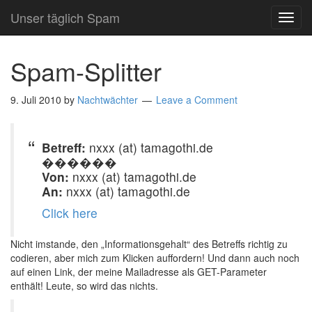
Unser täglich Spam
TOG
NAVI
Spam-Splitter
9. Juli 2010
by
Nachtwächter
Leave a Comment
Betreff:
nxxx (at) tamagothi.de
������
Von:
nxxx (at) tamagothi.de
An:
nxxx (at) tamagothi.de
Click here
Nicht imstande, den „Informationsgehalt“ des Betreffs richtig zu
codieren, aber mich zum Klicken auffordern! Und dann auch noch
auf einen Link, der meine Mailadresse als GET-Parameter
enthält! Leute, so wird das nichts.