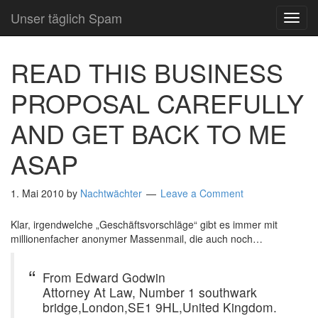
Unser täglich Spam
TOG
NAVI
READ THIS BUSINESS
PROPOSAL CAREFULLY
AND GET BACK TO ME
ASAP
1. Mai 2010
by
Nachtwächter
Leave a Comment
Klar, irgendwelche „Geschäftsvorschläge“ gibt es immer mit
millionenfacher anonymer Massenmail, die auch noch…
From Edward Godwin
Attorney At Law, Number 1 southwark
bridge,London,SE1 9HL,United Kingdom.