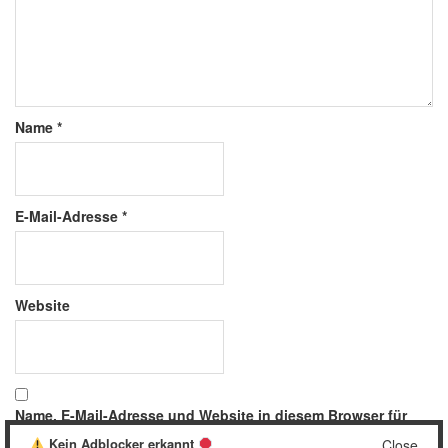
Name
*
E-Mail-Adresse
*
Website
Name, E-Mail-Adresse und Website in diesem Browser für
meinen nächsten Kommentar speichern.
Kein Adblocker erkannt
Close