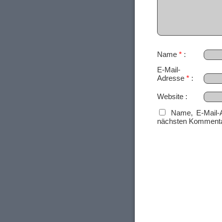
Name
*
E-Mail-
Adresse
*
Website
Name, E-Mail-
nächsten Kommenta