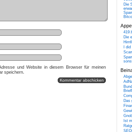
Die 
erwar
Spa
Bitc
Appet
419.
Die 
Hirn
I did
Scam
Spam
sons
Adresse und Website in diesem Browser für meinen
Bein
r speichern.
Abge
AdN
Bund
Brie
Comp
Das 
Fina
Gewi
Gnob
Ist 
Ratge
SEO