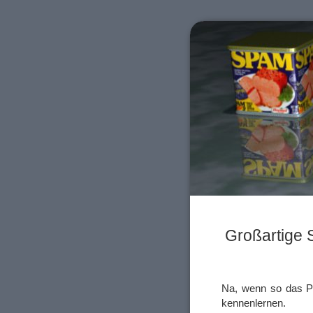
Großartige S
Na, wenn so das Par
kennenlernen.