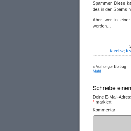
Spammer. Diese kas
des in den Spams n
Aber wer in einer
werden…
Kurzlink
;
Ko
« Vorheriger Beitrag
Muh!
Schreibe ein
Deine E-Mail-Adresse
*
markiert
Ko