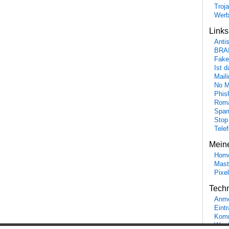
Troj
Wer
Link
Anti
BRA
Fake
Ist 
Maili
No M
Phis
Roma
Spa
Stop
Tele
Mein
Hom
Mast
Pixe
Tech
Anme
Eint
Komm
Word