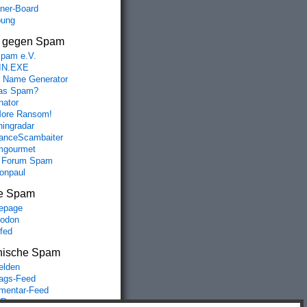
aner-Board
bung
s gegen Spam
spam e.V.
IN.EXE
 Name Generator
das Spam?
nator
ore Ransom!
hingradar
nceScambaiter
mgourmet
 Forum Spam
fonpaul
e Spam
epage
odon
lfed
nische Spam
lden
rags-Feed
entar-Feed
Press.org