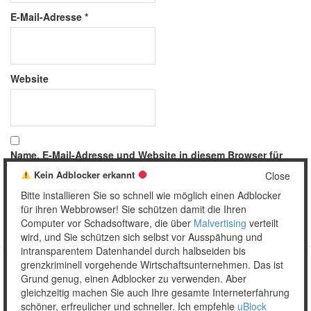
E-Mail-Adresse
*
Website
Name, E-Mail-Adresse und Website in diesem Browser für
meinen nächsten Kommentar speichern.
Kein Adblocker erkannt
Close
Bitte installieren Sie so schnell wie möglich einen Adblocker
für ihren Webbrowser! Sie schützen damit die Ihren
Computer vor Schadsoftware, die über
Malvertising
verteilt
wird, und Sie schützen sich selbst vor Ausspähung und
intransparentem Datenhandel durch halbseiden bis
grenzkriminell vorgehende Wirtschaftsunternehmen. Das ist
Grund genug, einen Adblocker zu verwenden. Aber
Copyright © 2026 Unser täglich Spam.
gleichzeitig machen Sie auch Ihre gesamte Interneterfahrung
Mobile
WordPress Theme by themehall.com
schöner, erfreulicher und schneller. Ich empfehle
uBlock