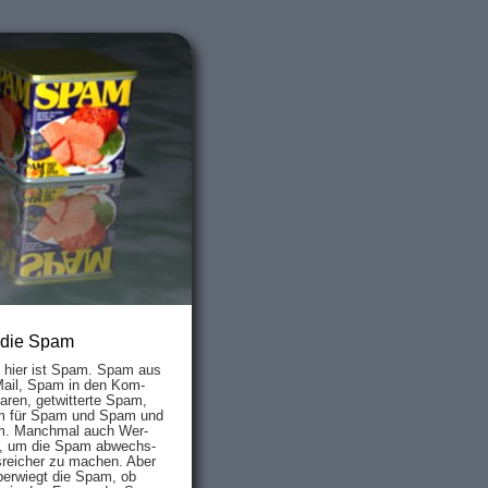
 die Spam
s hier ist Spam. Spam aus
Mail, Spam in den Kom­
aren, ge­twit­ter­te Spam,
 für Spam und Spam und
. Manch­mal auch Wer­
, um die Spam ab­wechs­
­reich­er zu mach­en. Aber
ber­wiegt die Spam, ob