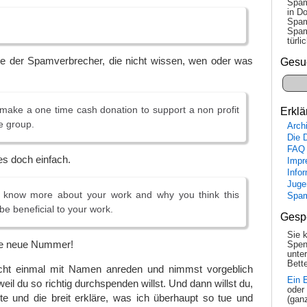
Spam
in Do
Spam
Spam
tür­l
e der Spamverbrecher, die nicht wissen, wen oder was
Gesu
 make a one time cash donation to support a non profit
Erklä
e group.
Arch
Die 
FAQ
s doch einfach.
Impr
Info
Juge
o know more about your work and why you think this
Spa
be beneficial to your work.
Gesp
Sie 
ine neue Nummer!
Spen
unte
Bette
cht einmal mit Namen anreden und nimmst vorgeblich
Ein 
weil du so richtig durchspenden willst. Und dann willst du,
oder
te und die breit erkläre, was ich überhaupt so tue und
(gan