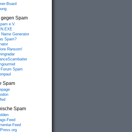
aner-Board
bung
s gegen Spam
spam e.V.
IN.EXE
 Name Generator
das Spam?
nator
ore Ransom!
hingradar
nceScambaiter
mgourmet
 Forum Spam
fonpaul
e Spam
epage
odon
lfed
nische Spam
lden
rags-Feed
entar-Feed
Press.org