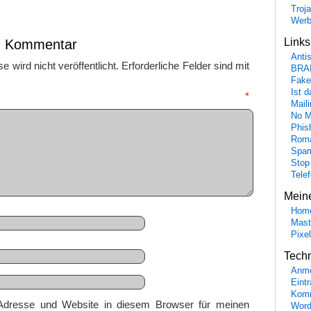
Troj
Wer
Link
en Kommentar
Anti
 wird nicht veröffentlicht.
Erforderliche Felder sind mit
BRA
Fake
Ist 
mmentar
*
Maili
No M
Phis
Roma
Spa
Stop
Tele
Mein
Hom
Mast
Pixe
Tech
Anme
Eint
Komm
Adresse und Website in diesem Browser für meinen
Word