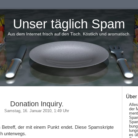
Unser täglich Spam
Aus dem Internet frisch auf den Tisch. Köstlich und aromatisch.
Über
Donation Inquiry.
Alle
der 
Samstag, 16. Januar 2010, 1:49 Uhr
men­t
Spam
Spam
bung
 Betreff, der mit einem Punkt endet. Diese Spamskripte
lungs
ch unterwegs.
es ü