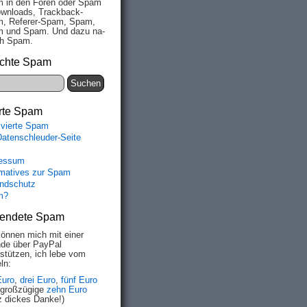
 in den Fo­ren oder Spam
wn­loads, Track­back-
, Re­fe­rer-Spam, Spam,
 und Spam. Und da­zu na­
ich Spam.
chte Spam
rte Spam
ivierte Spam
Datenschleuder-Seite
essum
rmatives zur Spam
ndschutz
m?
endete Spam
können mich mit einer
de über PayPal
rstützen, ich lebe vom
ln:
Euro
,
drei Euro
,
fünf Euro
 großzügige
zehn Euro
z dickes Danke!)