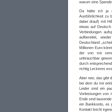
warum eine Spende so
Da hätte ich ja 
Ausführlichkeit zu b
dabei drauf) mit H
etwas auf Deutsch 
Verbindungen aufs
aufbereitet, wied
Deutschland „sche
Millionen Euro könnt
der von mir verw
unbrauchbar geword
durch entsprechende
richtig Leckeres es
Aber nee, das gibt 
bei dem du mir erkl
Leider sind ein pa
Vorleistungen von m
Ende sind tausende 
ein Bankkonto, es g
Kontakt bricht irge