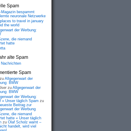
elle Spam
-Magazin bespammt
lernte neuronale Netzwerke
places to travel in january
nd the world
egenwart der Werbung:
W
Szene, die niemand
tet hatte
etta
ahr alte Spam
 Nachrichten
entierte Spam
zu
Allgegenwart der
bung: BMW
User
zu
Allgegenwart der
bung: BMW
egenwart der Werbung:
« Unser täglich Spam
zu
neueste Beitrag zur
egenwart der Werbung
Szene, die niemand
tet hatte « Unser täglich
m
zu
Olaf Scholz warnt –
icht handelt, wird viel
eren!