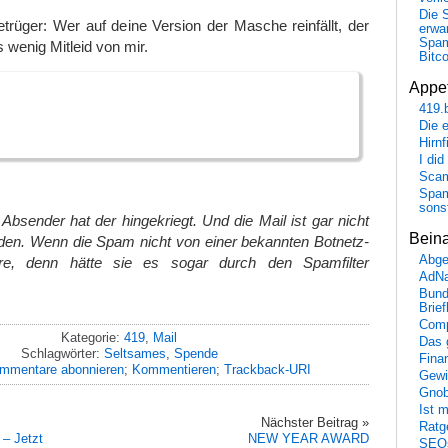
Die 
rüger: Wer auf deine Version der Masche reinfällt, der
erwar
Spa
wenig Mitleid von mir.
Bitc
Appet
419.
Die 
Hirn
I did
Scam
Spam
sons
bsender hat der hingekriegt. Und die Mail ist gar nicht
Bein
den. Wenn die Spam nicht von einer bekannten Botnetz-
Abge
, denn hätte sie es sogar durch den Spamfilter
AdN
Bund
Brie
Comp
Kategorie:
419
,
Mail
Das 
Schlagwörter:
Seltsames
,
Spende
Fina
mmentare abonnieren
;
Kommentieren
;
Trackback-URI
Gewi
Gnob
Ist 
Nächster Beitrag »
Ratge
 – Jetzt
NEW YEAR AWARD
SEO