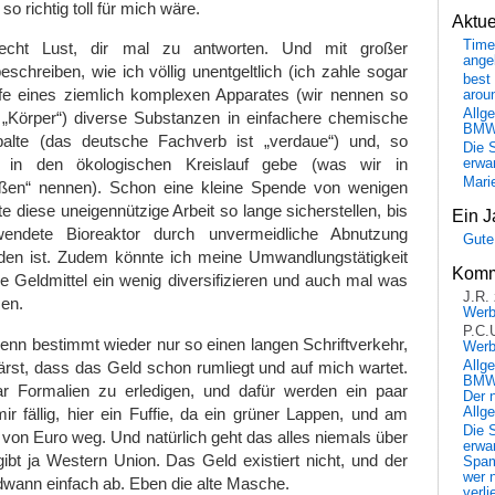
 richtig toll für mich wäre.
Aktu
Time
echt Lust, dir mal zu antworten. Und mit großer
ange
eschreiben, wie ich völlig unentgeltlich (ich zahle sogar
best 
ilfe eines ziemlich komplexen Apparates (wir nennen so
arou
Allg
„Körper“) diverse Substanzen in einfachere chemische
BM
palte (das deutsche Fachverb ist „verdaue“) und, so
Die 
er in den ökologischen Kreislauf gebe (was wir in
erwar
Mari
ißen“ nennen). Schon eine kleine Spende von wenigen
e diese uneigennützige Arbeit so lange sicherstellen, bis
Ein J
endete Bioreaktor durch unvermeidliche Abnutzung
Gute
en ist. Zudem könnte ich meine Umwandlungstätigkeit
Komm
 Geldmittel ein wenig diversifizieren und auch mal was
J.R.
sen.
Wer
P.C.
denn bestimmt wieder nur so einen langen Schriftverkehr,
Wer
ärst, dass das Geld schon rumliegt und auf mich wartet.
Allg
BMW 
ar Formalien zu erledigen, und dafür werden ein paar
Der 
ir fällig, hier ein Fuffie, da ein grüner Lappen, und am
Allg
Die 
von Euro weg. Und natürlich geht das alles niemals über
erwar
ibt ja Western Union. Das Geld existiert nicht, und der
Spa
wer n
ndwann einfach ab. Eben die alte Masche.
verli