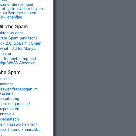
Szene, die niemand
tet hatte « Unser täglich
m
zu
Betrüger nutzen
oin-Höhenflug
itliche Spam
bitten us.com
erste Spam (englisch)
fick 2.0: Spaß mit Spam
 what i did for Mariya
baiter
, Internetbetrug und
tige WWW Abzocke
ahe Spam
speist
auseam
eswehrfragebogen im
fkasten?
uterbetrug
geht so gar nicht!
nzparasiten
nnspiele
belmatsch
mein Passwort sicher?
ber Internetkriminalität
s