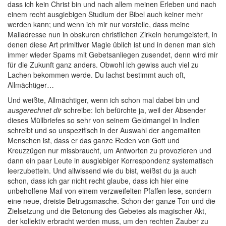
dass ich kein Christ bin und nach allem meinen Erleben und nach
einem recht ausgiebigen Studium der Bibel auch keiner mehr
werden kann; und wenn ich mir nur vorstelle, dass meine
Mailadresse nun in obskuren christlichen Zirkeln herumgeistert, in
denen diese Art primitiver Magie üblich ist und in denen man sich
immer wieder Spams mit Gebetsanliegen zusendet, denn wird mir
für die Zukunft ganz anders. Obwohl ich gewiss auch viel zu
Lachen bekommen werde. Du lachst bestimmt auch oft,
Allmächtiger…
Und weißte, Allmächtiger, wenn ich schon mal dabei bin und
ausgerechnet dir
schreibe: Ich befürchte ja, weil der Absender
dieses Müllbriefes so sehr von seinem Geldmangel in Indien
schreibt und so unspezifisch in der Auswahl der angemailten
Menschen ist, dass er das ganze Reden von Gott und
Kreuzzügen nur missbraucht, um Antworten zu provozieren und
dann ein paar Leute in ausgiebiger Korrespondenz systematisch
leerzubetteln. Und allwissend wie du bist, weißst du ja auch
schon, dass ich gar nicht recht glaube, dass ich hier eine
unbeholfene Mail von einem verzweifelten Pfaffen lese, sondern
eine neue, dreiste Betrugsmasche. Schon der ganze Ton und die
Zielsetzung und die Betonung des Gebetes als magischer Akt,
der kollektiv erbracht werden muss, um den rechten Zauber zu