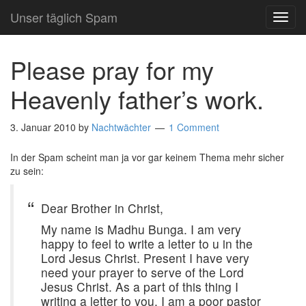
Unser täglich Spam
TOG
NAVI
Please pray for my
Heavenly father’s work.
3. Januar 2010
by
Nachtwächter
1 Comment
In der Spam scheint man ja vor gar keinem Thema mehr sicher
zu sein:
Dear Brother in Christ,
My name is Madhu Bunga. I am very
happy to feel to write a letter to u in the
Lord Jesus Christ. Present I have very
need your prayer to serve of the Lord
Jesus Christ. As a part of this thing I
writing a letter to you. I am a poor pastor