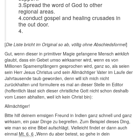
3.Spread the word of God to other
regional areas.
4.conduct gospel and healing crusades in
the out door.
4.
[
Die Liste bricht im Original so ab, völlig ohne Abschiedsformel
]
Gut, wenn dieser in primitiver Magie gefangene Mensch
wirklich
glaubt, dass ein Gebet umso wirksamer wird, wenn es von
Millionen Spamempfängern gesprochen wird, ganz so, als seien
sein Herr Jesus Christus und sein Allmächtiger Vater im Laufe der
Jahrtausende taub geworden, denn will ich mich nicht
zurückhalten und formuliere es mal an dieser Stelle im Editor
(hoffentlich lässt sich dieser christliche Gott nicht schon deshalb
vom Lesen abhalten, weil ich kein Christ bin):
Allmächtiger!
Bitte hilf deinem emsigen Freund in Indien ganz schnell und ganz
wirksam, ein paar Dinge zu begreifen. Zum Beispiel dieses Ding,
wie man so eine Bibel aufschlägt. Vielleicht findet er dann auch
einmal
Mt. 6, 6
„Wenn du aber betest, so gehe in dein