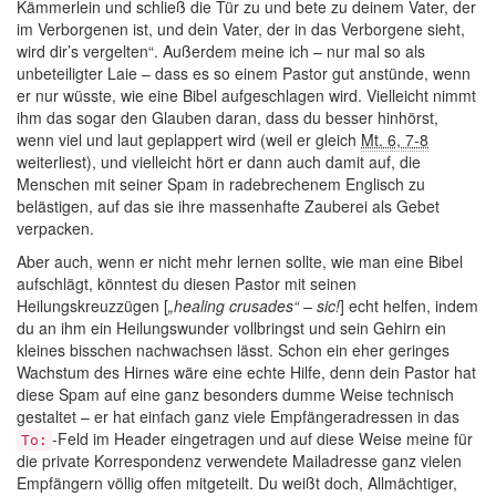
Kämmerlein und schließ die Tür zu und bete zu deinem Vater, der
im Verborgenen ist, und dein Vater, der in das Verborgene sieht,
wird dir’s vergelten“. Außerdem meine ich – nur mal so als
unbeteiligter Laie – dass es so einem Pastor gut anstünde, wenn
er nur wüsste, wie eine Bibel aufgeschlagen wird. Vielleicht nimmt
ihm das sogar den Glauben daran, dass du besser hinhörst,
wenn viel und laut geplappert wird (weil er gleich
Mt. 6, 7-8
weiterliest), und vielleicht hört er dann auch damit auf, die
Menschen mit seiner Spam in radebrechenem Englisch zu
belästigen, auf das sie ihre massenhafte Zauberei als Gebet
verpacken.
Aber auch, wenn er nicht mehr lernen sollte, wie man eine Bibel
aufschlägt, könntest du diesen Pastor mit seinen
Heilungskreuzzügen [
„healing crusades“ – sic!
] echt helfen, indem
du an ihm ein Heilungswunder vollbringst und sein Gehirn ein
kleines bisschen nachwachsen lässt. Schon ein eher geringes
Wachstum des Hirnes wäre eine echte Hilfe, denn dein Pastor hat
diese Spam auf eine ganz besonders dumme Weise technisch
gestaltet – er hat einfach ganz viele Empfängeradressen in das
-Feld im Header eingetragen und auf diese Weise meine für
To:
die private Korrespondenz verwendete Mailadresse ganz vielen
Empfängern völlig offen mitgeteilt. Du weißt doch, Allmächtiger,