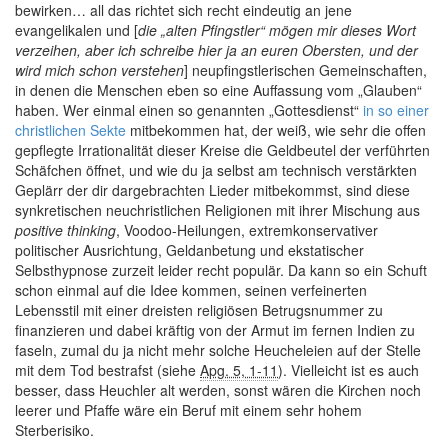
bewirken… all das richtet sich recht eindeutig an jene
evangelikalen und [
die „alten Pfingstler“ mögen mir dieses Wort
verzeihen, aber ich schreibe hier ja an euren Obersten, und der
wird mich schon verstehen
] neupfingstlerischen Gemeinschaften,
in denen die Menschen eben so eine Auffassung vom „Glauben“
haben. Wer einmal einen so genannten „Gottesdienst“
in so einer
christlichen Sekte
mitbekommen hat, der weiß, wie sehr die offen
gepflegte Irrationalität dieser Kreise die Geldbeutel der verführten
Schäfchen öffnet, und wie du ja selbst am technisch verstärkten
Geplärr der dir dargebrachten Lieder mitbekommst, sind diese
synkretischen neuchristlichen Religionen mit ihrer Mischung aus
positive thinking
, Voodoo-Heilungen, extremkonservativer
politischer Ausrichtung, Geldanbetung und ekstatischer
Selbsthypnose zurzeit leider recht populär. Da kann so ein Schuft
schon einmal auf die Idee kommen, seinen verfeinerten
Lebensstil mit einer dreisten religiösen Betrugsnummer zu
finanzieren und dabei kräftig von der Armut im fernen Indien zu
faseln, zumal du ja nicht mehr solche Heucheleien auf der Stelle
mit dem Tod bestrafst (siehe
Apg. 5, 1-11
). Vielleicht ist es auch
besser, dass Heuchler alt werden, sonst wären die Kirchen noch
leerer und Pfaffe wäre ein Beruf mit einem sehr hohem
Sterberisiko.