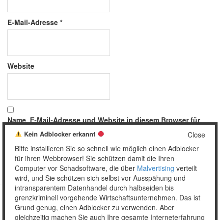
E-Mail-Adresse
*
Website
Name, E-Mail-Adresse und Website in diesem Browser für
meinen nächsten Kommentar speichern.
Kein Adblocker erkannt
Close
Bitte installieren Sie so schnell wie möglich einen Adblocker
für ihren Webbrowser! Sie schützen damit die Ihren
Computer vor Schadsoftware, die über
Malvertising
verteilt
wird, und Sie schützen sich selbst vor Ausspähung und
intransparentem Datenhandel durch halbseiden bis
grenzkriminell vorgehende Wirtschaftsunternehmen. Das ist
Grund genug, einen Adblocker zu verwenden. Aber
Copyright © 2026 Unser täglich Spam.
gleichzeitig machen Sie auch Ihre gesamte Interneterfahrung
Mobile
WordPress Theme by themehall.com