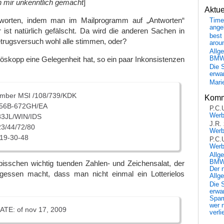
 mir unkenntlich gemacht
]
Aktu
ntworten, indem man im Mailprogramm auf „Antworten“
Time
ange
r ist natürlich gefälscht. Da wird die anderen Sachen in
best 
ugsversuch wohl alle stimmen, oder?
arou
Allg
BM
skopp eine Gelegenheit hat, so ein paar Inkonsistenzen
Die 
erwar
Mari
Number MSI /108/739/KDK
Komm
56B-672GH/EA
P.C.
Wer
3JL/WIN/IDS
J.R.
3/44/72/80
Wer
-19-30-48
P.C.
Wer
Allg
BMW 
bisschen wichtig tuenden Zahlen- und Zeichensalat, der
Der 
ergessen macht, dass man nicht einmal ein Lotterielos
Allg
Die 
erwar
Spa
wer n
E: of nov 17, 2009
verli