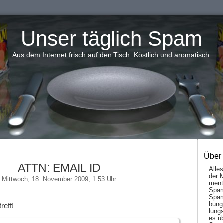
Unser täglich Spam
Aus dem Internet frisch auf den Tisch. Köstlich und aromatisch.
Über
ATTN: EMAIL ID
Alle
der 
Mittwoch, 18. November 2009, 1:53 Uhr
men­t
Spam
Spam
bung
reff!
lungs
es ü