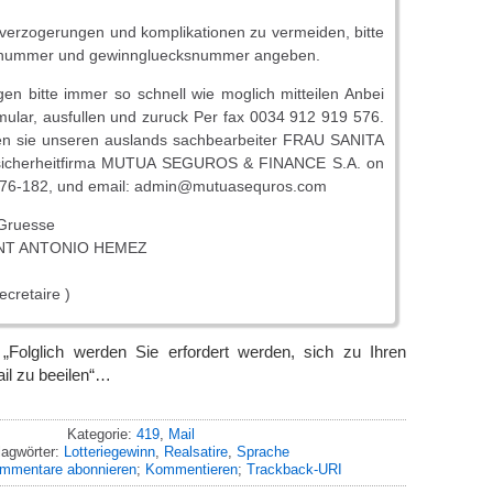
erzogerungen und komplikationen zu vermeiden, bitte
znummer und gewinngluecksnummer angeben.
n bitte immer so schnell wie moglich mitteilen Anbei
ular, ausfullen und zuruck Per fax 0034 912 919 576.
eren sie unseren auslands sachbearbeiter FRAU SANITA
 sicherheitfirma MUTUA SEGUROS & FINANCE S.A. on
176-182, und email: admin@mutuasequros.com
 Gruesse
NT ANTONIO HEMEZ
ecretaire )
„Folglich werden Sie erfordert werden, sich zu Ihren
il zu beeilen“…
Kategorie:
419
,
Mail
lagwörter:
Lotteriegewinn
,
Realsatire
,
Sprache
mmentare abonnieren
;
Kommentieren
;
Trackback-URI