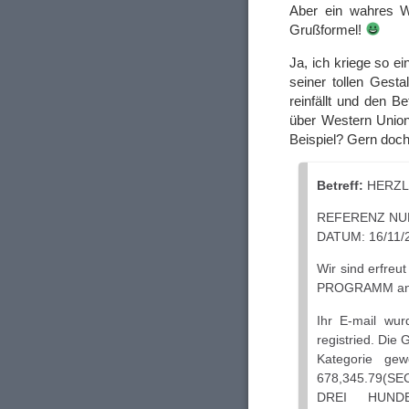
Aber ein wahres W
Grußformel!
Ja, ich kriege so e
seiner tollen Gest
reinfällt und den B
über Western Union
Beispiel? Gern doch
Betreff:
HERZL
REFERENZ NU
DATUM: 16/11/
Wir sind erfreu
PROGRAMM an 0
Ihr E-mail wu
registried. Die
Kategorie ge
678,345.79(
DREI HUND