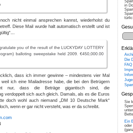
Spam
D
in Do
Spam
Spam
tür­l
noch nicht einmal ansprechen kannst, wiederholst du
etreff. Diese Mail wurde halt automatisch erstellt und ist
Gesu
gültig“…
gratulate you of the result of the LUCKYDAY LOTTERY
Erklä
program) balloting sweepstake held 2009. €450,000.00
Arch
Die 
FAQ
Impr
Info
lücklich, dass ich immer gewinne – mindestens vier Mal
Juge
r, weil ich eine Mailadresse habe, die bei den Betrügern
Spa
cht nur, dass die Beträge gigantisch sind, die
Gesp
 verdoppelt sich auch gleich. Damals, als es die Euros
ätte doch wohl auch niemand „DM 10 Deutsche Mark“
Sie 
Spen
och, wenn er gar nicht versteht, was er da schreibt.
unte
Bette
im.com
Ein 
4
oder
(gan