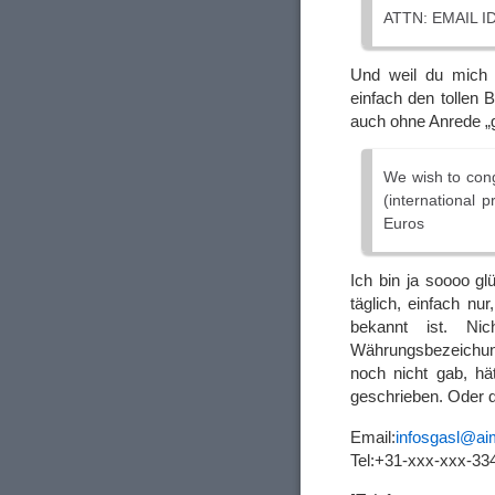
ATTN: EMAIL I
Und weil du mich 
einfach den tollen B
auch ohne Anrede „
We wish to con
(international 
Euros
Ich bin ja soooo g
täglich, einfach nu
bekannt ist. Ni
Währungsbezeichung
noch nicht gab, h
geschrieben. Oder d
Email:
infosgasl@a
Tel:+31-xxx-xxx-33