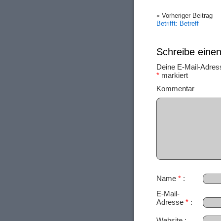
« Vorheriger Beitrag
Betrifft: Betreff
Schreibe ein
Deine E-Mail-Adresse
*
markiert
Ko
Name
*
E-Mail-
Adresse
*
Website