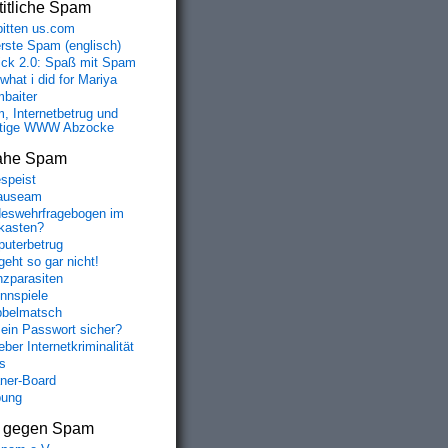
itliche Spam
bitten us.com
erste Spam (englisch)
fick 2.0: Spaß mit Spam
 what i did for Mariya
baiter
, Internetbetrug und
tige WWW Abzocke
ahe Spam
speist
auseam
eswehrfragebogen im
fkasten?
uterbetrug
geht so gar nicht!
nzparasiten
nnspiele
belmatsch
mein Passwort sicher?
ber Internetkriminalität
s
aner-Board
bung
s gegen Spam