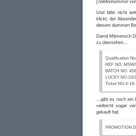
[
Telefonnummer von
Und bitte nicht a
klickt, der Absende
diesem dummen Betr
Damit Mitmensch Dö
zu übersehen…
Qualification 
REF NO: MSW/
BATCH NO: 458
LUCKY NO:10/2
Ticket NO:4-18
…gibt es noch ein 
vielleicht sogar v
gekauft hat.
PROMOTION DAT