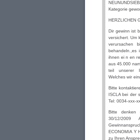
NEUNUNDSIEBZ
Kategorie gewo
HERZLICHEN 
Dir gewinn ist 
versichert. Um 
verursachen bi
behandeln.,es i
ihnen ei n en r
aus 45.000 name
teil unserer 
Welches wir ein
Bitte kontakti
ISCLA bei der
Tel: 0034-xxx-x
Bitte denken
30/12/2009 
Gewinnanspruc
ECONOMIA Y HAC
zu Ihren Anspre