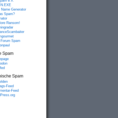
spam e.V.
IN.EXE
 Name Generator
das Spam?
nator
ore Ransom!
hingradar
nceScambaiter
mgourmet
 Forum Spam
fonpaul
e Spam
epage
odon
lfed
nische Spam
lden
rags-Feed
entar-Feed
Press.org