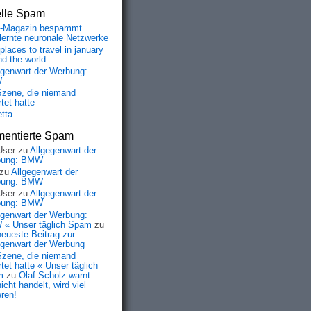
elle Spam
-Magazin bespammt
lernte neuronale Netzwerke
places to travel in january
nd the world
egenwart der Werbung:
W
Szene, die niemand
tet hatte
etta
entierte Spam
User
zu
Allgegenwart der
bung: BMW
zu
Allgegenwart der
bung: BMW
User
zu
Allgegenwart der
bung: BMW
egenwart der Werbung:
« Unser täglich Spam
zu
neueste Beitrag zur
egenwart der Werbung
Szene, die niemand
tet hatte « Unser täglich
m
zu
Olaf Scholz warnt –
icht handelt, wird viel
eren!