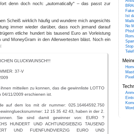
Anti
ort denn doch noch: „automatically“ – das passt zur
BRA
Fake
Ist 
inen Scheiß wirklich häufig und wundere mich angesichts
Maili
No M
altung immer wieder darüber, dass noch jemand darauf
Phis
etrügern etliche hundert bis tausend Euro an Vorleistung
Roma
 und MoneyGram in den Allerwertesten bläst. Noch ein
Spa
:
Stop
Tele
Mein
ICHEN GLUCKWUNSCH!!!
Hom
MMER: 37-V
Mast
Pixe
2009
Tech
t ihnen mitteilen zu konnen, das die gewinnliste LOTTO
Anme
4/11/2009 erschienen ist.
Eint
Komm
rde auf dem los mit dir nummer: 025.16464592.750
Word
 Gewinngluecksnummer: 12 15 35 42 43, haben in der 2.
wonnen. Sie sind damit gewinner von: EURO ?
SECHS HUNDERT UND ACHTUNDSIEBZIG TAUSEND
ERT UND FUENFUNDVIERZIG EURO UND