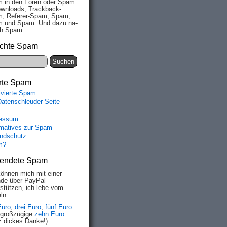
 in den Fo­ren oder Spam
wn­loads, Track­back-
, Re­fe­rer-Spam, Spam,
 und Spam. Und da­zu na­
ich Spam.
chte Spam
rte Spam
ivierte Spam
Datenschleuder-Seite
essum
rmatives zur Spam
ndschutz
m?
endete Spam
können mich mit einer
de über PayPal
rstützen, ich lebe vom
ln:
Euro
,
drei Euro
,
fünf Euro
 großzügige
zehn Euro
z dickes Danke!)