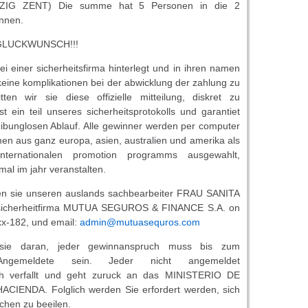
IG ZENT) Die summe hat 5 Personen in die 2
nnen.
GLUCKWUNSCH!!!
bei einer sicherheitsfirma hinterlegt und in ihren namen
keine komplikationen bei der abwicklung der zahlung zu
tten wir sie diese offizielle mitteilung, diskret zu
st ein teil unseres sicherheitsprotokolls und garantiet
eibunglosen Ablauf. Alle gewinner werden per computer
n aus ganz europa, asien, australien und amerika als
Internationalen promotion programms ausgewahlt,
mal im jahr veranstalten.
eren sie unseren auslands sachbearbeiter FRAU SANITA
 sicherheitfirma MUTUA SEGUROS & FINANCE S.A. on
xx-182, und email:
admin@mutuasequros.com
 sie daran, jeder gewinnanspruch muss bis zum
Angemeldete sein. Jeder nicht angemeldet
h verfallt und geht zuruck an das MINISTERIO DE
IENDA. Folglich werden Sie erfordert werden, sich
chen zu beeilen.