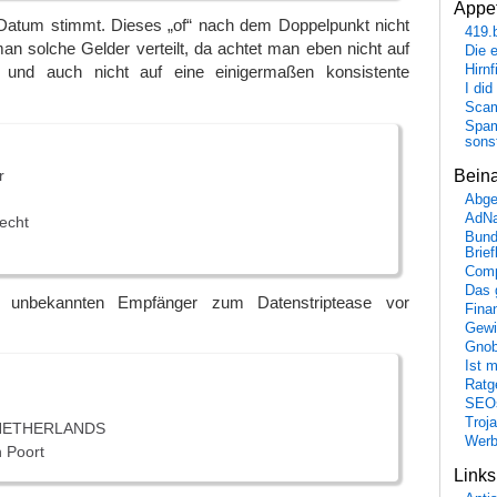
Appet
atum stimmt. Dieses „of“ nach dem Doppelpunkt nicht
419.
n solche Gelder verteilt, da achtet man eben nicht auf
Die 
Hirn
 und auch nicht auf eine einigermaßen konsistente
I did
Scam
Spam
sons
r
Bein
Abge
AdN
lecht
Bund
Brie
Comp
Das 
nbekannten Empfänger zum Datenstriptease vor
Fina
Gewi
Gnob
Ist 
Ratge
SEO
Troj
NETHERLANDS
Wer
 Poort
Link