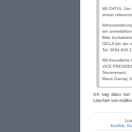
WI CHTIG: Um v
immer referen
Adressanderunge
ein anmeldeform
Bitte kontakti
ISCLA bei der
Tel: 0034-634-
Mit freundliche
VICE PRESIDE
Sincerement,
Maria Garcia( S
Ich sag dazu nur: 
Löschen von müllma
Sch
Kurzlink
;
Ko