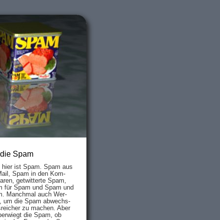
 die Spam
s hier ist Spam. Spam aus
Mail, Spam in den Kom­
aren, ge­twit­ter­te Spam,
 für Spam und Spam und
. Manch­mal auch Wer­
, um die Spam ab­wechs­
­reich­er zu mach­en. Aber
ber­wiegt die Spam, ob