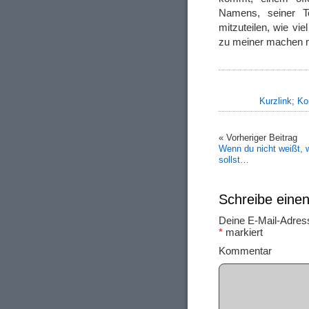
Namens, seiner T
mitzuteilen, wie vie
zu meiner machen 
Kurzlink
;
Ko
« Vorheriger Beitrag
Wenn du nicht weißt, 
sollst…
Schreibe ein
Deine E-Mail-Adresse
*
markiert
Ko