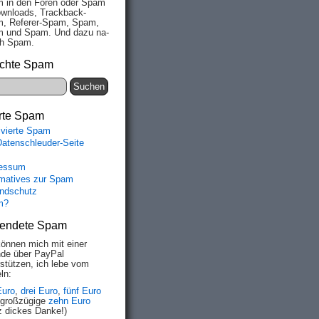
 in den Fo­ren oder Spam
wn­loads, Track­back-
, Re­fe­rer-Spam, Spam,
 und Spam. Und da­zu na­
ich Spam.
chte Spam
rte Spam
ivierte Spam
Datenschleuder-Seite
essum
rmatives zur Spam
ndschutz
m?
endete Spam
können mich mit einer
de über PayPal
rstützen, ich lebe vom
ln:
Euro
,
drei Euro
,
fünf Euro
 großzügige
zehn Euro
z dickes Danke!)