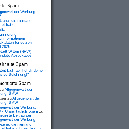
elle Spam
egenwart der Werbung:
W
Szene, die niemand
tet hatte
etta
Erinnerung:
erinformationen-
aktdaten fortsetzen –
8.2026
Stadt Witten (NRW)
endete Abzockabos
ahr alte Spam
Zeit läuft ab! Hol dir deine
usive Belohnung!"".
entierte Spam
zu
Allgegenwart der
bung: BMW
User
zu
Allgegenwart der
bung: BMW
egenwart der Werbung:
« Unser täglich Spam
zu
neueste Beitrag zur
egenwart der Werbung
Szene, die niemand
tet hatte « Unser täglich