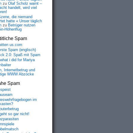
m
zu
Olaf Scholz warnt –
icht handelt, wird viel
eren!
Szene, die niemand
tet hatte « Unser täglich
m
zu
Betrüger nutzen
oin-Höhenflug
itliche Spam
bitten us.com
erste Spam (englisch)
fick 2.0: Spaß mit Spam
 what i did for Mariya
baiter
, Internetbetrug und
tige WWW Abzocke
ahe Spam
speist
auseam
eswehrfragebogen im
fkasten?
uterbetrug
geht so gar nicht!
nzparasiten
nnspiele
belmatsch