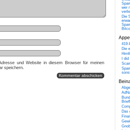
Spa
wer n
verli
Die 
erwar
Spa
Bitc
Appet
419.
Die 
Hirn
I did
Adresse und Website in diesem Browser für meinen
Scam
r speichern.
Spam
sons
Bein
Abge
AdN
Bund
Brie
Comp
Das 
Fina
Gewi
Gnob