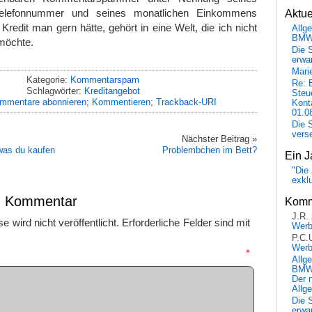
elefonnummer und seines monatlichen Einkommens
Aktu
l Kredit man gern hätte, gehört in eine Welt, die ich nicht
Allg
BM
möchte.
Die 
erwar
Mari
Kategorie:
Kommentarspam
Re: 
Schlagwörter:
Kreditangebot
Steu
mmentare abonnieren
;
Kommentieren
;
Trackback-URI
Kont
01.0
Die 
vers
Nächster Beitrag »
was du kaufen
Problembchen im Bett?
Ein J
"Die 
exkl
en Kommentar
Komm
J.R.
 wird nicht veröffentlicht.
Erforderliche Felder sind mit
Wer
P.C.
Wer
mmentar
*
Allg
BMW 
Der 
Allg
Die 
erwar