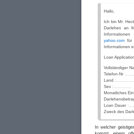
Hallo,
Ich bin Mr. Hec
Darlehen an M
Informationen
yahoo.com
für 
Informationen e
Loan Applicati
Vollständige
Telefon-Nr :…
Land :………….
Sex :………….
Monatliches 
Darlehensbetr
Loan Dauer :
Zweck des Da
In welcher geisti
kommt, einem of