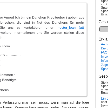
Spam
in Do
Spam
Spam
tür­l
tor Armed Ich bin ein Darlehen Kreditgeber i geben aus
Gesu
enschen, die sind in Not des Darlehens für mehr
 Sie uns zu kontaktieren unter:
hector_loan (at)
weitere Informationen und Sie werden stellen diese
in.
Erklä
Arch
on Form
Die 
FAQ
r Name :…………
Impr
……
Info
.
Juge
Spa
Einkommen :………
Gesp
ag Benötigte :…………
Sie 
………..
Spen
unte
rlehens :………….
Bette
Ein 
oder
gen Verfassung man sein muss, wenn man auf die Idee
(gan
fenbaren Kommentarspammer unter Nennung seines