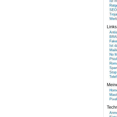
Ist 
Ratge
SEO
Troj
Wer
Link
Anti
BRA
Fake
Ist 
Maili
No M
Phis
Roma
Spa
Stop
Tele
Mein
Hom
Mast
Pixe
Tech
Anme