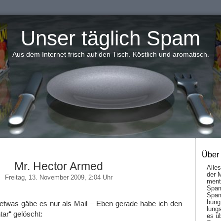
Unser täglich Spam
Aus dem Internet frisch auf den Tisch. Köstlich und aromatisch.
Über
Mr. Hector Armed
Alle
der 
Freitag, 13. November 2009, 2:04 Uhr
men­t
Spam
Spam
bung
 etwas gäbe es nur als Mail – Eben gerade habe ich den
lungs
ar“ gelöscht:
es ü