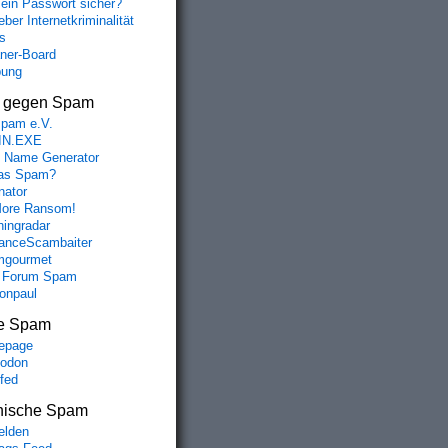
mein Passwort sicher?
ber Internetkriminalität
s
aner-Board
bung
s gegen Spam
spam e.V.
IN.EXE
 Name Generator
das Spam?
nator
ore Ransom!
hingradar
nceScambaiter
mgourmet
 Forum Spam
fonpaul
e Spam
epage
odon
lfed
nische Spam
lden