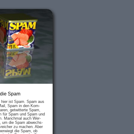
 die Spam
s hier ist Spam. Spam aus
Mail, Spam in den Kom­
aren, ge­twit­ter­te Spam,
 für Spam und Spam und
. Manch­mal auch Wer­
, um die Spam ab­wechs­
­reich­er zu mach­en. Aber
ber­wiegt die Spam, ob