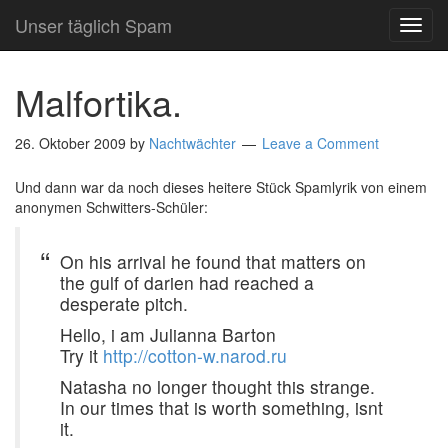
Unser täglich Spam
TOG
NAVI
Malfortika.
26. Oktober 2009
by
Nachtwächter
Leave a Comment
Und dann war da noch dieses heitere Stück Spamlyrik von einem
anonymen Schwitters-Schüler:
On his arrival he found that matters on
the gulf of darien had reached a
desperate pitch.
Hello, i am Julianna Barton
Try it
http://cotton-w.narod.ru
Natasha no longer thought this strange.
In our times that is worth something, isnt
it.