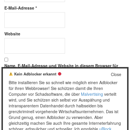
E-Mail-Adresse
*
Website
Name, E-Mail-Adresse und Website in diesem Browser für
meinen nächsten Kommentar speichern.
Kein Adblocker erkannt
Close
Bitte installieren Sie so schnell wie möglich einen Adblocker
für ihren Webbrowser! Sie schützen damit die Ihren
Computer vor Schadsoftware, die über
Malvertising
verteilt
wird, und Sie schützen sich selbst vor Ausspähung und
intransparentem Datenhandel durch halbseiden bis
grenzkriminell vorgehende Wirtschaftsunternehmen. Das ist
Grund genug, einen Adblocker zu verwenden. Aber
Copyright © 2026 Unser täglich Spam.
gleichzeitig machen Sie auch Ihre gesamte Interneterfahrung
Mobile
WordPress Theme by themehall.com
schöner, erfreulicher und schneller. Ich empfehle
uBlock