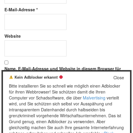
E-Mail-Adresse
*
Website
Name, E-Mail-Adresse und Website in diesem Browser für
meinen nächsten Kommentar speichern.
Kein Adblocker erkannt
Close
Bitte installieren Sie so schnell wie möglich einen Adblocker
für ihren Webbrowser! Sie schützen damit die Ihren
Computer vor Schadsoftware, die über
Malvertising
verteilt
wird, und Sie schützen sich selbst vor Ausspähung und
intransparentem Datenhandel durch halbseiden bis
grenzkriminell vorgehende Wirtschaftsunternehmen. Das ist
Grund genug, einen Adblocker zu verwenden. Aber
Copyright © 2026 Unser täglich Spam.
gleichzeitig machen Sie auch Ihre gesamte Interneterfahrung
Mobile
WordPress Theme by themehall.com