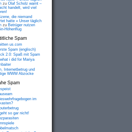
m
zu
Olaf Scholz warnt –
icht handelt, wird viel
eren!
Szene, die niemand
tet hatte « Unser täglich
m
zu
Betrüger nutzen
oin-Höhenflug
itliche Spam
bitten us.com
erste Spam (englisch)
fick 2.0: Spaß mit Spam
 what i did for Mariya
baiter
, Internetbetrug und
tige WWW Abzocke
ahe Spam
speist
auseam
eswehrfragebogen im
fkasten?
uterbetrug
geht so gar nicht!
nzparasiten
nnspiele
belmatsch