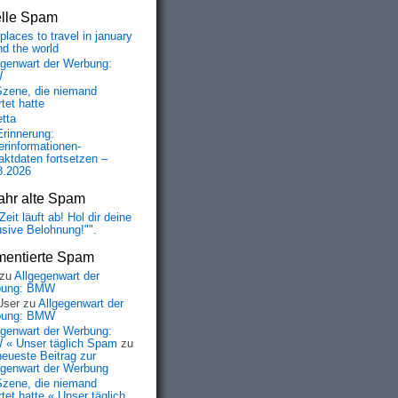
elle Spam
places to travel in january
nd the world
egenwart der Werbung:
W
Szene, die niemand
tet hatte
etta
Erinnerung:
erinformationen-
aktdaten fortsetzen –
8.2026
ahr alte Spam
Zeit läuft ab! Hol dir deine
usive Belohnung!"".
entierte Spam
zu
Allgegenwart der
bung: BMW
User
zu
Allgegenwart der
bung: BMW
egenwart der Werbung:
« Unser täglich Spam
zu
neueste Beitrag zur
egenwart der Werbung
Szene, die niemand
tet hatte « Unser täglich