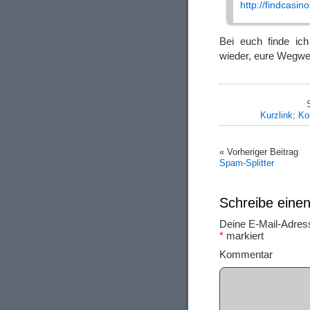
http://findcasin
Bei euch finde ic
wieder, eure Wegwe
Kurzlink
;
Ko
« Vorheriger Beitrag
Spam-Splitter
Schreibe ein
Deine E-Mail-Adresse
*
markiert
Ko