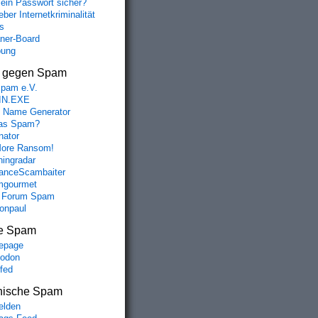
mein Passwort sicher?
ber Internetkriminalität
s
aner-Board
bung
s gegen Spam
spam e.V.
IN.EXE
 Name Generator
das Spam?
nator
ore Ransom!
hingradar
nceScambaiter
mgourmet
 Forum Spam
fonpaul
e Spam
epage
odon
lfed
nische Spam
lden