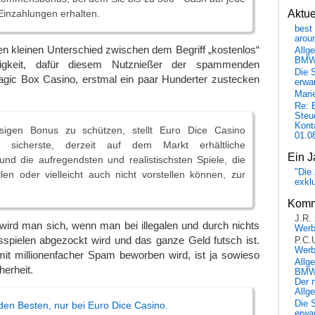
 Einzahlungen erhalten.
Aktu
best 
arou
n kleinen Unterschied zwischen dem Begriff „kostenlos“
Allg
BM
igkeit, dafür diesem Nutznießer der spammenden
Die 
gic Box Casino, erstmal ein paar Hunderter zustecken
erwar
Mari
Re: 
Steu
Kont
sigen Bonus zu schützen, stellt Euro Dice Casino
01.0
 sicherste, derzeit auf dem Markt erhältliche
Ein J
und die aufregendsten und realistischsten Spiele, die
"Die 
llen oder vielleicht auch nicht vorstellen können, zur
exkl
Komm
J.R.
wird man sich, wenn man bei illegalen und durch nichts
Wer
ksspielen abgezockt wird und das ganze Geld futsch ist.
P.C.
Wer
mit millionenfacher Spam beworben wird, ist ja sowieso
Allg
herheit.
BMW 
Der 
Allg
Die 
 den Besten, nur bei Euro Dice Casino.
erwar