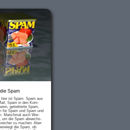
 die Spam
s hier ist Spam. Spam aus
Mail, Spam in den Kom­
aren, ge­twit­ter­te Spam,
 für Spam und Spam und
. Manch­mal auch Wer­
, um die Spam ab­wechs­
­reich­er zu mach­en. Aber
ber­wiegt die Spam, ob