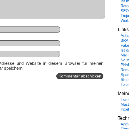
Ist 
Ratge
SEO
Troj
Wer
Link
Anti
BRA
Fake
Ist 
Maili
No M
Adresse und Website in diesem Browser für meinen
Phis
r speichern.
Roma
Spa
Stop
Tele
Mein
Hom
Mast
Pixe
Tech
Anme