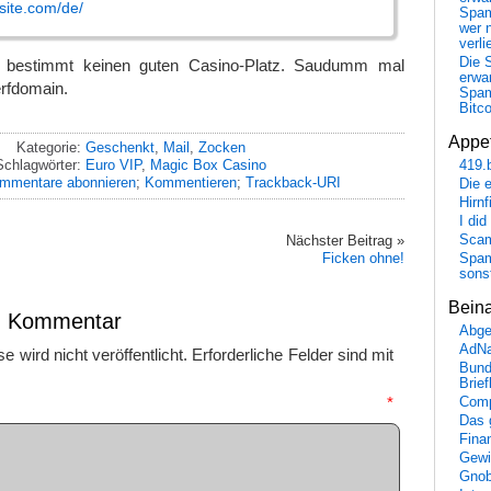
osite.com/de/
Spa
wer n
verli
Die 
h bestimmt keinen guten Casino-Platz. Saudumm mal
erwar
rfdomain.
Spa
Bitc
Appet
Kategorie:
Geschenkt
,
Mail
,
Zocken
Schlagwörter:
Euro VIP
,
Magic Box Casino
419.
mmentare abonnieren
;
Kommentieren
;
Trackback-URI
Die 
Hirn
I did
Nächster Beitrag »
Scam
Ficken ohne!
Spam
sons
Bein
en Kommentar
Abge
AdN
 wird nicht veröffentlicht.
Erforderliche Felder sind mit
Bund
Brie
mmentar
*
Comp
Das 
Fina
Gewi
Gnob