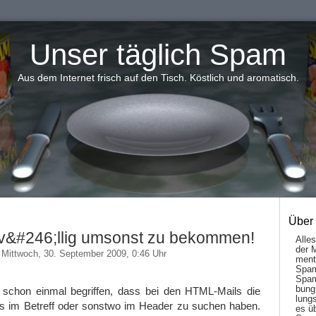
Unser täglich Spam
Aus dem Internet frisch auf den Tisch. Köstlich und aromatisch.
Über
 v&#246;llig umsonst zu bekommen!
Alle
der 
Mittwoch, 30. September 2009, 0:46 Uhr
men­t
Spam
Spam
bung
r schon einmal begriffen, dass bei den HTML-Mails die
lungs
ts im Betreff oder sonstwo im Header zu suchen haben.
es ü