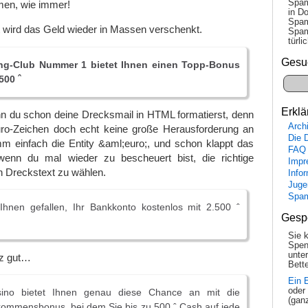
Spam
en, wie immer!
in Do
Spam
t wird das Geld wieder in Massen verschenkt.
Spam
tür­l
Gesu
g-Club Nummer 1 bietet Ihnen einen Topp-Bonus
500 ˆ
Erklä
 du schon deine Drecksmail in HTML formatierst, denn
Arch
ro-Zeichen doch echt keine große Herausforderung an
Die 
mm einfach die Entity &aml;euro;, und schon klappt das
FAQ
enn du mal wieder zu bescheuert bist, die richtige
Impr
n Dreckstext zu wählen.
Info
Juge
Spa
hnen gefallen, Ihr Bankkonto kostenlos mit 2.500 ˆ
Gesp
Sie 
Spen
unte
nz gut…
Bette
Ein 
oder
ino bietet Ihnen genau diese Chance an mit die
(gan
llkommensbonus, bei dem Sie bis zu 500 ˆ Cash auf jede