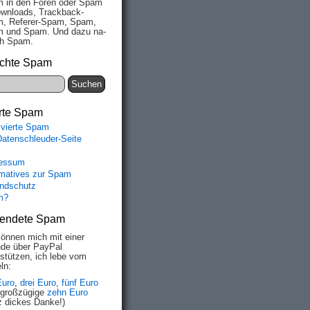
 in den Fo­ren oder Spam
wn­loads, Track­back-
, Re­fe­rer-Spam, Spam,
 und Spam. Und da­zu na­
ich Spam.
chte Spam
rte Spam
ivierte Spam
Datenschleuder-Seite
essum
rmatives zur Spam
ndschutz
m?
endete Spam
können mich mit einer
de über PayPal
rstützen, ich lebe vom
ln:
Euro
,
drei Euro
,
fünf Euro
 großzügige
zehn Euro
z dickes Danke!)