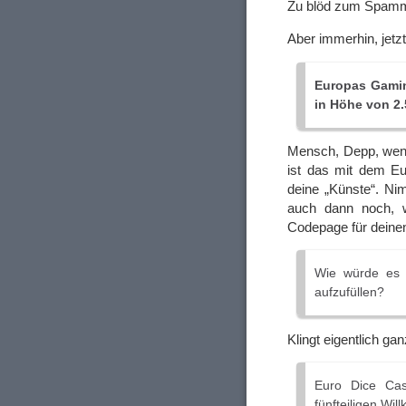
Zu blöd zum Spamm
Aber immerhin, jetz
Europas Gamin
in Höhe von 2.
Mensch, Depp, wenn
ist das mit dem Eu
deine „Künste“. Ni
auch dann noch, w
Codepage für deine
Wie würde es I
aufzufüllen?
Klingt eigentlich ga
Euro Dice Cas
fünfteiligen Wi