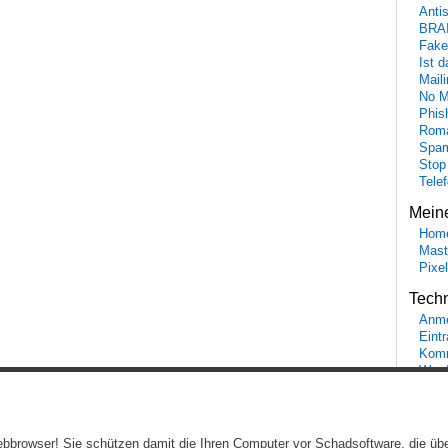
Anti
BRA
Fake
Ist 
Maili
No M
Phis
Roma
Spa
Stop
Tele
Mein
Hom
Mast
Pixe
Tech
Anme
Eint
Komm
Word
Ein genussvolles Blog von
Elias Schwerdtfeger
(
Lizenz
,
Datenschutzerklärun
 Webbrowser! Sie schützen damit die Ihren Computer vor Schadsoftware, die üb
Beiträge (RSS)
und
Kommentare (RSS)
.