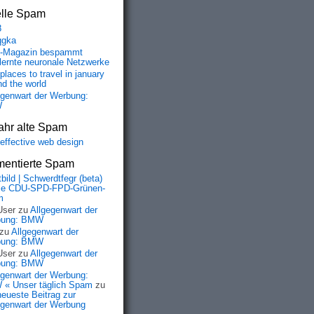
elle Spam
8
qgka
-Magazin bespammt
lernte neuronale Netzwerke
places to travel in january
nd the world
egenwart der Werbung:
W
ahr alte Spam
-effective web design
entierte Spam
bild | Schwerdtfegr (beta)
ie CDU-SPD-FPD-Grünen-
m
User
zu
Allgegenwart der
bung: BMW
zu
Allgegenwart der
bung: BMW
User
zu
Allgegenwart der
bung: BMW
egenwart der Werbung:
« Unser täglich Spam
zu
neueste Beitrag zur
egenwart der Werbung