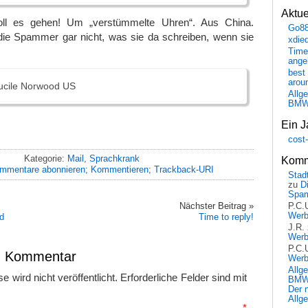
Aktu
ll es gehen! Um „verstümmelte Uhren“. Aus China.
Go8
e Spammer gar nicht, was sie da schreiben, wenn sie
xdie
Time
ange
best 
arou
ucile Norwood US
Allg
BM
Ein J
cost
Kategorie:
Mail
,
Sprachkrank
Komm
mmentare abonnieren
;
Kommentieren
;
Trackback-URI
Stadt
zu
D
Spa
Nächster Beitrag »
P.C.
Wer
ld
Time to reply!
J.R.
Wer
P.C.
en Kommentar
Wer
Allg
 wird nicht veröffentlicht.
Erforderliche Felder sind mit
BMW 
Der 
Allg
mmentar
*