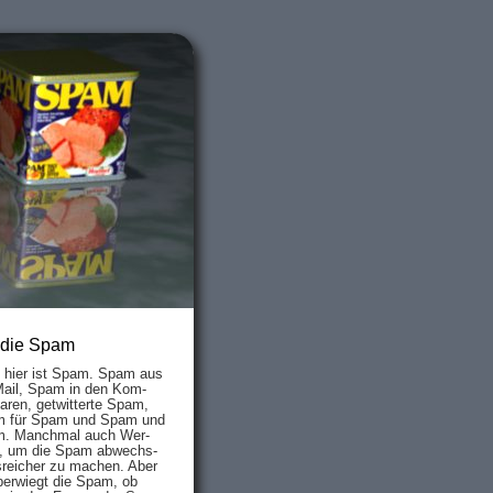
 die Spam
s hier ist Spam. Spam aus
Mail, Spam in den Kom­
aren, ge­twit­ter­te Spam,
 für Spam und Spam und
. Manch­mal auch Wer­
, um die Spam ab­wechs­
­reich­er zu mach­en. Aber
ber­wiegt die Spam, ob