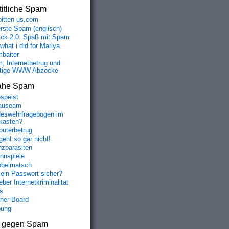
itliche Spam
bitten us.com
erste Spam (englisch)
fick 2.0: Spaß mit Spam
 what i did for Mariya
baiter
, Internetbetrug und
tige WWW Abzocke
ahe Spam
speist
auseam
eswehrfragebogen im
fkasten?
uterbetrug
geht so gar nicht!
nzparasiten
nnspiele
belmatsch
mein Passwort sicher?
ber Internetkriminalität
s
aner-Board
bung
s gegen Spam