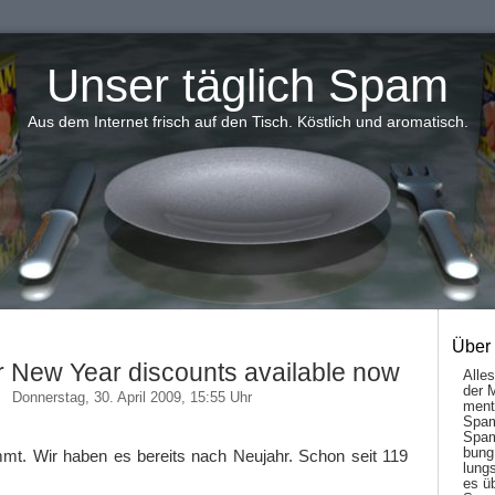
Unser täglich Spam
Aus dem Internet frisch auf den Tisch. Köstlich und aromatisch.
Über
er New Year discounts available now
Alle
der 
Donnerstag, 30. April 2009, 15:55 Uhr
men­t
Spam
Spam
bung
mt. Wir haben es bereits nach Neujahr. Schon seit 119
lungs
es ü