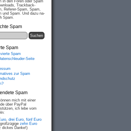
 in den Fo­ren oder Spam
wn­loads, Track­back-
, Re­fe­rer-Spam, Spam,
 und Spam. Und da­zu na­
ich Spam.
chte Spam
rte Spam
ivierte Spam
Datenschleuder-Seite
essum
rmatives zur Spam
ndschutz
m?
endete Spam
können mich mit einer
de über PayPal
rstützen, ich lebe vom
ln:
Euro
,
drei Euro
,
fünf Euro
 großzügige
zehn Euro
z dickes Danke!)