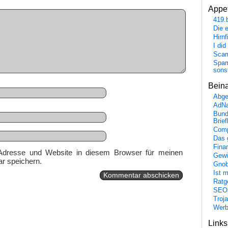
Appet
419.
Die 
Hirn
I did
Scam
Spam
sons
Bein
Abge
AdN
Bund
Brie
Comp
Das 
Fina
Adresse und Website in diesem Browser für meinen
Gewi
r speichern.
Gnob
Ist 
Ratge
SEO
Troj
Wer
Link