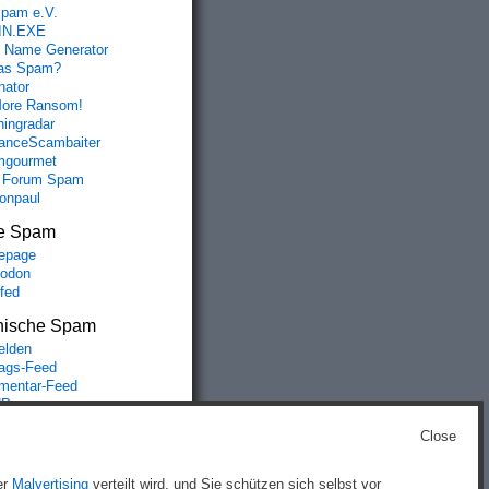
spam e.V.
IN.EXE
 Name Generator
das Spam?
nator
ore Ransom!
hingradar
nceScambaiter
mgourmet
 Forum Spam
fonpaul
e Spam
epage
odon
lfed
nische Spam
lden
rags-Feed
entar-Feed
Press.org
Close
g
)
er
Malvertising
verteilt wird, und Sie schützen sich selbst vor