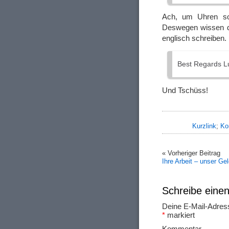
Ach, um Uhren so
Deswegen wissen di
englisch schreiben.
Best Regards L
Und Tschüss!
Kurzlink
;
Ko
« Vorheriger Beitrag
Ihre Arbeit – unser Ge
Schreibe ein
Deine E-Mail-Adresse
*
markiert
Ko