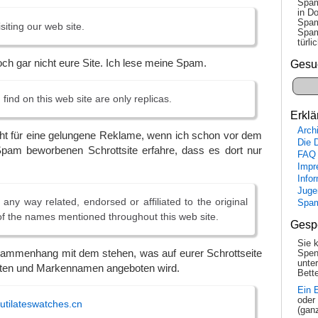
Spam
in Do
Spam
siting our web site.
Spam
tür­l
ch gar nicht eure Site. Ich lese meine Spam.
Gesu
 find on this web site are only replicas.
Erklä
Arch
cht für eine gelungene Reklame, wenn ich schon vor dem
Die 
pam beworbenen Schrottsite erfahre, dass es dort nur
FAQ
Impr
Info
Juge
 any way related, endorsed or affiliated to the original
Spa
f the names mentioned throughout this web site.
Gesp
Sie 
ammenhang mit dem stehen, was auf eurer Schrottseite
Spen
unte
ten und Markennamen angeboten wird.
Bette
Ein 
oder
mutilateswatches.cn
(gan