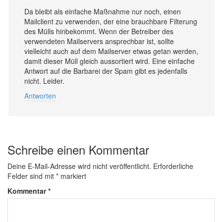
Da bleibt als einfache Maßnahme nur noch, einen
Mailclient zu verwenden, der eine brauchbare Filterung
des Mülls hinbekommt. Wenn der Betreiber des
verwendeten Mailservers ansprechbar ist, sollte
vielleicht auch auf dem Mailserver etwas getan werden,
damit dieser Müll gleich aussortiert wird. Eine einfache
Antwort auf die Barbarei der Spam gibt es jedenfalls
nicht. Leider.
Antworten
Schreibe einen Kommentar
Deine E-Mail-Adresse wird nicht veröffentlicht.
Erforderliche
Felder sind mit
*
markiert
Kommentar
*