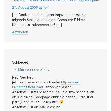
27. August 2008 at 1:41
[…] Dank an meinen Leser bajazoo, der mir die
folgende Stellungnahme der Computer-Bild als
Kommentar zukommen ließ […]
Antworten
Schloeoeth
17. März 2009 at 21:16
Neu Neu Neu,
jetzt kann man sich auch unter
http://super-
luxgames.net/Poker/
abzocken lassen.
Ansonsten ist zu beachten, daß die inzwischen auch
die Deutsche Codepage entdeckt haben … die sind
jetzt „Geprüft und Geschützt“.
Ansonsten ist die Mail dieselbe.