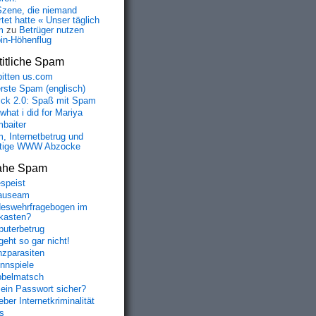
Szene, die niemand
tet hatte « Unser täglich
m
zu
Betrüger nutzen
oin-Höhenflug
itliche Spam
bitten us.com
erste Spam (englisch)
fick 2.0: Spaß mit Spam
 what i did for Mariya
baiter
, Internetbetrug und
tige WWW Abzocke
ahe Spam
speist
auseam
eswehrfragebogen im
fkasten?
uterbetrug
geht so gar nicht!
nzparasiten
nnspiele
belmatsch
mein Passwort sicher?
ber Internetkriminalität
s