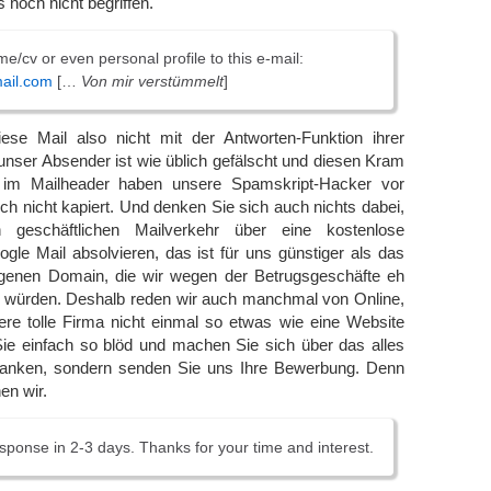
 noch nicht begriffen.
/cv or even personal profile to this e-mail:
ail.com
[…
Von mir verstümmelt
]
ese Mail also nicht mit der Antworten-Funktion ihrer
unser Absender ist wie üblich gefälscht und diesen Kram
im Mailheader haben unsere Spamskript-Hacker vor
h nicht kapiert. Und denken Sie sich auch nichts dabei,
 geschäftlichen Mailverkehr über eine kostenlose
gle Mail absolvieren, das ist für uns günstiger als das
genen Domain, die wir wegen der Betrugsgeschäfte eh
en würden. Deshalb reden wir auch manchmal von Online,
ere tolle Firma nicht einmal so etwas wie eine Website
ie einfach so blöd und machen Sie sich über das alles
danken, sondern senden Sie uns Ihre Bewerbung. Denn
en wir.
esponse in 2-3 days. Thanks for your time and interest.