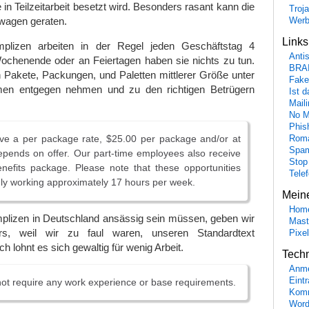
e in Teilzeitarbeit besetzt wird. Besonders rasant kann die
Troj
iwagen geraten.
Wer
Link
omplizen arbeiten in der Regel jeden Geschäftstag 4
Anti
chenende oder an Feiertagen haben sie nichts zu tun.
BRA
 Pakete, Packungen, und Paletten mittlerer Größe unter
Fake
en entgegen nehmen und zu den richtigen Betrügern
Ist 
Maili
No M
Phis
ve a per package rate, $25.00 per package and/or at
Roma
Spa
epends on offer. Our part-time employees also receive
Stop
enefits package. Please note that these opportunities
Tele
nly working approximately 17 hours per week.
Mein
Hom
lizen in Deutschland ansässig sein müssen, geben wir
Mast
ars, weil wir zu faul waren, unseren Standardtext
Pixe
h lohnt es sich gewaltig für wenig Arbeit.
Tech
Anme
Eint
not require any work experience or base requirements.
Komm
Word