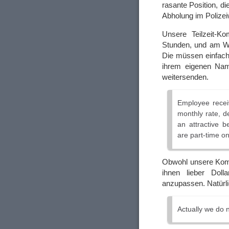
rasante Position, di
Abholung im Polize
Unsere Teilzeit-K
Stunden, und am Wo
Die müssen einfach
ihrem eigenen Nam
weitersenden.
Employee recei
monthly rate, d
an attractive b
are part-time o
Obwohl unsere Komp
ihnen lieber Doll
anzupassen. Natürlic
Actually we do 