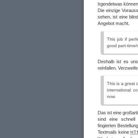
Irgendetwas können
Die einzige Vorauss
sehen, ist eine bli
Angebot macht.
This job if per
good part-time/o
Deshalb ist es uns
reinfallen. Verzweif
This is a great 
international c
now.
Das ist eine großart
sind eine schnell 
fingierten Bestell
Textmails keine
HT