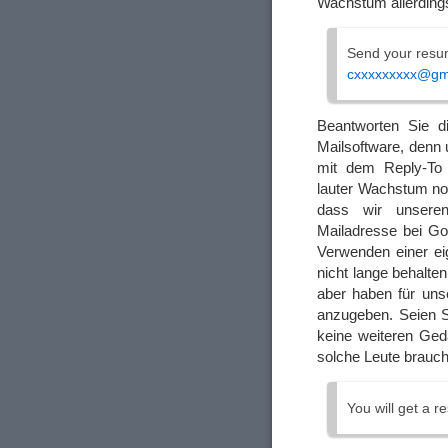
Wachstum allerdings
Send your resume
cxxxxxxxxx@gm
Beantworten Sie di
Mailsoftware, denn 
mit dem Reply-To 
lauter Wachstum noc
dass wir unseren
Mailadresse bei Goo
Verwenden einer ei
nicht lange behalt
aber haben für uns
anzugeben. Seien S
keine weiteren Ge
solche Leute brauch
You will get a r