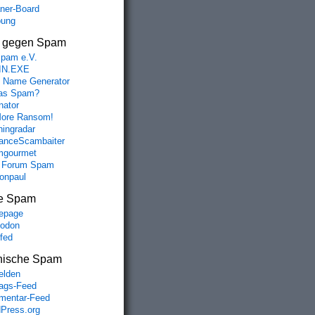
aner-Board
bung
s gegen Spam
spam e.V.
IN.EXE
 Name Generator
das Spam?
nator
ore Ransom!
hingradar
nceScambaiter
mgourmet
 Forum Spam
fonpaul
e Spam
epage
odon
lfed
nische Spam
lden
rags-Feed
entar-Feed
Press.org