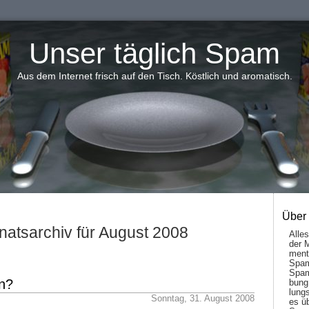
Unser täglich Spam
Aus dem Internet frisch auf den Tisch. Köstlich und aromatisch.
Über
atsarchiv für August 2008
Alle
der 
men­t
Spam
Spam
n?
bung
lungs
Sonntag, 31. August 2008
es ü