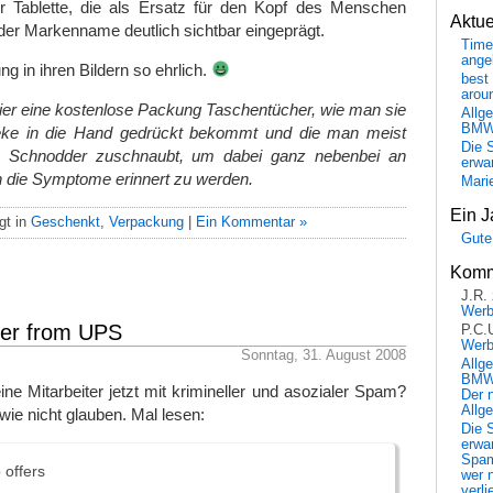
er Tablette, die als Ersatz für den Kopf des Menschen
Aktu
 der Markenname deutlich sichtbar eingeprägt.
Time
ange
ng in ihren Bildern so ehrlich.
best 
arou
hier eine kostenlose Packung Taschentücher, wie man sie
Allg
BM
heke in die Hand gedrückt bekommt und die man meist
Die 
m Schnodder zuschnaubt, um dabei ganz nebenbei an
erwar
die Symptome erinnert zu werden.
Mari
Ein J
gt in
Geschenkt
,
Verpackung
|
Ein Kommentar »
Gute
Komm
J.R.
Wer
fer from UPS
P.C.
Wer
Sonntag, 31. August 2008
Allg
BMW 
e Mitarbeiter jetzt mit krimineller und asozialer Spam?
Der 
Allg
wie nicht glauben. Mal lesen:
Die 
erwar
Spa
 offers
wer n
verli