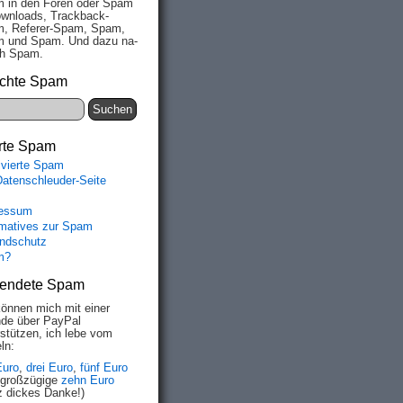
 in den Fo­ren oder Spam
wn­loads, Track­back-
, Re­fe­rer-Spam, Spam,
 und Spam. Und da­zu na­
ich Spam.
chte Spam
rte Spam
ivierte Spam
Datenschleuder-Seite
essum
rmatives zur Spam
ndschutz
m?
endete Spam
können mich mit einer
de über PayPal
rstützen, ich lebe vom
ln:
Euro
,
drei Euro
,
fünf Euro
 großzügige
zehn Euro
z dickes Danke!)