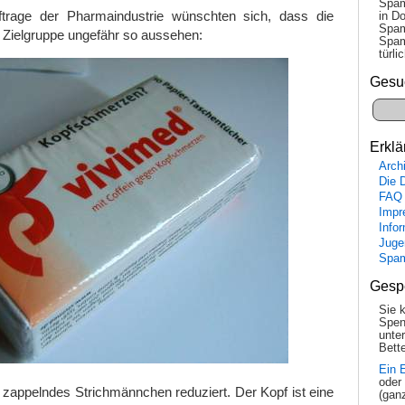
Spam
trage der Pharmaindustrie wünschten sich, dass die
in Do
Spam
 Zielgruppe ungefähr so aussehen:
Spam
tür­l
Gesu
Erklä
Arch
Die 
FAQ
Impr
Info
Juge
Spa
Gesp
Sie 
Spen
unte
Bette
Ein 
oder
zappelndes Strichmännchen reduziert. Der Kopf ist eine
(gan