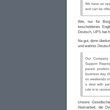
We have an openi
and can be offe
Wie, nur für Bür
bescheidenes Engl
Deutsch, UPS hat h
Na gut, denn übelse
und wahres Deutsc
Our Company i
Support Represe
paced positio
business day (f
on weekends or 
a deal with pa
role is to receiv
Unsere Gesellschaf
Heimarbeit, die D