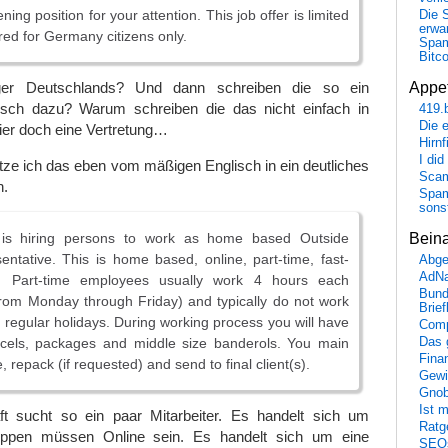
ng position for your attention. This job offer is limited
Die 
erwar
red for Germany citizens only.
Spa
Bitc
Appet
ger Deutschlands? Und dann schreiben die so ein
isch dazu? Warum schreiben die das nicht einfach in
419.
Die 
ier doch eine Vertretung…
Hirn
I did
tze ich das eben vom mäßigen Englisch in ein deutliches
Scam
h.
Spam
sons
s hiring persons to work as home based Outside
Bein
ntative. This is home based, online, part-time, fast-
Abge
AdN
n. Part-time employees usually work 4 hours each
Bund
rom Monday through Friday) and typically do not work
Brie
regular holidays. During working process you will have
Comp
rcels, packages and middle size banderols. You main
Das 
Fina
e, repack (if requested) and send to final client(s).
Gewi
Gnob
Ist 
t sucht so ein paar Mitarbeiter. Es handelt sich um
Ratge
eppen müssen Online sein. Es handelt sich um eine
SEO