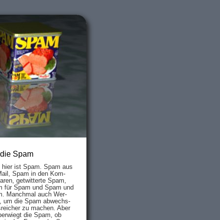
 die Spam
s hier ist Spam. Spam aus
Mail, Spam in den Kom­
aren, ge­twit­ter­te Spam,
 für Spam und Spam und
. Manch­mal auch Wer­
, um die Spam ab­wechs­
­reich­er zu mach­en. Aber
ber­wiegt die Spam, ob