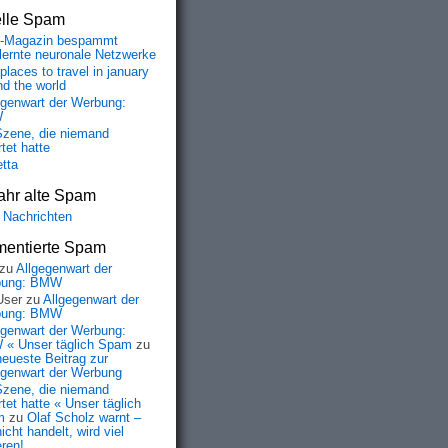
elle Spam
-Magazin bespammt
lernte neuronale Netzwerke
places to travel in january
nd the world
egenwart der Werbung:
W
Szene, die niemand
tet hatte
etta
ahr alte Spam
 Nachrichten
entierte Spam
zu
Allgegenwart der
bung: BMW
User
zu
Allgegenwart der
bung: BMW
egenwart der Werbung:
« Unser täglich Spam
zu
neueste Beitrag zur
egenwart der Werbung
Szene, die niemand
tet hatte « Unser täglich
m
zu
Olaf Scholz warnt –
icht handelt, wird viel
eren!