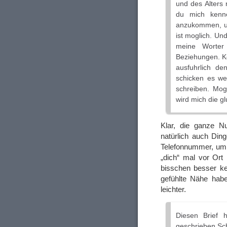
und des Alters 
du mich kenne
anzukommen, um 
ist moglich. Und
meine Worter 
Beziehungen. Kei
ausfuhrlich de
schicken es we
schreiben. Mogl
wird mich die g
Klar, die ganze 
natürlich auch Din
Telefonnummer, um 
„dich“ mal vor Or
bisschen besser ke
gefühlte Nähe habe
leichter.
Diesen Brief h
geschrieben.Sch