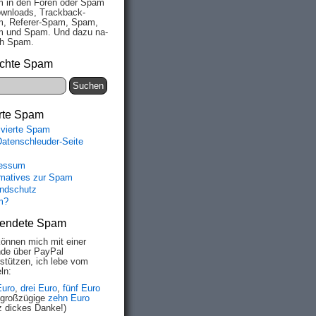
 in den Fo­ren oder Spam
wn­loads, Track­back-
, Re­fe­rer-Spam, Spam,
 und Spam. Und da­zu na­
ich Spam.
chte Spam
rte Spam
ivierte Spam
Datenschleuder-Seite
essum
rmatives zur Spam
ndschutz
m?
endete Spam
können mich mit einer
de über PayPal
rstützen, ich lebe vom
ln:
Euro
,
drei Euro
,
fünf Euro
 großzügige
zehn Euro
z dickes Danke!)