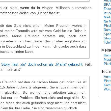
Anti
BRA
ch dir nicht, wenn du in einigen Millionen automatisch
Fake
triefendster Weise von „Liebe“ faselst.
Ist 
Maili
No M
dir das Geld nicht bitten. Meine Freundin wohnt in
Phis
Roma
nd meine Freundin wird mir vom Geld fur die Reise in
Spa
helfen. Meine Freundin beratete mir, nach dem
Stop
 wieder zu suchen. Sie ist davon uberzeugt dass ich
Tele
 in Deutschland zu finden kann. Ich glaube auch dass
Mein
utschland finden kann.
Hom
Mast
Pixe
 Story hast „du“ doch schon als „Maria“ gebracht
. Fällt
ues mehr ein?
Tech
Anme
Eint
e Freundin hat den deutschen Mann gefunden. Sie ist
Komm
 1,5 Jahre ruckwarts abgereist. Sie ist zusammen dem
Word
n glucklich.. Sie wohnen und arbeiten zusammen.
hat nur ein Problem. Sie hort nicht und sagt nicht. Sie
en Mann der auch gefunden sagt nicht und hort nicht.
oblem fur ihre Liebe. Sie sind zusammen glucklich.