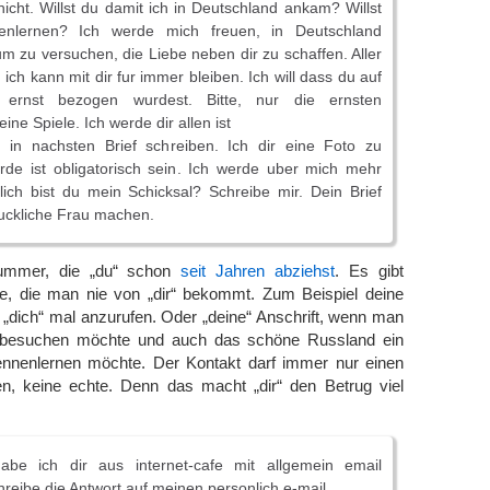
nicht. Willst du damit ich in Deutschland ankam? Willst
nlernen? Ich werde mich freuen, in Deutschland
zu versuchen, die Liebe neben dir zu schaffen. Aller
 ich kann mit dir fur immer bleiben. Ich will dass du auf
ernst bezogen wurdest. Bitte, nur die ernsten
ne Spiele. Ich werde dir allen ist
n in nachsten Brief schreiben. Ich dir eine Foto zu
rde ist obligatorisch sein. Ich werde uber mich mehr
ich bist du mein Schicksal? Schreibe mir. Dein Brief
luckliche Frau machen.
Nummer, die „du“ schon
seit Jahren abziehst
. Es gibt
ge, die man nie von „dir“ bekommt. Zum Beispiel deine
„dich“ mal anzurufen. Oder „deine“ Anschrift, wenn man
t besuchen möchte und auch das schöne Russland ein
nnenlernen möchte. Der Kontakt darf immer nur einen
n, keine echte. Denn das macht „dir“ den Betrug viel
abe ich dir aus internet-cafe mit allgemein email
reibe die Antwort auf meinen personlich e-mail.