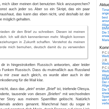
ee, mich über meinen dort benutzten Nick anzusprechen?
Aktu
nst auch jeder so. Aber so ein Skript, das ein paar
Time
ange
s raushaut, das kann
das
eben nicht, und deshalb ist der
best 
ie möglich gehalten.
arou
Allg
BM
hieden dir den Brief zu schreiben. Diesen ist meinen
Die 
erwar
r dich. Ich will dich kennenlernen mehr. Moglich konnen
Mari
Beziehungen in Zukunft schaffen. Verstehst du meinen
werde mich bemuhen, deutsch damit du zu verwenden
Komm
P.C.
Wer
J.R.
Wer
dir in hingestrokelten Russisch antworten, aber leider
P.C.
en Funken Russisch. Dass du mutmaßlich aus Russland
Wer
du mir zwar auch gleich, es wurde aber auch in der
Allg
BMW 
kodierung für die Mail klar.
Der 
Allg
icht, dass das „dein“ erster „Brief“ ist, triefende Olesya.
Die 
erwar
derte, tausende von diesen „Briefen“ mit wechselnden
Spa
her Story aus meinem Spamfilter gelöscht. Natürlich
wer n
verli
 damals anders genannt. Manchmal hast du sogar in