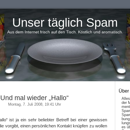
Unser täglich Spam
Aus dem Internet frisch auf den Tisch. Köstlich und aromatisch.
Über
Und mal wieder „Hallo“
Alle
der 
Montag, 7. Juli 2008, 19:41 Uhr
men­t
Spam
Spam
bung
llo“ ist ja ein sehr beliebter Betreff bei einer gewissen
lungs
e vorgibt, einen persönlichen Kontakt knüpfen zu wollen
es ü