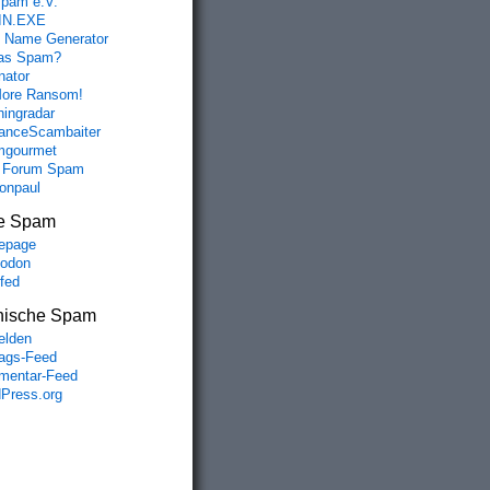
spam e.V.
IN.EXE
 Name Generator
das Spam?
nator
ore Ransom!
hingradar
nceScambaiter
mgourmet
 Forum Spam
fonpaul
e Spam
epage
odon
lfed
nische Spam
lden
rags-Feed
entar-Feed
Press.org