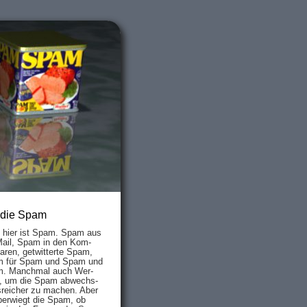
 die Spam
s hier ist Spam. Spam aus
Mail, Spam in den Kom­
aren, ge­twit­ter­te Spam,
 für Spam und Spam und
. Manch­mal auch Wer­
, um die Spam ab­wechs­
­reich­er zu mach­en. Aber
ber­wiegt die Spam, ob