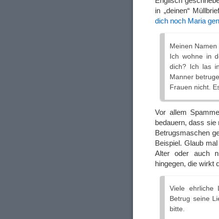
Englisch geschriebe
in „deinen“ Müllbri
dich noch Maria gen
Meinen Namen is
Ich wohne in d
dich? Ich las i
Manner betruge
Frauen nicht. E
Vor allem Spammeri
bedauern, dass sie 
Betrugsmaschen ge
Beispiel. Glaub mal
Alter oder auch n
hingegen, die wirkt
Viele ehrliche
Betrug seine Li
bitte.