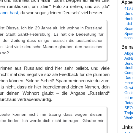
n und nanntest dich Marin, damit Deppen auf einen Link
Appet
efen rumklicken, um „dein“ Foto zu sehen; und als „du“
419.
annt hast
, da war sogar „deinen Deutsch“ viel besser.
Die 
Hirn
I did
t Olesya. Ich bin 29 Jahre alt. Ich wohne in Russland.
Scam
er Stadt Sankt-Petersburg. Es hat die Bedeutung fur
Spam
sons
n der Zeitung dass einige russisch die auslandischen
n. Und viele deutsche Manner glauben den russischen
Bein
s so?
Abge
AdN
Bund
nnen aus Russland sind hier sehr beliebt, und viele
Brie
Comp
nicht mal das negative soziale Feedback für die plumpen
Das 
ben können. Solche Scheiß-Spammerinnen wie du zum
Fina
 ja nicht, dass dir hier irgendjemand deinen Namen, dein
Gewi
ur deinen Wohnort glaubt – die Angabe „Russland“
Gnob
Ist 
 durchaus vertrauenswürdig.
Ratge
SEO
Troj
 Leute konnen nicht mir traurig dass wegen diesem
Wer
ebe finden. Ich werde dich nicht betrugen. Glaube mir
Link