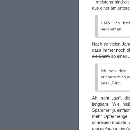
– meistens sind dies
aus einer am untere
Hallo. Ich bi
bekommen.
Nach so vielen Jahr
dass immer noch di
die Spam
so einen „
Ich sah dein 
erinnere mich w
oder „Flirt“.
Ah, sehr „gut“, di
langsam. Wie hieß
Spammer ja einfach
mehr Opfermenge. W
schreiben musste,
mal einfach in die 