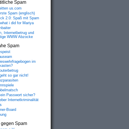
itliche Spam
bitten us.com
erste Spam (englisch)
fick 2.0: Spaß mit Spam
 what i did for Mariya
baiter
, Internetbetrug und
tige WWW Abzocke
ahe Spam
speist
auseam
eswehrfragebogen im
fkasten?
uterbetrug
geht so gar nicht!
nzparasiten
nnspiele
belmatsch
mein Passwort sicher?
ber Internetkriminalität
s
aner-Board
bung
s gegen Spam