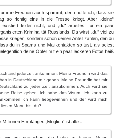
tumme Freundin auch spammt, denn hoffe ich, dass sie
ag so richtig eins in die Fresse kriegt. Aber „deine“
existiert leider nicht, und „du“ arbeitest für ein paar
ganisierten Kriminalität Russlands. Da wirst „du“ viel zu
resse kriegen, sondern schön deinen Anteil zählen, den du
 dass du in Spams und Mailkontakten so tust, als seiest
gelegentlich deine Opfer mit ein paar leckeren Fotos heiß
tschland jederzeit ankommen. Meine Freundin wird das
ben in Deutschland mir geben. Meine Freundin hat mir
Deutschland zu jeder Zeit anzukommen. Auch wird sie
eine Reise geben. Ich habe das Visum. Ich kann zu
nkommen ich kann liebgewinnen und der wird mich
 diesen Mann bist du?
 Millionen Empfänger. „Moglich“ ist alles.
n wir nur versuchen, die Liebe zu bauen. Meine