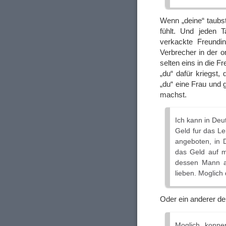
Wenn „deine“ taubs
fühlt. Und jeden T
verkackte Freundin 
Verbrecher in der or
selten eins in die F
„du“ dafür kriegst,
„du“ eine Frau und 
machst.
Ich kann in Deu
Geld fur das Le
angeboten, in 
das Geld auf m
dessen Mann a
lieben. Moglich
Oder ein anderer der
Moglich konne