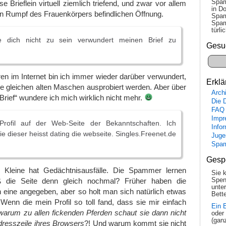
Spam
e Brieflein virtuell ziemlich triefend, und zwar vor allem
in Do
n Rumpf des Frauenkörpers befindlichen Öffnung.
Spam
Spam
tür­l
tte dich nicht zu sein verwundert meinen Brief zu
Gesu
en im Internet bin ich immer wieder darüber verwundert,
Erklä
e gleichen alten Maschen ausprobiert werden. Aber über
Arch
Brief“ wundere ich mich wirklich nicht mehr.
Die 
FAQ
Impr
Profil auf der Web-Seite der Bekanntschaften. Ich
Info
ie dieser heisst dating die webseite. Singles.Freenet.de
Juge
Spa
Gesp
e Kleine hat Gedächtnisausfälle. Die Spammer lernen
Sie 
Spen
 die Seite denn gleich nochmal? Früher haben die
unte
 eine angegeben, aber so holt man sich natürlich etwas
Bette
enn die mein Profil so toll fand, dass sie mir einfach
Ein 
warum zu allen fickenden Pferden schaut sie dann nicht
oder
(gan
Adresszeile ihres Browsers
?! Und warum kommt sie nicht