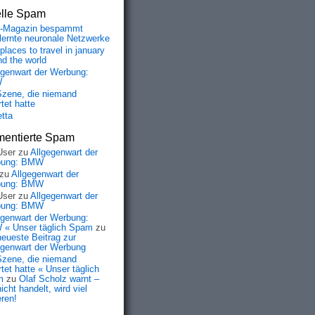
elle Spam
-Magazin bespammt
lernte neuronale Netzwerke
places to travel in january
nd the world
egenwart der Werbung:
W
Szene, die niemand
tet hatte
etta
entierte Spam
User
zu
Allgegenwart der
bung: BMW
zu
Allgegenwart der
bung: BMW
User
zu
Allgegenwart der
bung: BMW
egenwart der Werbung:
« Unser täglich Spam
zu
neueste Beitrag zur
egenwart der Werbung
Szene, die niemand
tet hatte « Unser täglich
m
zu
Olaf Scholz warnt –
icht handelt, wird viel
eren!