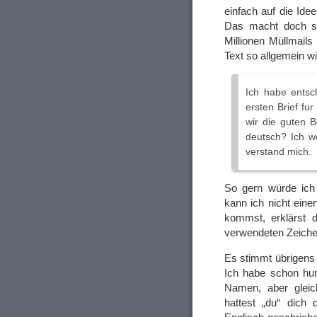
einfach auf die Id
Das macht doch so
Millionen Müllmail
Text so allgemein w
Ich habe entsc
ersten Brief fu
wir die guten 
deutsch? Ich 
verstand mich.
So gern würde ich 
kann ich nicht ein
kommst, erklärst 
verwendeten Zeichen
Es stimmt übrigens n
Ich habe schon hun
Namen, aber gleic
hattest „du“ dich