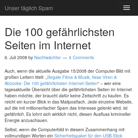
Unser täglich Spam
TOG
NAVI
Die 100 gefährlichsten
Seiten im Internet
6. Juli 2008
by
Nachtwächter
6 Comments
Auch, wenn die aktuelle Ausgabe 15/2008 der Computer-Bild mit
großen Lettern titelt: „
Illegale Filme & Musik, fiese Viren &
Abzocke: Die 100 gefährlichsten Internet-Seiten
“ – wer eine
tagesaktuelle Übersicht über die gefährlichsten Seiten im Internet
haben möchte, der braucht
dafür
keine Zeitschrift zu kaufen. Es
reicht ein kurzer Blick in das Mailpostfach. Jede einzelne Website,
auf die mit millionenfacher Spam das Interesse gelenkt wird, ist
gefährlich
. Es lohnt sich wirklich nicht, diesen Ausfluss krimineller
Energie anzuschauen.
Selbst, wenn die Computerbild in diesem Zusammenhang mit
vollmundigen Worten ein
Sicherheitspaket für den USB-Stick