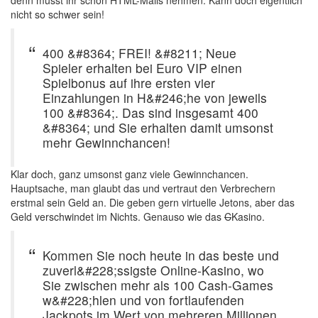
denn müsst ihr schon HTML-Mails nehmen. Kann doch eigentlich
nicht so schwer sein!
400 &#8364; FREI! &#8211; Neue
Spieler erhalten bei Euro VIP einen
Spielbonus auf ihre ersten vier
Einzahlungen in H&#246;he von jeweils
100 &#8364;. Das sind insgesamt 400
&#8364; und Sie erhalten damit umsonst
mehr Gewinnchancen!
Klar doch, ganz umsonst ganz viele Gewinnchancen.
Hauptsache, man glaubt das und vertraut den Verbrechern
erstmal sein Geld an. Die geben gern virtuelle Jetons, aber das
Geld verschwindet im Nichts. Genauso wie das
C
Kasino.
Kommen Sie noch heute in das beste und
zuverl&#228;ssigste Online-Kasino, wo
Sie zwischen mehr als 100 Cash-Games
w&#228;hlen und von fortlaufenden
Jackpots im Wert von mehreren Millionen