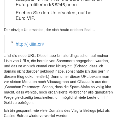
Euro profitieren k&#246;nnen.
Erleben Sie den Unterschied, nur bei
Euro VIP.
Der einzige Unterschied, der sich heute erleben lässt…
http://jkiiia.cn/
…ist die neue URL. Diese habe ich allerdings schon auf meiner
Liste von URLs, die bereits von Spammern angegeben wurden,
und das ist wirklich einmal eine Neuigkeit. (Schade, dass ich
damals nicht darüber gebloggt habe, sonst hätte ich das gern in
diesem Blog dokumentiert.) Denn unter dieser URL bekam man
vor sieben Monaten noch Viiaaaagraaa und Ciiiaaaalis aus der
„Canadian Pharmacy“. Schön, dass die Spam-Mafia so völlig klar
macht, dass wenige, hoch organisierte Verbrecher alle gangbaren
Wege gleichzeitig beschreiten, um möglichst viele Leute um ihr
Geld zu betrügen.
Ich bin gespannt, wie viele Domains des Viagra-Betrugs jetzt als
Casino-Betrug wiederverwertet werden.