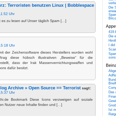
verli
urz: Terroristen benutzen Linux | Bobblespace
Die 
erwar
11:52 Uhr
Spa
Bitc
bt es zu lesen auf Unser täglich Spam […]
Appet
419.
Die 
Hirn
I did
15:18 Uhr
Scam
mit der Zeichensoftware dieses Herstellers wurden wohl
Spam
trag diese hübsch illustrativen „Beweise“ für die
sons
stellt, dass der Irak Massenvernichtungswaffen und
Bein
re dafür besitzt.
Abge
AdN
Bund
Brie
Blog Archive » Open Source == Terrorist
Comp
sagt:
Das 
15:37 Uhr
Fina
hi.de Bookmark Diese Icons verzweigen auf soziale
Gewi
n Nutzer neue Inhalte finden und […]
Gnob
Ist 
Ratge