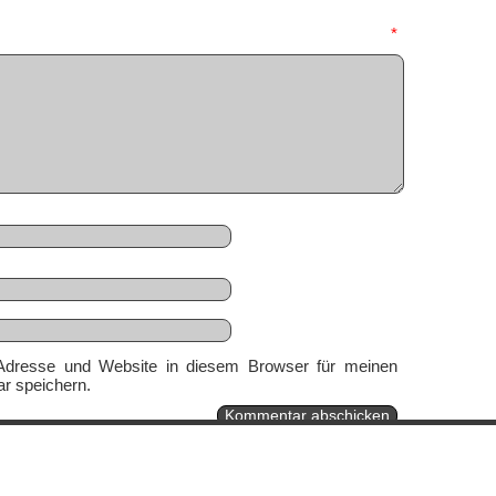
mmentar
*
Adresse und Website in diesem Browser für meinen
r speichern.
Ein genussvolles Blog von
Elias Schwerdtfeger
(
Lizenz
,
Datenschutzerklärun