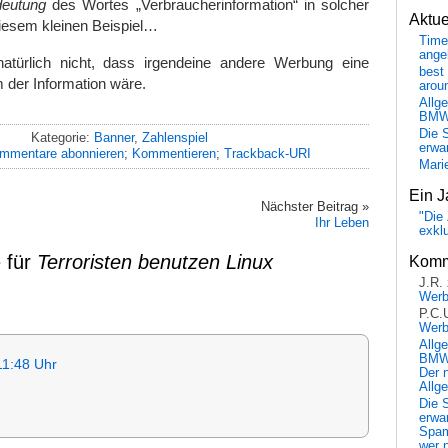
eutung
des Wortes „Verbraucherinformation“ in solcher
Aktu
 diesem kleinen Beispiel…
Time
ange
atürlich nicht, dass irgendeine andere Werbung eine
best 
 der Information wäre.
arou
Allg
BM
Die 
Kategorie:
Banner
,
Zahlenspiel
erwar
mmentare abonnieren
;
Kommentieren
;
Trackback-URI
Mari
Ein J
Nächster Beitrag »
"Die 
Ihr Leben
exkl
 für
Terroristen benutzen Linux
Komm
J.R.
Wer
P.C.
Wer
Allg
BMW 
11:48 Uhr
Der 
Allg
Die 
erwar
Spa
wer n