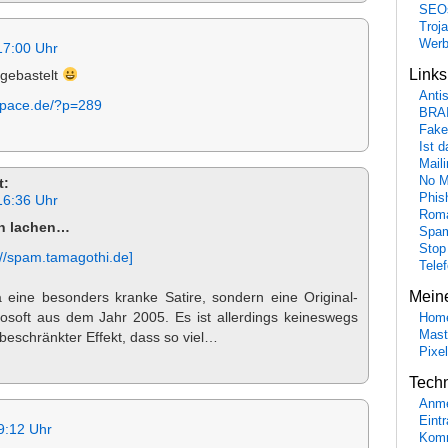
SEO
Troj
Wer
17:00 Uhr
Link
gebastelt
Anti
space.de/?p=289
BRA
Fake
Ist 
Maili
No M
t:
Phis
16:36 Uhr
Roma
un lachen…
Spa
Stop
://spam.tamagothi.de]
Tele
Mein
a eine besonders kranke Satire, sondern eine Original-
soft aus dem Jahr 2005. Es ist allerdings keineswegs
Hom
Mast
 beschränkter Effekt, dass so viel…
Pixe
Tech
Anme
Eint
9:12 Uhr
Komm