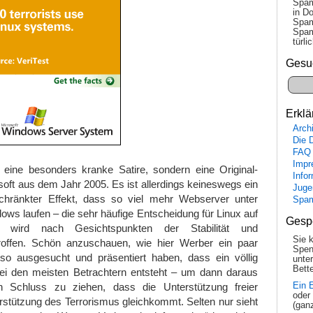
Spam
in Do
Spam
Spam
tür­l
Gesu
Erklä
Arch
Die 
FAQ
Impr
a eine besonders kranke Satire, sondern eine Original-
Info
ft aus dem Jahr 2005. Es ist allerdings keineswegs ein
Juge
schränkter Effekt, dass so viel mehr Webserver unter
Spa
dows laufen – die sehr häufige Entscheidung für Linux auf
Gesp
 wird nach Gesichtspunkten der Stabilität und
Sie 
troffen. Schön anzuschauen, wie hier Werber ein paar
Spen
 so ausgesucht und präsentiert haben, dass ein völlig
unte
Bette
bei den meisten Betrachtern entsteht – um dann daraus
Ein 
en Schluss zu ziehen, dass die Unterstützung freier
oder
rstützung des Terrorismus gleichkommt. Selten nur sieht
(gan