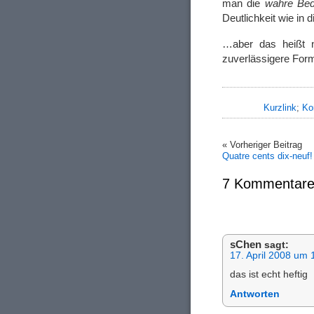
man die
wahre Bed
Deutlichkeit wie in
…aber das heißt n
zuverlässigere Form
Kurzlink
;
Ko
« Vorheriger Beitrag
Quatre cents dix-neuf!
7 Kommentare
sChen
sagt:
17. April 2008 um 
das ist echt heftig
Antworten