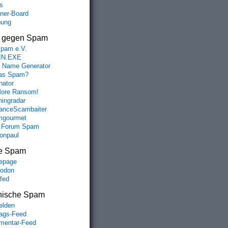
s
aner-Board
bung
s gegen Spam
spam e.V.
IN.EXE
 Name Generator
das Spam?
nator
ore Ransom!
hingradar
nceScambaiter
mgourmet
 Forum Spam
fonpaul
e Spam
epage
odon
lfed
nische Spam
lden
rags-Feed
entar-Feed