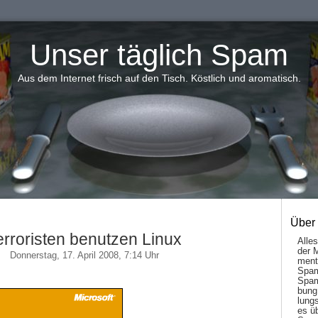
Unser täglich Spam
Aus dem Internet frisch auf den Tisch. Köstlich und aromatisch.
Über
erroristen benutzen Linux
Alle
der 
Donnerstag, 17. April 2008, 7:14 Uhr
men­t
Spam
Spam
bung
lungs
es ü