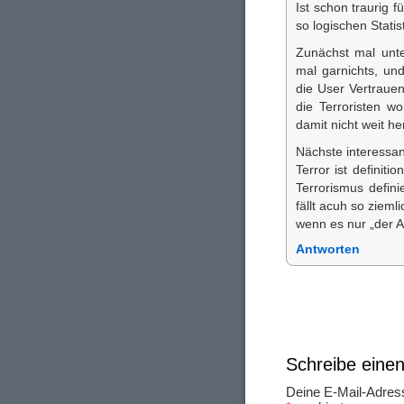
Ist schon traurig 
so logischen Statist
Zunächst mal unt
mal garnichts, un
die User Vertrauen
die Terroristen w
damit nicht weit her
Nächste interessan
Terror ist definit
Terrorismus definie
fällt acuh so ziemli
wenn es nur „der 
Antworten
Schreibe ein
Deine E-Mail-Adresse