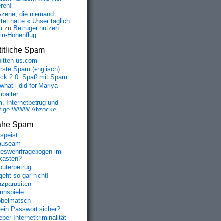
eren!
Szene, die niemand
tet hatte « Unser täglich
m
zu
Betrüger nutzen
oin-Höhenflug
itliche Spam
bitten us.com
erste Spam (englisch)
fick 2.0: Spaß mit Spam
 what i did for Mariya
baiter
, Internetbetrug und
tige WWW Abzocke
ahe Spam
speist
auseam
eswehrfragebogen im
fkasten?
uterbetrug
geht so gar nicht!
nzparasiten
nnspiele
belmatsch
mein Passwort sicher?
ber Internetkriminalität