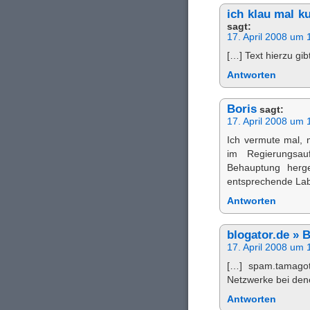
ich klau mal k
sagt:
17. April 2008 um 
[…] Text hierzu gi
Antworten
Boris
sagt:
17. April 2008 um 
Ich vermute mal, 
im Regierungsauf
Behauptung herge
entsprechende Labo
Antworten
blogator.de » 
17. April 2008 um 
[…] spam.tamagot
Netzwerke bei dene
Antworten