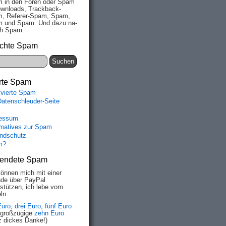
 in den Fo­ren oder Spam
wn­loads, Track­back-
, Re­fe­rer-Spam, Spam,
 und Spam. Und da­zu na­
ich Spam.
chte Spam
rte Spam
ivierte Spam
Datenschleuder-Seite
essum
rmatives zur Spam
ndschutz
m?
endete Spam
können mich mit einer
de über PayPal
rstützen, ich lebe vom
ln:
Euro
,
drei Euro
,
fünf Euro
 großzügige
zehn Euro
z dickes Danke!)