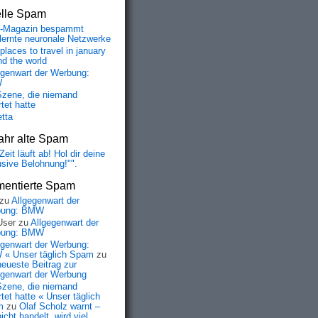
elle Spam
-Magazin bespammt
lernte neuronale Netzwerke
places to travel in january
nd the world
egenwart der Werbung:
W
Szene, die niemand
tet hatte
etta
ahr alte Spam
Zeit läuft ab! Hol dir deine
usive Belohnung!"".
entierte Spam
zu
Allgegenwart der
bung: BMW
User
zu
Allgegenwart der
bung: BMW
egenwart der Werbung:
« Unser täglich Spam
zu
neueste Beitrag zur
egenwart der Werbung
Szene, die niemand
tet hatte « Unser täglich
m
zu
Olaf Scholz warnt –
icht handelt, wird viel