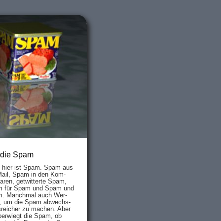
 die Spam
s hier ist Spam. Spam aus
Mail, Spam in den Kom­
aren, ge­twit­ter­te Spam,
 für Spam und Spam und
. Manch­mal auch Wer­
, um die Spam ab­wechs­
­reich­er zu mach­en. Aber
ber­wiegt die Spam, ob