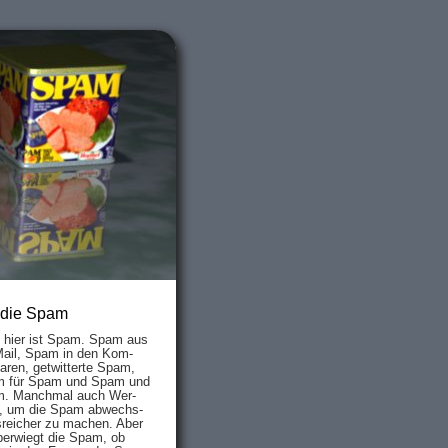
 die Spam
s hier ist Spam. Spam aus
Mail, Spam in den Kom­
aren, ge­twit­ter­te Spam,
 für Spam und Spam und
. Manch­mal auch Wer­
, um die Spam ab­wechs­
­reich­er zu mach­en. Aber
ber­wiegt die Spam, ob