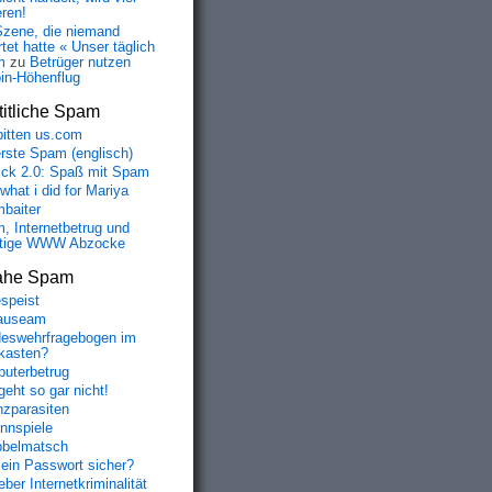
eren!
Szene, die niemand
tet hatte « Unser täglich
m
zu
Betrüger nutzen
oin-Höhenflug
itliche Spam
bitten us.com
erste Spam (englisch)
fick 2.0: Spaß mit Spam
 what i did for Mariya
baiter
, Internetbetrug und
tige WWW Abzocke
ahe Spam
speist
auseam
eswehrfragebogen im
fkasten?
uterbetrug
geht so gar nicht!
nzparasiten
nnspiele
belmatsch
mein Passwort sicher?
ber Internetkriminalität