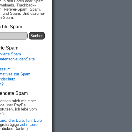
 in den Fo­ren oder Spam
wn­loads, Track­back-
, Re­fe­rer-Spam, Spam,
 und Spam. Und da­zu na­
ich Spam.
chte Spam
rte Spam
ivierte Spam
Datenschleuder-Seite
essum
rmatives zur Spam
ndschutz
m?
endete Spam
können mich mit einer
de über PayPal
rstützen, ich lebe vom
ln:
Euro
,
drei Euro
,
fünf Euro
 großzügige
zehn Euro
z dickes Danke!)