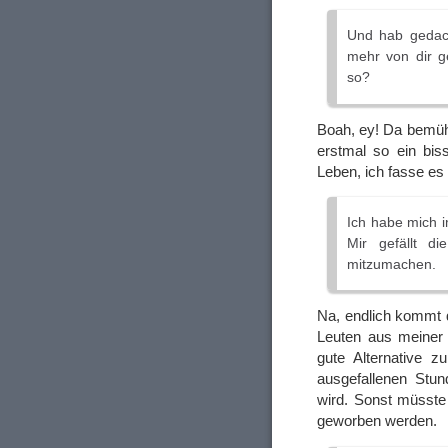
Und hab gedach
mehr von dir g
so?
Boah, ey! Da bemüh
erstmal so ein bis
Leben, ich fasse es
Ich habe mich i
Mir gefällt d
mitzumachen.
Na, endlich kommt
Leuten aus meiner 
gute Alternative 
ausgefallenen Stun
wird. Sonst müsste 
geworben werden.