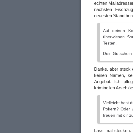
echten Mailadressen
nächsten Fischzug
neuesten Stand bri
Auf deinen K
überwiesen. Som
Testen.
Dein Gutschein
Danke, aber steck d
keinen Namen, kei
Angebot. Ich pfle
kriminellen Arschlö
Vielleicht hast
Pokern? Oder w
freuen mit dir 
Lass mal stecken. 