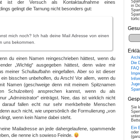
Spam
rnt ist der Versuch als Kontaktaufnahme eines
in Do
dings gelingt die Tarnung nicht besonders gut:
Spam
Spam
tür­l
Gesu
nnst mich noch? Ich hab deine Mail Adresse von einen
on uns bekommen.
Erklä
Arch
enn du einen Namen reingeschrieben hättest, wenn du
Die 
sender „Wichtig“ ausgegeben hättest, denn wäre mir
FAQ
us meiner Schullaufbahn eingefallen. Aber so ist dieser
Impr
in bisschen unbeholfen, du Arsch! Vor allem, wenn du
Info
 mit Namen (geschweige denn mit meinem Spitznamen
Juge
Spa
en Schulzeiten) ansprechen kannst, wenn du als
ur „Administrator“ einträgst. Nee, das ist wirklich nicht
Gesp
 darauf fallen echt nur sehr merkbefreite Menschen
Sie 
denn auch nicht, wie unpersönlich die Formulierung „von
Spen
unte
klingt, wenn kein Name dabei steht.
Bette
Ein 
meine Mailadresse an jede dahergelaufene, spammende
oder
eben, die nenne ich sowieso Feinde.
(gan