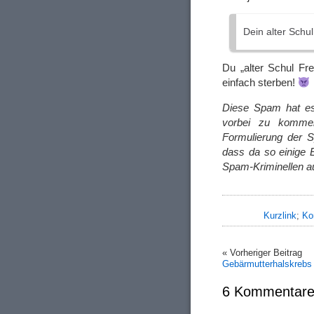
Dein alter Sch
Du „alter Schul Fr
einfach sterben!
Diese Spam hat es
vorbei zu kommen
Formulierung der Sp
dass da so einige E
Spam-Kriminellen a
Kurzlink
;
Ko
« Vorheriger Beitrag
Gebärmutterhalskrebs
6 Kommentare