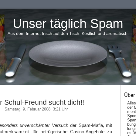
Unser täglich Spam
Aus dem Internet frisch auf den Tisch. Köstlich und aromatisch.
Über
er Schul-Freund sucht dich!!
Alle
der 
Samstag, 9. Februar 2008, 3:21 Uhr
men­t
Spam
Spam
bung
esonders unverschämter Versuch
der Spam-Mafia, mit
lungs
 Aufmerksamkeit für betrügerische Casino-Angebote zu
es ü