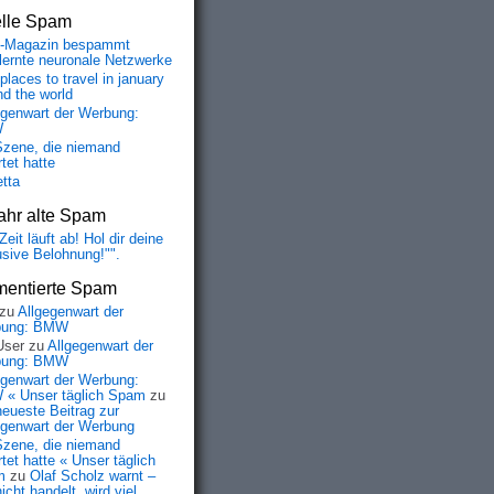
elle Spam
-Magazin bespammt
lernte neuronale Netzwerke
places to travel in january
nd the world
egenwart der Werbung:
W
Szene, die niemand
tet hatte
etta
ahr alte Spam
Zeit läuft ab! Hol dir deine
usive Belohnung!"".
entierte Spam
zu
Allgegenwart der
bung: BMW
User
zu
Allgegenwart der
bung: BMW
egenwart der Werbung:
« Unser täglich Spam
zu
neueste Beitrag zur
egenwart der Werbung
Szene, die niemand
tet hatte « Unser täglich
m
zu
Olaf Scholz warnt –
icht handelt, wird viel