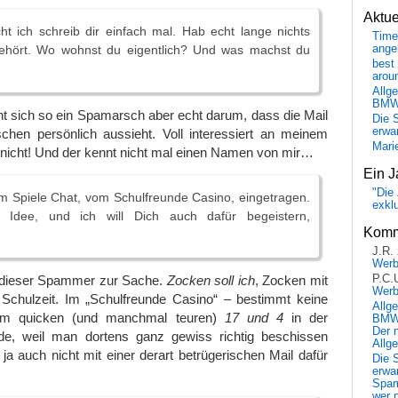
Aktu
t ich schreib dir einfach mal. Hab echt lange nichts
Time
ange
ehört. Wo wohnst du eigentlich? Und was machst du
best 
arou
Allg
BM
t sich so ein Spamarsch aber echt darum, dass die Mail
Die 
erwar
schen persönlich aussieht. Voll interessiert an meinem
Mari
 nicht! Und der kennt nicht mal einen Namen von mir…
Ein J
"Die 
m Spiele Chat, vom Schulfreunde Casino, eingetragen.
exkl
ie Idee, und ich will Dich auch dafür begeistern,
Komm
J.R.
Wer
P.C.
 dieser Spammer zur Sache.
Zocken soll ich
, Zocken mit
Wer
Schulzeit. Im „Schulfreunde Casino“ – bestimmt keine
Allg
zum quicken (und manchmal teuren)
17 und 4
in der
BMW 
Der 
de, weil man dortens ganz gewiss richtig beschissen
Allg
ja auch nicht mit einer derart betrügerischen Mail dafür
Die 
erwar
Spa
wer n