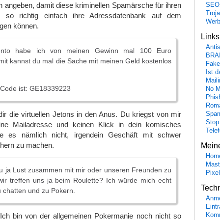
 angeben, damit diese kriminellen Spamärsche für ihren
SEO
Troj
 so richtig einfach ihre Adressdatenbank auf dem
Wer
ngen können.
Link
Anti
onto habe ich von meinen Gewinn mal 100 Euro
BRA
it kannst du mal die Sache mit meinen Geld kostenlos
Fake
Ist 
Maili
 Code ist: GE18339223
No M
Phis
Roma
ir die virtuellen Jetons in den Anus. Du kriegst von mir
Spa
Stop
ne Mailadresse und keinen Klick in dein komisches
Tele
ge es nämlich nicht, irgendein Geschäft mit schwer
chern zu machen.
Mein
Hom
Mast
 du ja Lust zusammen mit mir oder unseren Freunden zu
Pixe
ir treffen uns ja beim Roulette? Ich würde mich echt
Tech
zu chatten und zu Pokern.
Anme
Eint
Komm
Ich bin von der allgemeinen Pokermanie noch nicht so