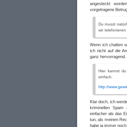
angesteckt worde
vorgetragene Betru
Du musst natürl
wir telefoniere
Wenn ich chatten wi
ich nicht auf die 
ganz hervorragend.
Hier kannst du
einfach.
http://www.gewi
Klar doch, ich werde
kriminellen Spam 
einfacher als das E
tun, als meinen Rec
habe ja immer noch