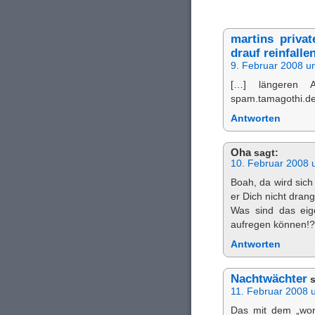
martins priva
drauf reinfall
9. Februar 2008 u
[…] längeren 
spam.tamagothi.de 
Antworten
Oha
sagt:
10. Februar 2008 
Boah, da wird sich
er Dich nicht drang
Was sind das eige
aufregen können!?
Antworten
Nachtwächter
s
11. Februar 2008 
Das mit dem „wort