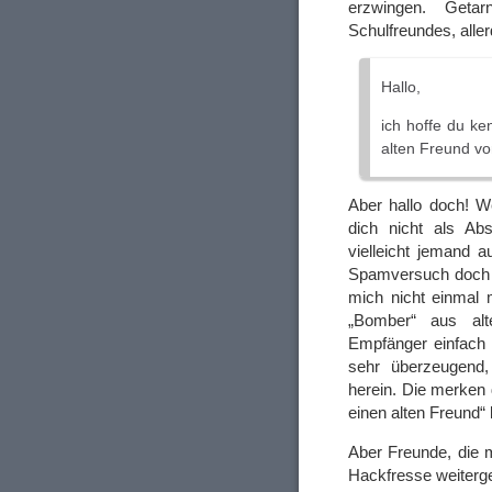
erzwingen. Geta
Schulfreundes, aller
Hallo,
ich hoffe du ke
alten Freund v
Aber hallo doch! W
dich nicht als Ab
vielleicht jemand a
Spamversuch doch e
mich nicht einmal
„Bomber“ aus alt
Empfänger einfach n
sehr überzeugend,
herein. Die merken 
einen alten Freund“ 
Aber Freunde, die 
Hackfresse weiterg