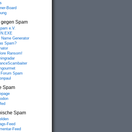
s
aner-Board
bung
s gegen Spam
spam e.V.
IN.EXE
 Name Generator
das Spam?
nator
ore Ransom!
hingradar
nceScambaiter
mgourmet
 Forum Spam
fonpaul
e Spam
epage
odon
lfed
nische Spam
lden
rags-Feed
entar-Feed