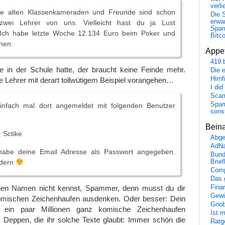
verli
ere alten Klassenkameraden und Freunde sind schon
Die 
erwar
zwei Lehrer von uns. Vielleicht hast du ja Lust
Spa
Ich habe letzte Woche 12.134 Euro beim Poker und
Bitc
nen.
Appet
419.
 in der Schule hatte, der braucht keine Feinde mehr.
Die 
Hirn
 Lehrer mit derart tollwütigem Beispiel vorangehen…
I did
Scam
Spam
infach mal dort angemeldet mit folgenden Benutzer
sons
Bein
 Sctike
Abge
AdN
 habe deine Email Adresse als Passwort angegeben.
Bund
ndern
Brie
Comp
Das 
nen Namen nicht kennst, Spammer, denn musst du dir
Fina
Gewi
omischen Zeichenhaufen ausdenken. Oder besser: Dein
Gnob
 ein paar Millionen ganz komische Zeichenhaufen
Ist 
 Deppen, die ihr solche Texte glaubt: Immer schön die
Ratge