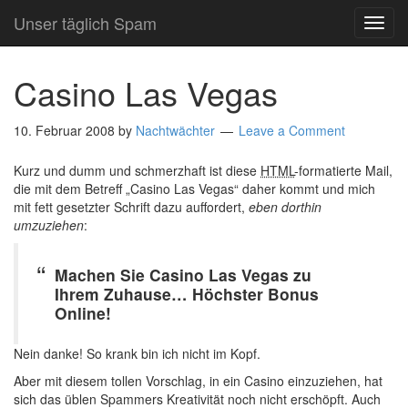
Unser täglich Spam
TOG
NAVI
Casino Las Vegas
10. Februar 2008
by
Nachtwächter
Leave a Comment
Kurz und dumm und schmerzhaft ist diese
HTML
-formatierte Mail,
die mit dem Betreff „Casino Las Vegas“ daher kommt und mich
mit fett gesetzter Schrift dazu auffordert,
eben dorthin
umzuziehen
:
Machen Sie Casino Las Vegas zu
Ihrem Zuhause… Höchster Bonus
Online!
Nein danke! So krank bin ich nicht im Kopf.
Aber mit diesem tollen Vorschlag, in ein Casino einzuziehen, hat
sich das üblen Spammers Kreativität noch nicht erschöpft. Auch