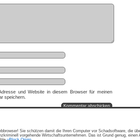
Adresse und Website in diesem Browser für meinen
r speichern.
Ein genussvolles Blog von
Elias Schwerdtfeger
(
Lizenz
,
Datenschutzerklärun
 Webbrowser! Sie schützen damit die Ihren Computer vor Schadsoftware, die üb
Beiträge (RSS)
und
Kommentare (RSS)
.
zkriminell vorgehende Wirtschaftsunternehmen. Das ist Grund genug, einen A
ehle
uBlock Origin
.