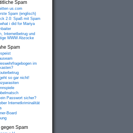
itliche Spam
bitten us.com
erste Spam (englisch)
fick 2.0: Spaß mit Spam
 what i did for Mariya
baiter
, Internetbetrug und
tige WWW Abzocke
ahe Spam
speist
auseam
eswehrfragebogen im
fkasten?
uterbetrug
geht so gar nicht!
nzparasiten
nnspiele
belmatsch
mein Passwort sicher?
ber Internetkriminalität
s
aner-Board
bung
s gegen Spam