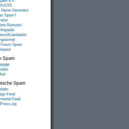
spam e.V.
IN.EXE
 Name Generator
das Spam?
nator
ore Ransom!
hingradar
nceScambaiter
mgourmet
 Forum Spam
fonpaul
e Spam
epage
odon
lfed
nische Spam
lden
rags-Feed
entar-Feed
Press.org