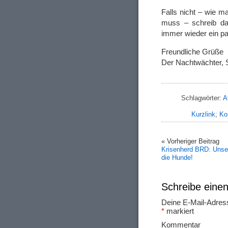
Falls nicht – wie
muss – schreib da
immer wieder ein pa
Freundliche Grüße
Der Nachtwächter,
Schlagwörter:
Af
Kurzlink
;
Ko
« Vorheriger Beitrag
Krisenherd BRD: Unser
die Hunde!
Schreibe ein
Deine E-Mail-Adresse
*
markiert
Ko