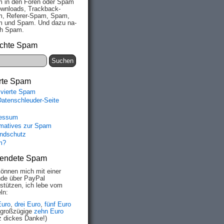
 in den Fo­ren oder Spam
wn­loads, Track­back-
, Re­fe­rer-Spam, Spam,
 und Spam. Und da­zu na­
ich Spam.
chte Spam
rte Spam
ivierte Spam
Datenschleuder-Seite
essum
rmatives zur Spam
ndschutz
m?
endete Spam
können mich mit einer
de über PayPal
rstützen, ich lebe vom
ln:
Euro
,
drei Euro
,
fünf Euro
 großzügige
zehn Euro
z dickes Danke!)