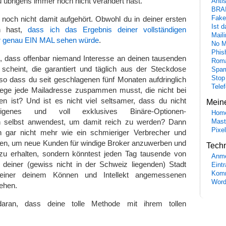
u übrigens immer noch nicht verändert hast.
Anti
BRA
noch nicht damit aufgehört. Obwohl du in deiner ersten
Fake
Ist 
n hast,
dass ich das Ergebnis deiner vollständigen
Maili
r genau EIN MAL sehen würde
.
No M
Phis
m, dass offenbar niemand Interesse an deinen tausenden
Roma
cheint, die garantiert und täglich aus der Steckdose
Spa
Stop
so dass du seit geschlagenen fünf Monaten aufdringlich
Tele
iege jede Mailadresse zuspammen musst, die nicht bei
n ist? Und ist es nicht viel seltsamer, dass du nicht
Mein
igenes und voll exklusives Binäre-Optionen-
Hom
n selbst anwendest, um damit reich zu werden? Dann
Mast
Pixe
h gar nicht mehr wie ein schmieriger Verbrecher und
n, um neue Kunden für windige Broker anzuwerben und
Tech
d zu erhalten, sondern könntest jeden Tag tausende von
Anme
e deiner (gewiss nicht in der Schweiz liegenden) Stadt
Eint
Komm
einer deinem Können und Intellekt angemessenen
Word
ehen.
aran, dass deine tolle Methode mit ihrem tollen