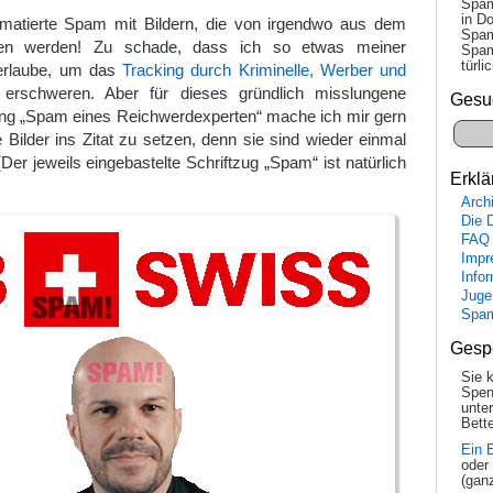
Spam
in Do
matierte Spam mit Bildern, die von irgendwo aus dem
Spam
aden werden! Zu schade, dass ich so etwas meiner
Spam
tür­l
 erlaube, um das
Tracking durch Kriminelle, Werber und
rschweren. Aber für dieses gründlich misslungene
Gesu
ng „Spam eines Reichwerdexperten“ mache ich mir gern
e Bilder ins Zitat zu setzen, denn sie sind wieder einmal
(Der jeweils eingebastelte Schriftzug „Spam“ ist natürlich
Erklä
Arch
Die 
FAQ
Impr
Info
Juge
Spa
Gesp
Sie 
Spen
unte
Bette
Ein 
oder
(gan