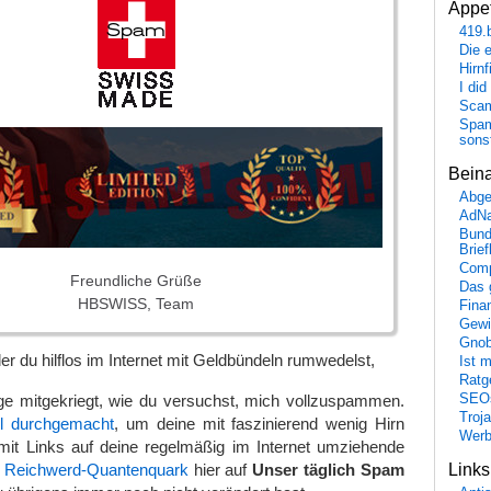
Appet
419.
Die 
Hirn
I did
Scam
Spam
sons
Bein
Abge
AdN
Bund
Brie
Comp
Freundliche Grüße
Das 
HBSWISS, Team
Fina
Gewi
Gnob
der du hilflos im Internet mit Geldbündeln rumwedelst,
Ist 
Ratge
ge mitgekriegt, wie du versuchst, mich vollzuspammen.
SEO
Troj
el durchgemacht
, um deine mit faszinierend wenig Hirn
Wer
it Links auf deine regelmäßig im Internet umziehende
it Reichwerd-Quantenquark
hier auf
Unser täglich Spam
Link