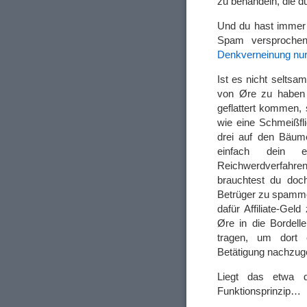
zu behandeln, die d
Und du hast immer 
Spam versproche
Denkverneinung nu
Ist es nicht seltsa
von Øre zu haben s
geflattert kommen, 
wie eine Schmeißfl
drei auf den Bäume
einfach dein e
Reichwerdverfahre
brauchtest du doc
Betrüger zu spamme
dafür Affiliate-Gel
Øre in die Bordell
tragen, um dort 
Betätigung nachzug
Liegt das etwa d
Funktionsprinzip…