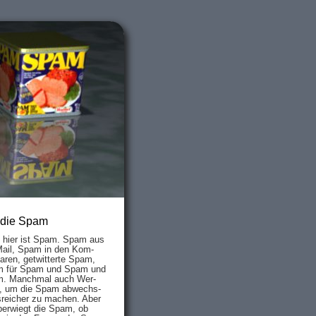
 die Spam
s hier ist Spam. Spam aus
Mail, Spam in den Kom­
aren, ge­twit­ter­te Spam,
 für Spam und Spam und
. Manch­mal auch Wer­
, um die Spam ab­wechs­
­reich­er zu mach­en. Aber
ber­wiegt die Spam, ob