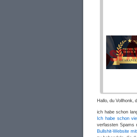
Hallo, du Vollhonk, 
ich habe schon lan
Ich habe schon vi
verfassten Spams m
Bullshit-Website m