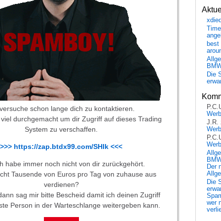
Aktu
xdie
Time
ange
best 
arou
Allg
BM
Die 
erwar
Komm
P.C.
 versuche schon lange dich zu kontaktieren.
Wer
 viel durchgemacht um dir Zugriff auf dieses Trading
J.R.
System zu verschaffen.
Wer
P.C.
Wer
>>> https://zap.btdx99.com/SHIk <<<
Allg
BMW 
ch habe immer noch nicht von dir zurückgehört.
Der 
nicht Tausende von Euros pro Tag von zuhause aus
Allg
Die 
verdienen?
erwar
 dann sag mir bitte Bescheid damit ich deinen Zugriff
Spa
wer n
ste Person in der Warteschlange weitergeben kann.
verli