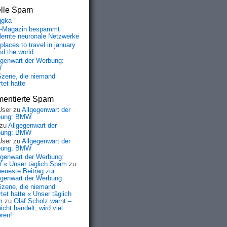
elle Spam
qgka
-Magazin bespammt
lernte neuronale Netzwerke
places to travel in january
nd the world
egenwart der Werbung:
W
Szene, die niemand
tet hatte
entierte Spam
User
zu
Allgegenwart der
bung: BMW
zu
Allgegenwart der
bung: BMW
User
zu
Allgegenwart der
bung: BMW
egenwart der Werbung:
« Unser täglich Spam
zu
neueste Beitrag zur
egenwart der Werbung
Szene, die niemand
tet hatte « Unser täglich
m
zu
Olaf Scholz warnt –
icht handelt, wird viel
eren!