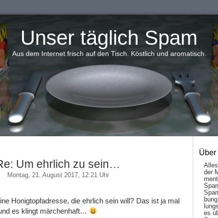
Unser täglich Spam
Aus dem Internet frisch auf den Tisch. Köstlich und aromatisch.
Über
Re: Um ehrlich zu sein…
Alle
der 
Montag, 21. August 2017, 12:21 Uhr
men­t
Spam
Spam
bung
e Honigtopfadresse, die ehrlich sein will? Das ist ja mal
lungs
und es klingt märchenhaft…
es ü