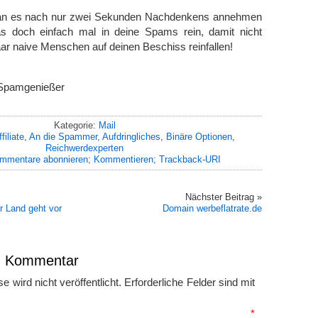
 man es nach nur zwei Sekunden Nachdenkens annehmen
s doch einfach mal in deine Spams rein, damit nicht
ar naive Menschen auf deinen Beschiss reinfallen!
 Spamgenießer
Kategorie:
Mail
filiate
,
An die Spammer
,
Aufdringliches
,
Binäre Optionen
,
Reichwerdexperten
mmentare abonnieren
;
Kommentieren
;
Trackback-URI
Nächster Beitrag »
 Land geht vor
Domain werbeflatrate.de
en Kommentar
 wird nicht veröffentlicht.
Erforderliche Felder sind mit
mmentar
*