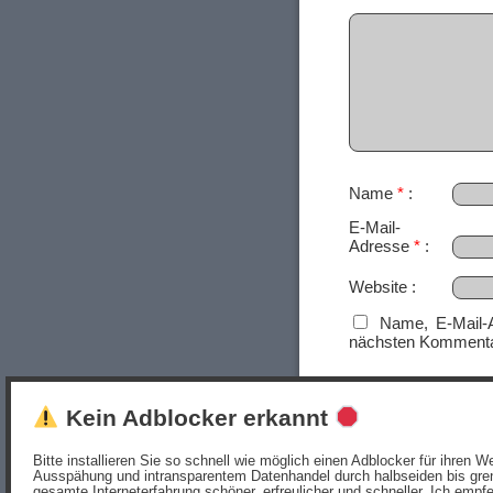
Name
*
E-Mail-
Adresse
*
Website
Name, E-Mail-
nächsten Kommenta
Kein Adblocker erkannt
Bitte installieren Sie so schnell wie möglich einen Adblocker für ihren
Ausspähung und intransparentem Datenhandel durch halbseiden bis gren
gesamte Interneterfahrung schöner, erfreulicher und schneller. Ich empf