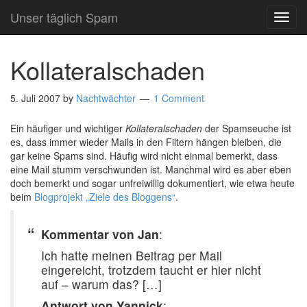
Unser täglich Spam
TOG
NAVI
Kollateralschaden
5. Juli 2007
by
Nachtwächter
1 Comment
Ein häufiger und wichtiger
Kollateralschaden
der Spamseuche ist
es, dass immer wieder Mails in den Filtern hängen bleiben, die
gar keine Spams sind. Häufig wird nicht einmal bemerkt, dass
eine Mail stumm verschwunden ist. Manchmal wird es aber eben
doch bemerkt und sogar unfreiwillig dokumentiert, wie etwa heute
beim
Blogprojekt „Ziele des Bloggens“
.
Kommentar von Jan
:
Ich hatte meinen Beitrag per Mail
eingereicht, trotzdem taucht er hier nicht
auf – warum das? […]
Antwort von Yannick
: