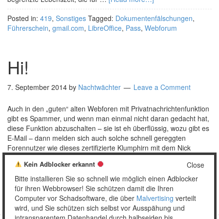
Posted in:
419
,
Sonstiges
Tagged:
Dokumentenfälschungen
,
Führerschein
,
gmail.com
,
LibreOffice
,
Pass
,
Webforum
Hi!
7. September 2014
by
Nachtwächter
Leave a Comment
Auch in den „guten“ alten Webforen mit Privatnachrichtenfunktion
gibt es Spammer, und wenn man einmal nicht daran gedacht hat,
diese Funktion abzuschalten – sie ist eh überflüssig, wozu gibt es
E-Mail – dann melden sich auch solche schnell gereggten
Forennutzer wie dieses zertifizierte Klumphirn mit dem Nick
„panntastgris“ mit ihrer tollen und total persönlichen Nachricht: …
Kein Adblocker erkannt
Close
[Read more…]
Bitte installieren Sie so schnell wie möglich einen Adblocker
Posted in:
Sonstiges
Tagged:
Hi
,
Überwachung
,
Webforum
für ihren Webbrowser! Sie schützen damit die Ihren
Computer vor Schadsoftware, die über
Malvertising
verteilt
wird, und Sie schützen sich selbst vor Ausspähung und
intransparentem Datenhandel durch halbseiden bis