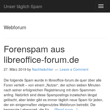
Unser täglich Spam
TOG
NAVI
Webforum
Forenspam aus
libreoffice-forum.de
27. März 2019
by
Nachtwächter
Leave a Comment
Die folgende Spam wurde in libreoffice-forum.de quer über alle
Foren verteilt – von einem „Nutzer“, der schon sieben Minuten
nach seiner erfolgreichen Registrierung mit dem Spammen
anfing. Natürlich sind diese Spampostings inzwischen längst
gelöscht, aber leider gibt es immer täglich neue Spam für jeden,
der ein einigermaßen vielgenutztes Webforum betreibt. Die
begrenzte Lebenszeit, die für …
[Read more…]