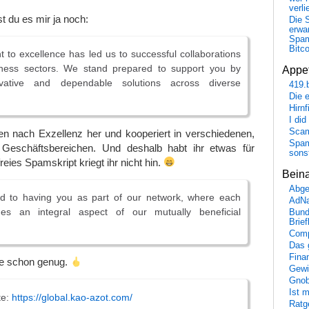
verli
st du es mir ja noch:
Die 
erwar
Spa
Bitc
to excellence has led us to successful collaborations
iness sectors. We stand prepared to support you by
Appet
ovative and dependable solutions across diverse
419.
Die 
Hirn
I did
Scam
eben nach Exzellenz her und kooperiert in verschiedenen,
Spam
 Geschäftsbereichen. Und deshalb habt ihr etwas für
sons
reies Spamskript kriegt ihr nicht hin.
Bein
Abge
d to having you as part of our network, where each
AdN
s an integral aspect of our mutually beneficial
Bund
Brie
Comp
Das 
Fina
be schon genug.
Gewi
Gnob
Ist 
te:
https://global.kao-azot.com/
Ratge