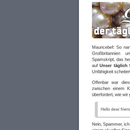
Mauricebef: So nan
Großbritannien u
Spamskript, das he
auf
Unser täglich
Unfähigkeit scheiter
Offenbar war die
zwischen einem Ko
überfordert, wie wir
Hello dear frie
Nein, Spammer, ich 