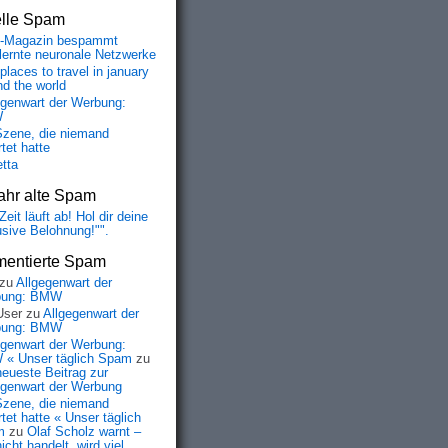
elle Spam
-Magazin bespammt
lernte neuronale Netzwerke
places to travel in january
nd the world
egenwart der Werbung:
W
Szene, die niemand
tet hatte
etta
ahr alte Spam
Zeit läuft ab! Hol dir deine
usive Belohnung!"".
entierte Spam
zu
Allgegenwart der
bung: BMW
User
zu
Allgegenwart der
bung: BMW
egenwart der Werbung:
« Unser täglich Spam
zu
neueste Beitrag zur
egenwart der Werbung
Szene, die niemand
tet hatte « Unser täglich
m
zu
Olaf Scholz warnt –
icht handelt, wird viel