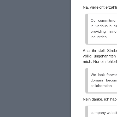
Na, vielleicht erzähl
Our commitment 
in various bus
providing inn
industries.
Aha, ihr stellt Str
völlig ungenannten
mich. Nur ein fehlerf
We look forwar
domain become
collaboration.
Nein danke, ich ha
company websi