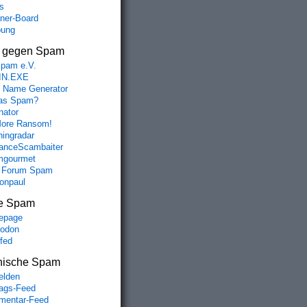
s
aner-Board
bung
s gegen Spam
spam e.V.
IN.EXE
 Name Generator
das Spam?
nator
ore Ransom!
hingradar


nceScambaiter
mgourmet
n

 Forum Spam
fonpaul
e Spam




epage
odon
lfed
nische Spam
r

lden
rags-Feed
entar-Feed