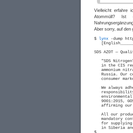
Vielleicht erfahre 
Atommüll? Ist 
Nahrungsergänzung
Aber sorry, auf den 
$ 
lynx
 -dump htt
   [English______
SDS AZOT — Quali
   "SDS Nitrogen
   in the CIS re
   ammonium nitr
   Russia. Our c
   consumer marke
   We always adh
   responsibilit
   environmental
   9001:2015, GO
   affirming our
   All our produ
   mandatory con
   for supplying
   in Siberia an