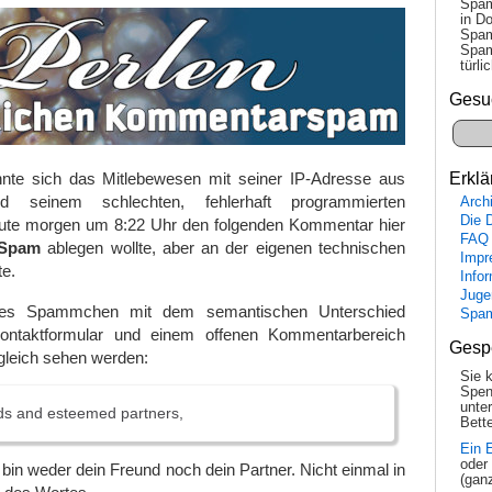
Spam
in Do
Spam
Spam
tür­l
Gesu
Erklä
nte sich das Mitlebewesen mit seiner IP-Adresse aus
nd seinem schlechten, fehlerhaft programmierten
Arch
Die 
ute morgen um 8:22 Uhr den folgenden Kommentar hier
FAQ
 Spam
ablegen wollte, aber an der eigenen technischen
Impr
te.
Info
Juge
ses Spammchen mit dem semantischen Unterschied
Spa
ntaktformular und einem offenen Kommentarbereich
Gesp
 gleich sehen werden:
Sie 
Spen
unte
nds and esteemed partners,
Bette
Ein 
oder
bin weder dein Freund noch dein Partner. Nicht einmal in
(gan