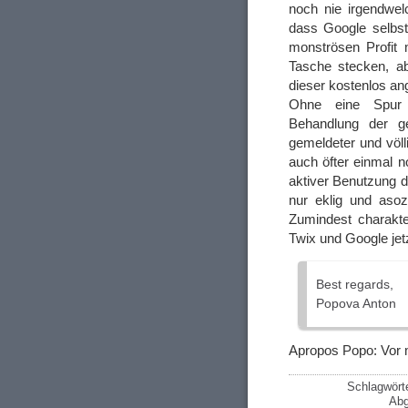
noch nie irgendwe
dass Google selbst
monströsen Profit 
Tasche stecken, a
dieser kostenlos a
Ohne eine Spur
Behandlung der g
gemeldeter und völl
auch öfter einmal n
aktiver Benutzung d
nur eklig und aso
Zumindest charakte
Twix und Google jetz
Best regards,
Popova Anton
Apropos Popo: Vor m
Schlagwört
Abg