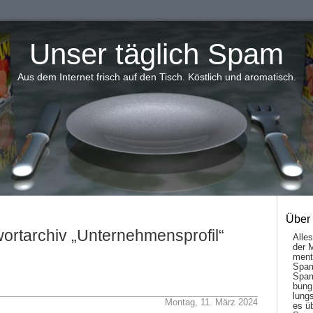
Unser täglich Spam
Aus dem Internet frisch auf den Tisch. Köstlich und aromatisch.
Über
ortarchiv „Unternehmensprofil“
Alle
der 
men­t
Spam
Spam
bung
lungs
Montag, 11. März 2024
es ü