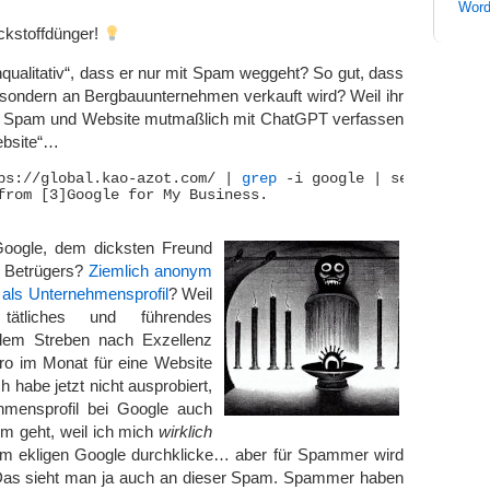
Word
ickstoffdünger!
hqualitativ“, dass er nur mit Spam weggeht? So gut, dass
 sondern an Bergbauunternehmen verkauft wird? Weil ihr
r Spam und Website mutmaßlich mit ChatGPT verfassen
ebsite“…
ps://global.kao-azot.com/ | 
grep
 -i google | sed -n 2p

from [3]Google for My Business.

Google, dem dicksten Freund
 Betrügers?
Ziemlich anonym
s als Unternehmensprofil
? Weil
 tätliches und führendes
dem Streben nach Exzellenz
uro im Monat für eine Website
ch habe jetzt nicht ausprobiert,
hmensprofil bei Google auch
 geht, weil ich mich
wirklich
sem ekligen Google durchklicke… aber für Spammer wird
Das sieht man ja auch an dieser Spam. Spammer haben