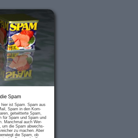
 die Spam
s hier ist Spam. Spam aus
Mail, Spam in den Kom­
aren, ge­twit­ter­te Spam,
 für Spam und Spam und
. Manch­mal auch Wer­
, um die Spam ab­wechs­
­reich­er zu mach­en. Aber
ber­wiegt die Spam, ob