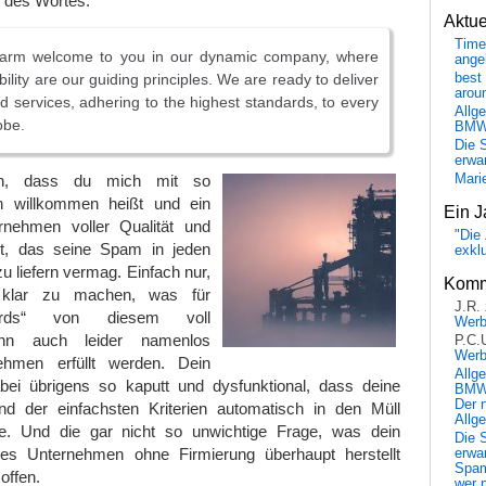
n des Wortes.
Aktu
Time
arm welcome to you in our dynamic company, where
ange
ability are our guiding principles. We are ready to deliver
best 
arou
d services, adhering to the highest standards, to every
Allg
obe.
BM
Die 
erwar
ön, dass du mich mit so
Mari
n willkommen heißt und ein
Ein J
nehmen voller Qualität und
"Die 
st, das seine Spam in jeden
exkl
u liefern vermag. Einfach nur,
Komm
 klar zu machen, was für
J.R.
ards“ von diesem voll
Wer
nn auch leider namenlos
P.C.
Wer
ehmen erfüllt werden. Dein
Allg
ei übrigens so kaputt und dysfunktional, dass deine
BMW 
Der 
 der einfachsten Kriterien automatisch in den Müll
Allg
. Und die gar nicht so unwichtige Frage, was dein
Die 
hes Unternehmen ohne Firmierung überhaupt herstellt
erwar
Spa
 offen.
wer n