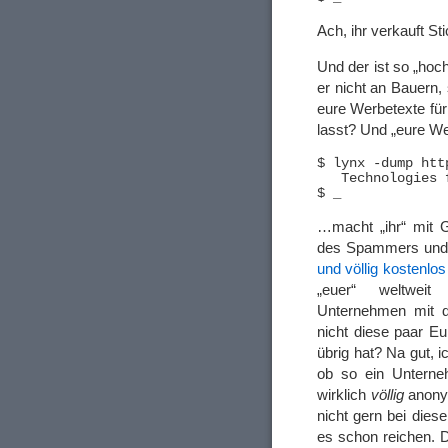
Ach, ihr verkauft St
Und der ist so „hoc
er nicht an Bauern,
eure Werbetexte fü
lasst? Und „eure W
$ lynx -dump htt
   Technologies 
…macht „ihr“ mit 
des Spammers und
und völlig kostenlo
„euer“ weltweit
Unternehmen mit 
nicht diese paar E
übrig hat? Na gut, i
ob so ein Unterne
wirklich
völlig
anonym
nicht gern bei die
es schon reichen. 