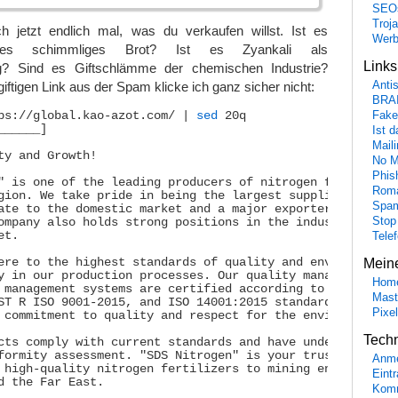
SEO
Troj
ich jetzt endlich mal, was du verkaufen willst. Ist es
Wer
es schimmliges Brot? Ist es Zyankali als
Link
? Sind es Giftschlämme der chemischen Industrie?
giftigen Link aus der Spam klicke ich ganz sicher nicht:
Anti
BRA
Fake
ps://global.kao-azot.com/ | 
sed
 20q

_____]

Ist 
Maili
ty and Growth!

No M
Phis
" is one of the leading producers of nitrogen fertilizers
Roma
gion. We take pride in being the largest supplier of

Spa
ate to the domestic market and a major exporter of urea i
Stop
ompany also holds strong positions in the industrial

t.

Tele
Mein
ere to the highest standards of quality and environmental
y in our production processes. Our quality management and
Hom
 management systems are certified according to ISO

Mast
ST R ISO 9001-2015, and ISO 14001:2015 standards,

Pixe
 commitment to quality and respect for the environment.

Tech
cts comply with current standards and have undergone

formity assessment. "SDS Nitrogen" is your trusted partne
Anme
 high-quality nitrogen fertilizers to mining enterprises

Eint
d the Far East.

Komm