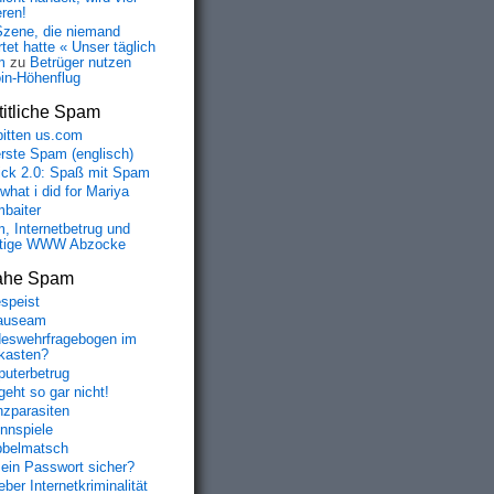
eren!
Szene, die niemand
tet hatte « Unser täglich
m
zu
Betrüger nutzen
oin-Höhenflug
itliche Spam
bitten us.com
erste Spam (englisch)
fick 2.0: Spaß mit Spam
 what i did for Mariya
baiter
, Internetbetrug und
tige WWW Abzocke
ahe Spam
speist
auseam
eswehrfragebogen im
fkasten?
uterbetrug
geht so gar nicht!
nzparasiten
nnspiele
belmatsch
mein Passwort sicher?
ber Internetkriminalität