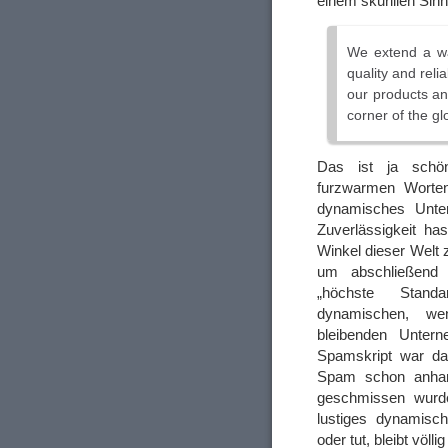
einem skurillen Sin
We extend a w
quality and reli
our products an
corner of the gl
Das ist ja sch
furzwarmen Worte
dynamisches Unter
Zuverlässigkeit ha
Winkel dieser Welt z
um abschließend
„höchste Stand
dynamischen, we
bleibenden Untern
Spamskript war dab
Spam schon anhand
geschmissen wurde
lustiges dynamisc
oder tut, bleibt völlig