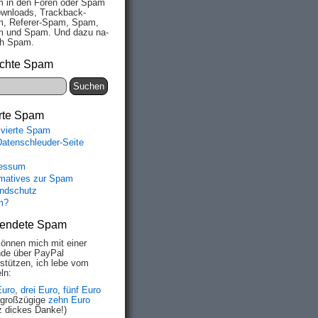
 in den Fo­ren oder Spam
wn­loads, Track­back-
, Re­fe­rer-Spam, Spam,
 und Spam. Und da­zu na­
ich Spam.
chte Spam
rte Spam
ivierte Spam
Datenschleuder-Seite
essum
rmatives zur Spam
ndschutz
m?
endete Spam
können mich mit einer
de über PayPal
rstützen, ich lebe vom
ln:
Euro
,
drei Euro
,
fünf Euro
 großzügige
zehn Euro
z dickes Danke!)