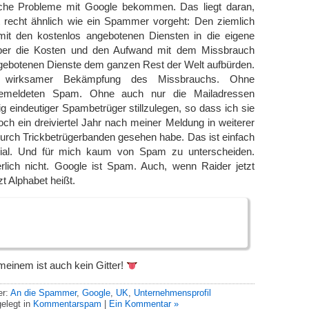
lche Probleme mit Google bekommen. Das liegt daran,
 recht ähnlich wie ein Spammer vorgeht: Den ziemlich
mit den kostenlos angebotenen Diensten in die eigene
ber die Kosten und den Aufwand mit dem Missbrauch
ngebotenen Dienste dem ganzen Rest der Welt aufbürden.
 wirksamer Bekämpfung des Missbrauchs. Ohne
emeldeten Spam. Ohne auch nur die Mailadressen
ig eindeutiger Spambetrüger stillzulegen, so dass ich sie
och ein dreiviertel Jahr nach meiner Meldung in weiterer
urch Trickbetrügerbanden gesehen habe. Das ist einfach
zial. Und für mich kaum von Spam zu unterscheiden.
rlich nicht. Google ist Spam. Auch, wenn Raider jetzt
t Alphabet heißt.
einem ist auch kein Gitter!
er:
An die Spammer
,
Google
,
UK
,
Unternehmensprofil
elegt in
Kommentarspam
|
Ein Kommentar »