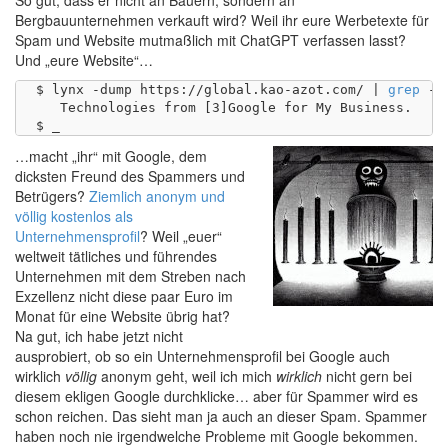
Bergbauunternehmen verkauft wird? Weil ihr eure Werbetexte für
Spam und Website mutmaßlich mit ChatGPT verfassen lasst?
Und „eure Website“…
$ lynx -dump https://global.kao-azot.com/ | 
grep
 -i
   Technologies from [3]Google for My Business.

…macht „ihr“ mit Google, dem
dicksten Freund des Spammers und
Betrügers?
Ziemlich anonym und
völlig kostenlos als
Unternehmensprofil
? Weil „euer“
weltweit tätliches und führendes
Unternehmen mit dem Streben nach
Exzellenz nicht diese paar Euro im
Monat für eine Website übrig hat?
Na gut, ich habe jetzt nicht
ausprobiert, ob so ein Unternehmensprofil bei Google auch
wirklich
völlig
anonym geht, weil ich mich
wirklich
nicht gern bei
diesem ekligen Google durchklicke… aber für Spammer wird es
schon reichen. Das sieht man ja auch an dieser Spam. Spammer
haben noch nie irgendwelche Probleme mit Google bekommen.