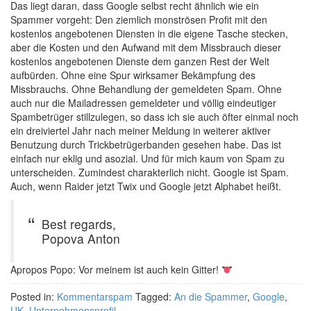
Das liegt daran, dass Google selbst recht ähnlich wie ein
Spammer vorgeht: Den ziemlich monströsen Profit mit den
kostenlos angebotenen Diensten in die eigene Tasche stecken,
aber die Kosten und den Aufwand mit dem Missbrauch dieser
kostenlos angebotenen Dienste dem ganzen Rest der Welt
aufbürden. Ohne eine Spur wirksamer Bekämpfung des
Missbrauchs. Ohne Behandlung der gemeldeten Spam. Ohne
auch nur die Mailadressen gemeldeter und völlig eindeutiger
Spambetrüger stillzulegen, so dass ich sie auch öfter einmal noch
ein dreiviertel Jahr nach meiner Meldung in weiterer aktiver
Benutzung durch Trickbetrügerbanden gesehen habe. Das ist
einfach nur eklig und asozial. Und für mich kaum von Spam zu
unterscheiden. Zumindest charakterlich nicht. Google ist Spam.
Auch, wenn Raider jetzt Twix und Google jetzt Alphabet heißt.
Best regards,
Popova Anton
Apropos Popo: Vor meinem ist auch kein Gitter!
Posted in:
Kommentarspam
Tagged:
An die Spammer
,
Google
,
UK
,
Unternehmensprofil