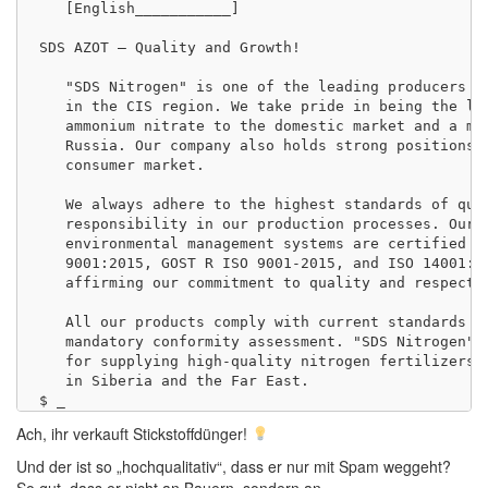
   [English___________]

SDS AZOT — Quality and Growth!

   "SDS Nitrogen" is one of the leading producers of
   in the CIS region. We take pride in being the lar
   ammonium nitrate to the domestic market and a maj
   Russia. Our company also holds strong positions i
   consumer market.

   We always adhere to the highest standards of qual
   responsibility in our production processes. Our q
   environmental management systems are certified ac
   9001:2015, GOST R ISO 9001-2015, and ISO 14001:20
   affirming our commitment to quality and respect f
   All our products comply with current standards an
   mandatory conformity assessment. "SDS Nitrogen" i
   for supplying high-quality nitrogen fertilizers t
   in Siberia and the Far East.

Ach, ihr verkauft Stickstoffdünger!
Und der ist so „hochqualitativ“, dass er nur mit Spam weggeht?
So gut, dass er nicht an Bauern, sondern an