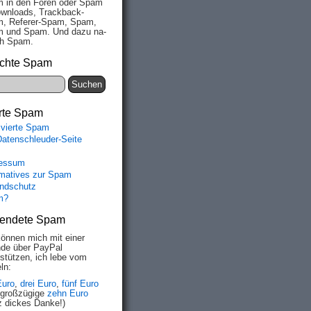
 in den Fo­ren oder Spam
wn­loads, Track­back-
, Re­fe­rer-Spam, Spam,
 und Spam. Und da­zu na­
ich Spam.
chte Spam
rte Spam
ivierte Spam
Datenschleuder-Seite
essum
rmatives zur Spam
ndschutz
m?
endete Spam
können mich mit einer
de über PayPal
rstützen, ich lebe vom
ln:
Euro
,
drei Euro
,
fünf Euro
 großzügige
zehn Euro
z dickes Danke!)