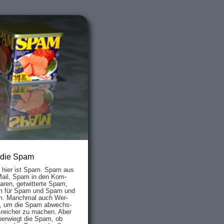
 die Spam
s hier ist Spam. Spam aus
Mail, Spam in den Kom­
aren, ge­twit­ter­te Spam,
 für Spam und Spam und
. Manch­mal auch Wer­
, um die Spam ab­wechs­
­reich­er zu mach­en. Aber
ber­wiegt die Spam, ob