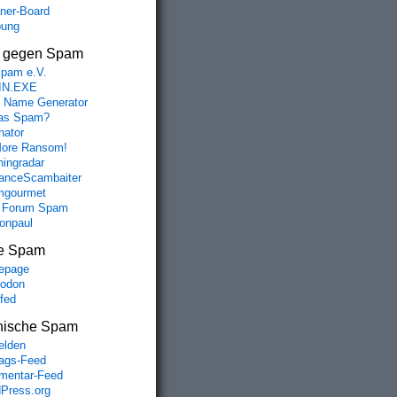
aner-Board
bung
s gegen Spam
spam e.V.
IN.EXE
 Name Generator
das Spam?
nator
ore Ransom!
hingradar
nceScambaiter
mgourmet
 Forum Spam
fonpaul
e Spam
epage
odon
lfed
nische Spam
lden
rags-Feed
entar-Feed
Press.org