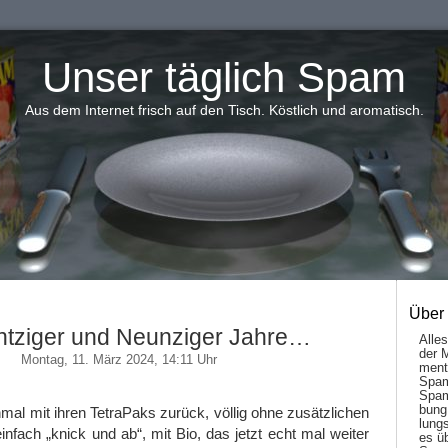
Unser täglich Spam
Aus dem Internet frisch auf den Tisch. Köstlich und aromatisch.
Über
htziger und Neunziger Jahre…
Alle
der 
Montag, 11. März 2024, 14:11 Uhr
men­t
Spam
Spam
bung
l mit ihren TetraPaks zurück, völlig ohne zusätzlichen
lungs
infach „knick und ab“, mit Bio, das jetzt echt mal weiter
es ü