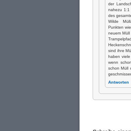
der Landsch
nahezu 1:1 
des gesamte
Wilde Müll
Punkten wie
neuem Müll 
Trampelpf
Heckenschni
sind ihre M
haben viele
wenn schon
schon Müll 
geschmissen,
Antworten