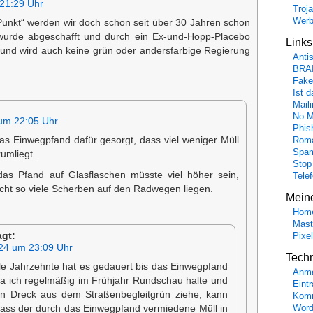
21:29 Uhr
Troj
Wer
unkt“ werden wir doch schon seit über 30 Jahren schon
wurde abgeschafft und durch ein Ex-und-Hopp-Placebo
Link
 und wird auch keine grün oder andersfarbige Regierung
Anti
BRA
Fake
Ist 
Maili
No M
um 22:05 Uhr
Phis
as Einwegpfand dafür gesorgt, dass viel weniger Müll
Roma
Spa
umliegt.
Stop
 das Pfand auf Glasflaschen müsste viel höher sein,
Tele
cht so viele Scherben auf den Radwegen liegen.
Mein
Hom
Mast
agt:
Pixe
24 um 23:09 Uhr
Tech
ele Jahrzehnte hat es gedauert bis das Einwegpfand
Anme
 ich regelmäßig im Frühjahr Rundschau halte und
Eint
n Dreck aus dem Straßenbegleitgrün ziehe, kann
Komm
Word
dass der durch das Einwegpfand vermiedene Müll in