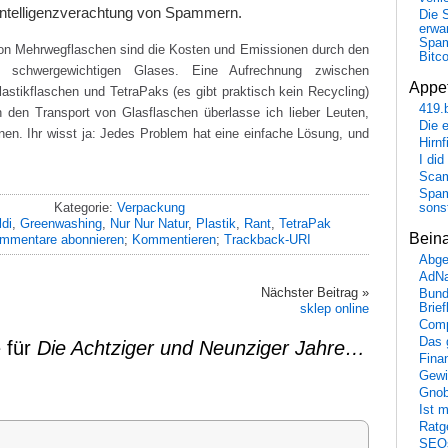
 Intelligenzverachtung von Spammern.
Die 
erwar
Spa
von Mehrwegflaschen sind die Kosten und Emissionen durch den
Bitc
t schwergewichtigen Glases. Eine Aufrechnung zwischen
Appet
astikflaschen und TetraPaks (es gibt praktisch kein Recycling)
419.
 den Transport von Glasflaschen überlasse ich lieber Leuten,
Die 
nen. Ihr wisst ja: Jedes Problem hat eine einfache Lösung, und
Hirn
I did
Scam
Spam
Kategorie:
Verpackung
sons
ldi
,
Greenwashing
,
Nur Nur Natur
,
Plastik
,
Rant
,
TetraPak
Bein
mmentare abonnieren
;
Kommentieren
;
Trackback-URI
Abge
AdN
Nächster Beitrag »
Bund
Brie
sklep online
Comp
Das 
 für
Die Achtziger und Neunziger Jahre…
Fina
Gewi
Gnob
Ist 
Ratge
SEO