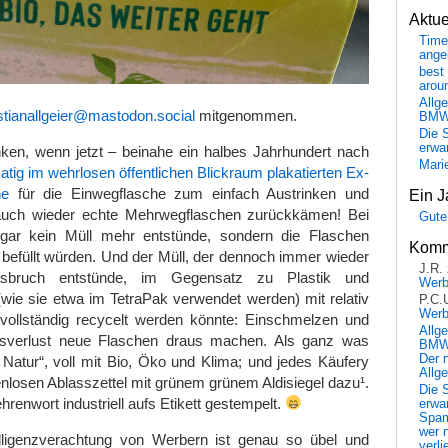
Aktu
Time
ange
best 
arou
Allg
tianallgeier@mastodon.social
mitgenommen.
BM
Die 
erwar
ken, wenn jetzt – beinahe ein halbes Jahrhundert nach
Mari
atig im wehrlosen öffentlichen Blickraum plakatierten Ex-
ne
für die Einwegflasche zum einfach Austrinken und
Ein J
ch wieder echte Mehrwegflaschen zurückkämen! Bei
Gute
 gar kein Müll mehr entstünde, sondern die Flaschen
Komm
befüllt würden. Und der Müll, der dennoch immer wieder
J.R.
asbruch entstünde, im Gegensatz zu Plastik und
Wer
wie sie etwa im TetraPak verwendet werden) mit relativ
P.C.
Wer
ollständig recycelt werden könnte: Einschmelzen und
Allg
ätsverlust neue Flaschen draus machen. Als ganz was
BMW 
Der 
Natur“, voll mit Bio, Öko und Klima; und jedes Käufery
Allg
losen Ablasszettel mit grünem grünem Aldisiegel dazu¹.
Die 
renwort industriell aufs Etikett gestempelt.
erwar
Spa
wer n
lligenzverachtung von Werbern ist genau so übel und
verli