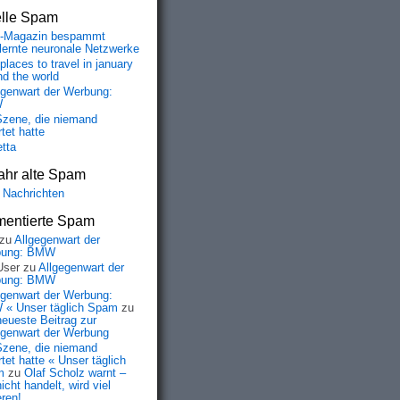
elle Spam
-Magazin bespammt
lernte neuronale Netzwerke
places to travel in january
nd the world
egenwart der Werbung:
W
Szene, die niemand
tet hatte
etta
ahr alte Spam
 Nachrichten
entierte Spam
zu
Allgegenwart der
bung: BMW
User
zu
Allgegenwart der
bung: BMW
egenwart der Werbung:
« Unser täglich Spam
zu
neueste Beitrag zur
egenwart der Werbung
Szene, die niemand
tet hatte « Unser täglich
m
zu
Olaf Scholz warnt –
icht handelt, wird viel
eren!