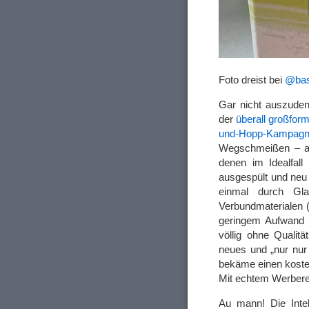
Foto dreist bei
@bas
Gar nicht auszuden
der
überall großform
und-Hopp-Kampag
Wegschmeißen – au
denen im Idealfall
ausgespült und neu 
einmal durch Gl
Verbundmaterialen (
geringem Aufwand v
völlig ohne Qualit
neues und „nur nur 
bekäme einen kosten
Mit echtem Werbereh
Au mann! Die Inte