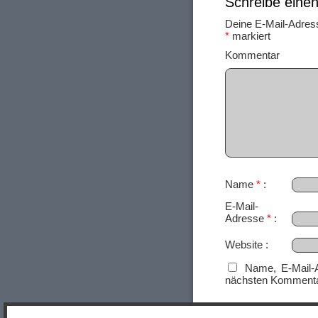
Schreibe ein
Deine E-Mail-Adresse
*
markiert
Ko
Name
*
E-Mail-
Adresse
*
Website
Name, E-Mail-
nächsten Kommenta