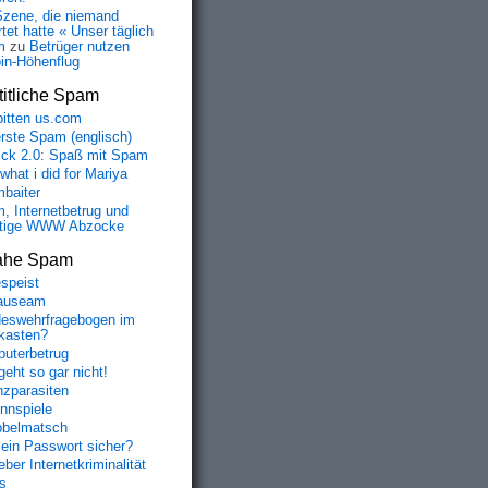
Szene, die niemand
tet hatte « Unser täglich
m
zu
Betrüger nutzen
oin-Höhenflug
itliche Spam
bitten us.com
erste Spam (englisch)
fick 2.0: Spaß mit Spam
 what i did for Mariya
baiter
, Internetbetrug und
tige WWW Abzocke
ahe Spam
speist
auseam
eswehrfragebogen im
fkasten?
uterbetrug
geht so gar nicht!
nzparasiten
nnspiele
belmatsch
mein Passwort sicher?
ber Internetkriminalität
s