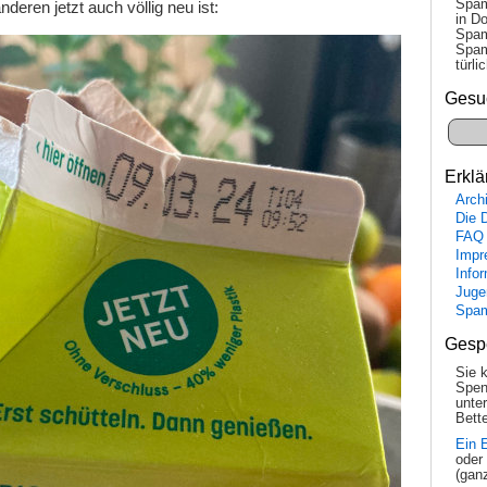
Spam
nderen jetzt auch völlig neu ist:
in Do
Spam
Spam
tür­l
Gesu
Erklä
Arch
Die 
FAQ
Impr
Info
Juge
Spa
Gesp
Sie 
Spen
unte
Bette
Ein 
oder
(gan