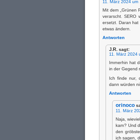
11. März 2024 um 
Mit dem „Grünen P
verarscht. SERO 
ersetzt. Daran hat
etwas ändern.
Antworten
J.R.
sagt:
11. März 2024 
Immerhin hat d
in der Gegend r
Ich finde nur,
dann würden ni
Antworten
orinoco
s
11. März 20
Naja, wievi
kam? Und da
den gröbste
ich sagen, 