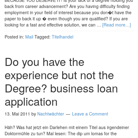
BECAUSE YOU DESERVE IT! Is your lack of a degree holding you
back from career advancement? Are you having difficulty finding
employment in your field of interest because you don�t have the
paper to back it up � even though you are qualified? If you are
looking for a fast and effective solution, we can …
[Read more…]
Posted in:
Mail
Tagged:
Titelhandel
Do you have the
experience but not the
Degree? business loan
application
13. Mai 2011
by
Nachtwächter
Leave a Comment
Häh? Was hat jetzt ein Darlehen mit einem Titel aus irgendeiner
Doktormühle zu tun? Mal lesen: The dip um lomas for the