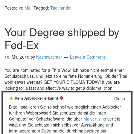
Posted in:
Mail
Tagged:
Titelhandel
Your Degree shipped by
Fed-Ex
10. Mai 2010
by
Nachtwächter
Leave a Comment
You are nominated for a Ph.d Wow. Ich habe nicht einmal einen
Schulabschluss, und jetzt so eine fette Nominierung. Ob der Titel
wohl etwas wert ist? GET YOUR DIPLOMA TODAY! If you are
looking for a fast and effective way to get a diploma, (non
accredited) this is the best way out for you. Provide …
[Read
Kein Adblocker erkannt
Close
more…]
Bitte installieren Sie so schnell wie möglich einen Adblocker
Posted in:
Mail
Tagged:
Diplom
,
Fail
,
Telefonnummer
,
Titelhandel
für ihren Webbrowser! Sie schützen damit die Ihren
Computer vor Schadsoftware, die über
Malvertising
verteilt
wird, und Sie schützen sich selbst vor Ausspähung und
intransparentem Datenhandel durch halbseiden bis