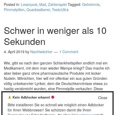
Posted in:
Leserpost
,
Mail
,
Zahlenspiel
Tagged:
Geheimnis
,
Pimmelpillen
,
Quacksalberei
,
TestoUltra
Schwer in weniger als 10
Sekunden
4. April 2019
by
Nachtwächter
1 Comment
Wie, gibt es nach den ganzen Schlankheitspillen endlich mal ein
Medikament, mit dem man wieder Wampe kriegt? Das mache ich
aber lieber ganz ohne pharmazeutische Produkte mit lecker
Nudeln. Mitnichten, hier will mir offenbar ein aus guten Gründen
völlig unbekannter Lyriker, dem die Deutschkenntnisse etwas zu
hastig verabreicht wurden, eine Pimmelpille verkaufen: Diese
Frauen werden …
[Read more…]
Kein Adblocker erkannt
Close
Posted in:
Mail
,
Sprachkrank
Tagged:
Click here
,
Dada
,
Bitte installieren Sie so schnell wie möglich einen Adblocker
Pimmelpillen
,
Quacksalberei
,
Screenshot
,
Spamprosa
,
TestoUltra
für ihren Webbrowser! Sie schützen damit die Ihren