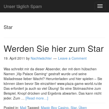
Unser täglich Spam
TOG
NAVI
Star
Werden Sie hier zum Star
19. April 2011
by
Nachtwächter
Leave a Comment
Was schreibt mir da dieser Absender, der mit dem hübschen
Namen „Vip Palace Gaming“ gestraft wurde und seine
Mailadresse lieber fälscht? Herunterladen und hier spielen – Sie
können üben bevor Sie einzahlen! www.plaza-game-world.ru/de
Das erfordert ja auch so viel Übung! So eine Slotmaschine zum
Beispiel, Knopf drücken und Ergebnis abwarten. Das kann nicht
jeder. Zum …
[Read more…]
Posted in:
Mail
Tagged:
Magic Box Casino
,
Star
,
Üben