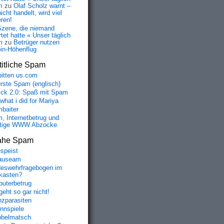
m
zu
Olaf Scholz warnt –
icht handelt, wird viel
eren!
Szene, die niemand
tet hatte « Unser täglich
m
zu
Betrüger nutzen
oin-Höhenflug
itliche Spam
bitten us.com
erste Spam (englisch)
fick 2.0: Spaß mit Spam
 what i did for Mariya
baiter
, Internetbetrug und
tige WWW Abzocke
ahe Spam
speist
auseam
eswehrfragebogen im
fkasten?
uterbetrug
geht so gar nicht!
nzparasiten
nnspiele
belmatsch