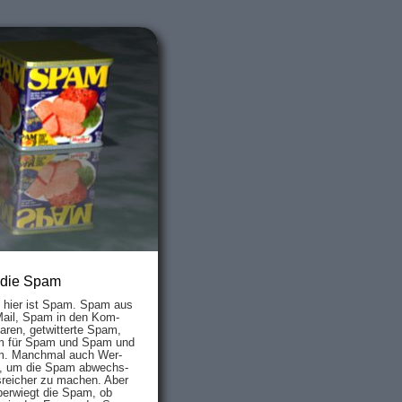
 die Spam
s hier ist Spam. Spam aus
Mail, Spam in den Kom­
aren, ge­twit­ter­te Spam,
 für Spam und Spam und
. Manch­mal auch Wer­
, um die Spam ab­wechs­
­reich­er zu mach­en. Aber
ber­wiegt die Spam, ob