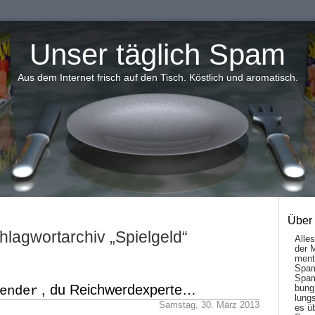
Unser täglich Spam
Aus dem Internet frisch auf den Tisch. Köstlich und aromatisch.
Über
hlagwortarchiv „Spielgeld“
Alle
der 
men­t
Spam
Spam
, du Reichwerdexperte…
ender
bung
lungs
Samstag, 30. März 2013
es ü