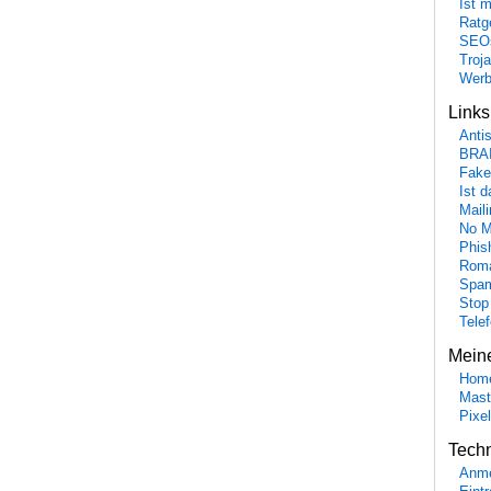
Ist 
Ratge
SEO
Troj
Wer
Link
Anti
BRA
Fake
Ist 
Maili
No M
Phis
Roma
Spa
Stop
Tele
Mein
Hom
Mast
Pixe
Tech
Anme