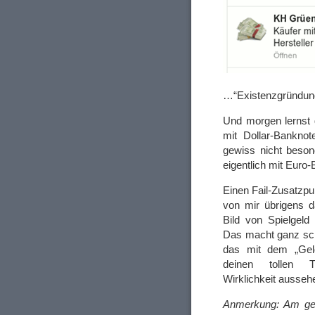
…“Existenzgründung
Und morgen lernst 
mit Dollar-Bankno
gewiss nicht beson
eigentlich mit Euro
Einen Fail-Zusatzp
von mir übrigens d
Bild von Spielgel
Das macht ganz schn
das mit dem „Geld
deinen tollen 
Wirklichkeit ausseh
Anmerkung: Am ges