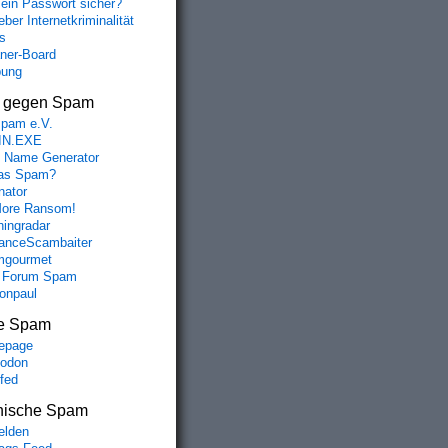
mein Passwort sicher?
ber Internetkriminalität
s
aner-Board
bung
s gegen Spam
spam e.V.
IN.EXE
 Name Generator
das Spam?
nator
ore Ransom!
hingradar
nceScambaiter
mgourmet
 Forum Spam
fonpaul
e Spam
epage
odon
lfed
nische Spam
lden