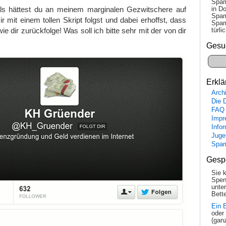
Spam
ls hättest du an meinem marginalen Gezwitschere auf
in Do
Spam
ir mit einem tollen Skript folgst und dabei erhoffst, dass
Spam
wie dir zurückfolge! Was soll ich bitte sehr mit der von dir
tür­l
Gesu
Erklä
Arch
Die 
FAQ
Impr
Info
Juge
Spa
Gesp
Sie 
Spen
unte
Bette
Ein 
oder
(gan