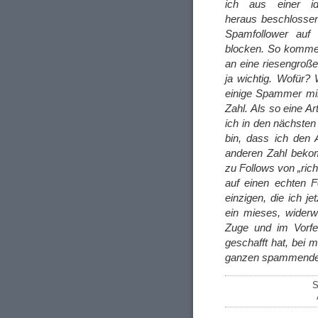
ich aus einer id
heraus beschlossen
Spamfollower auf 
blocken. So komme 
an eine riesengroße
ja wichtig. Wofür? 
einige Spammer mir 
Zahl. Als so eine Ar
ich in den nächste
bin, dass ich den 
anderen Zahl beko
zu Follows von „ri
auf einen echten F
einzigen, die ich j
ein mieses, wider
Zuge und im Vorfel
geschafft hat, bei
ganzen spammenden
S