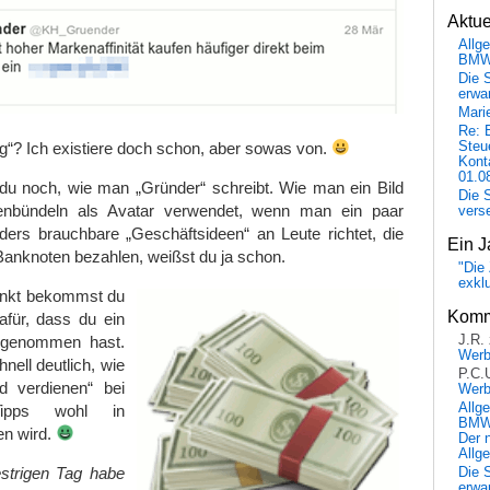
Aktu
Allg
BM
Die 
erwar
Mari
Re: 
“? Ich existiere doch schon, aber sowas von.
Steu
Kont
01.0
du noch, wie man „Gründer“ schreibt. Wie man ein Bild
Die 
tenbündeln als Avatar verwendet, wenn man ein paar
vers
ders brauchbare „Geschäftsideen“ an Leute richtet, die
Ein J
-Banknoten bezahlen, weißst du ja schon.
"Die 
exkl
unkt bekommst du
Komm
afür, dass du ein
d genommen hast.
J.R.
Wer
ell deutlich, wie
P.C.
 verdienen“ bei
Wer
Allg
Tipps wohl in
BMW 
en wird.
Der 
Allg
trigen Tag habe
Die 
erwar