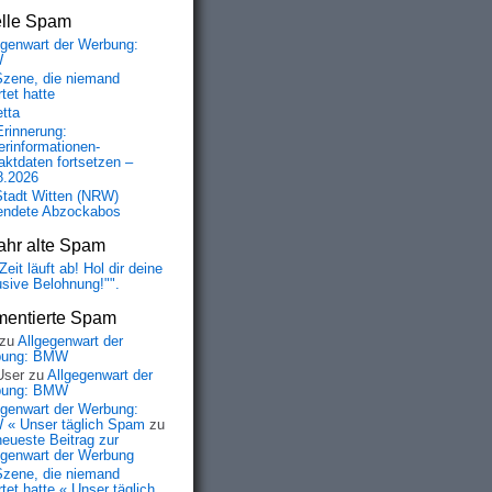
elle Spam
egenwart der Werbung:
W
Szene, die niemand
tet hatte
etta
Erinnerung:
erinformationen-
aktdaten fortsetzen –
8.2026
Stadt Witten (NRW)
endete Abzockabos
ahr alte Spam
Zeit läuft ab! Hol dir deine
usive Belohnung!"".
entierte Spam
zu
Allgegenwart der
bung: BMW
User
zu
Allgegenwart der
bung: BMW
egenwart der Werbung:
« Unser täglich Spam
zu
neueste Beitrag zur
egenwart der Werbung
Szene, die niemand
tet hatte « Unser täglich