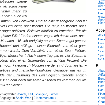
iotischen Laune
Spa
, ab sofort keine
wer n
verli
Twitter mehr zu
Die 
endlich auch ich
erwar
Spa
 Anzahl von Followern. Und so eine riesengroße Zahl ist
Bitc
Weiß ich nicht, aber wichtig. Die ist ja so wichtig, dass
Appet
sogar anbieten, Follower käuflich zu erwerben. Für die
419.
t „blaue Pille“ für den blauen Vogel. Ich denke aber, dass
Die 
n Monaten – bis ich endgültig so vom Spamvogel genervt
Hirn
Account dort stilllege – einen Eindruck von einer ganz
I did
mmen werde: Dem Verhältnis von reinen Spam-Follows
Scam
chtigen Menschen“. Nach einem Tag gab es vier Spammer
Spam
sons
ollow, also einen Spamanteil von achtzig Prozent. Die
etzt noch kategorisch blocken werde, sind Journalisten –
Bein
wärtiges und menschenfeindliches Gesäuge, das es im
Abge
AdN
de der Einführung des Leistungsschutzrechts endlich
Bund
 mir zu einem noch mieseren Ansehen zu kommen als die
Brie
 Arschlöcher.
Comp
Das 
Fina
chlagwörter:
Avatar
,
Fail
,
Spielgeld
,
Twitter
Abgelegt in
Social Web
|
2 Kommentare »
Gewi
Gnob