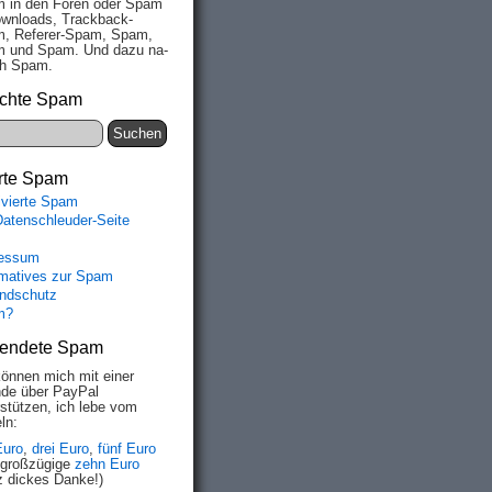
 in den Fo­ren oder Spam
wn­loads, Track­back-
, Re­fe­rer-Spam, Spam,
 und Spam. Und da­zu na­
ich Spam.
chte Spam
rte Spam
ivierte Spam
Datenschleuder-Seite
essum
rmatives zur Spam
ndschutz
m?
endete Spam
können mich mit einer
de über PayPal
rstützen, ich lebe vom
ln:
Euro
,
drei Euro
,
fünf Euro
 großzügige
zehn Euro
z dickes Danke!)