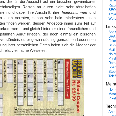
Ist 
en, die für die Aussicht auf ein bisschen gewinnbares
Ratge
schduseligen Reisen an euren nicht sehr rätselhaften
SEO
hmen und dabei ihre Anschrift, ihre
Telefonnummer
und
Troj
 euch verraten, schon sehr bald mindestens einen
Wer
sten finden werden, dessen Angebote ihnen zum Teil auf
Link
 vorkommen – und gleich hinterher einen freundlichen und
Anti
 geführten Anruf kriegen, der noch einmal ein bisschen
BRA
nverständnis eurer gewinnsüchtig gemachten Leserinnen
Fake
ung ihrer persönlichen Daten holen sich die Macher der
Ist 
Maili
uf relativ einfache Weise ein:
No M
Phis
Roma
Spa
Stop
Tele
Mein
Hom
Mast
Pixe
Tech
Anme