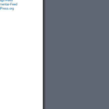
rags-Feed
entar-Feed
Press.org