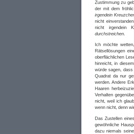
Zustimmung zu gebe
der mit dem fröhl
irgendein Kreuzchen
nicht einverstande
nicht irgendein
durchstreichen
.
Ich möchte wetten,
Rätsellösungen ein
oberflächlichen Les
hinreicht, in dies
würde sagen, dass 
Quadrat da nur ge
werden. Andere Erk
Haaren herbeizuz
Verhalten gegenüber
nicht, weil ich gl
wenn nicht, denn wi
Das Zustellen eine
gewöhnliche Hauspo
dazu niemals sein