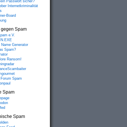
mein Passwort sicher?
ber Internetkriminalität
s
aner-Board
bung
s gegen Spam
spam e.V.
IN.EXE
 Name Generator
das Spam?
nator
ore Ransom!
hingradar
nceScambaiter
mgourmet
 Forum Spam
fonpaul
e Spam
epage
odon
lfed
nische Spam
lden