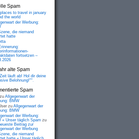
elle Spam
places to travel in january
nd the world
egenwart der Werbung:
W
Szene, die niemand
tet hatte
etta
Erinnerung:
erinformationen-
aktdaten fortsetzen –
8.2026
ahr alte Spam
Zeit läuft ab! Hol dir deine
usive Belohnung!"".
entierte Spam
zu
Allgegenwart der
bung: BMW
User
zu
Allgegenwart der
bung: BMW
egenwart der Werbung:
« Unser täglich Spam
zu
neueste Beitrag zur
egenwart der Werbung
Szene, die niemand
tet hatte « Unser täglich