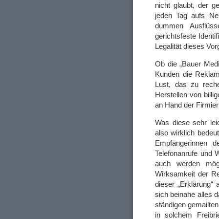
nicht glaubt, der 
jeden Tag aufs Ne
dummen Ausflüss
gerichtsfeste Identi
Legalität dieses Vo
Ob die „Bauer Media
Kunden die Reklame
Lust, das zu reche
Herstellen von billi
an Hand der Firmieru
Was diese sehr lei
also wirklich bedeut
Empfängerinnen de
Telefonanrufe und W
auch werden möge
Wirksamkeit der R
dieser „Erklärung“ 
sich beinahe alles 
ständigen gemailten
in solchem Freibr