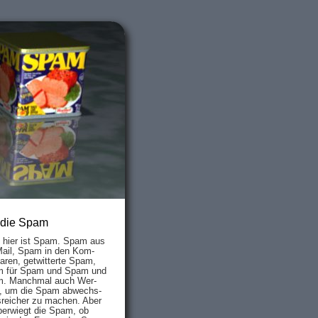
 die Spam
s hier ist Spam. Spam aus
Mail, Spam in den Kom­
aren, ge­twit­ter­te Spam,
 für Spam und Spam und
. Manch­mal auch Wer­
, um die Spam ab­wechs­
­reich­er zu mach­en. Aber
ber­wiegt die Spam, ob