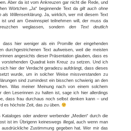
n. Aber da ist vom Ankreuzen gar nicht die Rede, und
ichen Wörtchen „Ja“ beginnende Text da
gilt auch ohne
 als Willenserklärung
. Ja, wirklich, wer mit diesem Text
n ist und am Gewinnspiel teilnehmen will, der muss da
 Kreuzchen weglassen, sondern
den Text deutlich
 dass hier weniger als ein Promille der eingehenden
en durchgestrichenen Text aufweisen, weil die meisten
erinnen angesichts dieser Präsentation glauben, dass es
em vorstehenden Quadrat kein Kreuz zu setzen.
Und ich
sich hier der Verdacht geradezu aufdrängt, dass dieses
setzt wurde, um in solcher Weise missverstanden zu
lärungen sind zumindest ein bisschen schwierig an den
iehen. Was meiner Meinung nach von einem solchem
 den Leserinnen zu halten ist, sage ich hier allerdings
aube, dass frau durchaus noch selbst denken kann – und
rd es höchste Zeit, das zu üben.
s Kataloges oder anderer werbender „Medien“ durch die
st ist im Übrigenn keineswegs illegal, auch wenn man
e ausdrückliche Zustimmung gegeben hat. Wer mir das