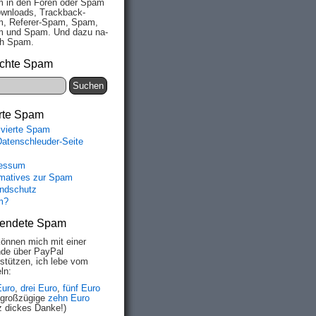
 in den Fo­ren oder Spam
wn­loads, Track­back-
, Re­fe­rer-Spam, Spam,
 und Spam. Und da­zu na­
ich Spam.
chte Spam
rte Spam
ivierte Spam
Datenschleuder-Seite
essum
rmatives zur Spam
ndschutz
m?
endete Spam
können mich mit einer
de über PayPal
rstützen, ich lebe vom
ln:
Euro
,
drei Euro
,
fünf Euro
 großzügige
zehn Euro
z dickes Danke!)