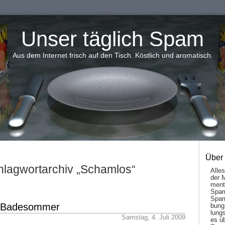
Unser täglich Spam
Aus dem Internet frisch auf den Tisch. Köstlich und aromatisch.
Über
hlagwortarchiv „Schamlos“
Alle
der 
men­t
Spam
Spam
s Badesommer
bung
lungs
Samstag, 4. Juli 2009
es ü