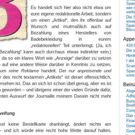
Spa
Es handelt sich hier also nicht etwa um
wer n
verli
eure eigene redaktionelle Arbeit, sondern
Die 
um einen „Artikel“, den ihr offenbar auf
erwar
Spa
Wunsch und mutmaßlich auch auf
Bitc
Bezahlung eines Herstellers von
Badebekleidung in eurem
Appet
„redaktionellen“ Teil unterbringt. (Ja, ich
419.
Die 
„Bezahlung“ kann auch durchaus etwas indirekter sein.)
Hirn
e da so ein klares Wort wie „Anzeige“ darüber zu setzen
I did
n auf eine andere Weise darüber in Kenntnis zu setzen,
Scam
r um
reine Reklame
handelt. Der
nur anpreisende und
Spam
sons
r
des recht textarmen „Artikels“ ist derart offensichtlich,
rsehen ist. Das an sich ist schon übel genug, aber es ist
Bein
h geworden – und übrigens einer der vielen Gründe dafür,
Abge
ten Auswurf der Journaille meinem Dasein nicht mehr
AdN
Bund
Brie
Comp
weifung
Das 
Fina
l keine Bestellkarte dranhängt, ändert nichts am
Gewi
 und ich würde eine recht hohe Wette darauf halten,
Gnob