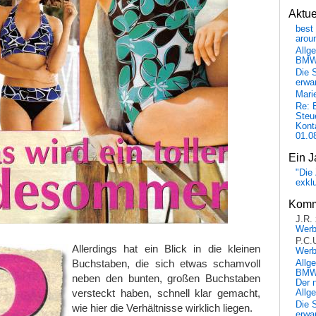
Aktu
best 
arou
Allg
BM
Die 
erwar
Mari
Re: 
Steu
Kont
01.0
Ein J
"Die 
exkl
Komm
J.R.
Wer
P.C.
Allerdings hat ein Blick in die kleinen
Wer
Buchstaben, die sich etwas schamvoll
Allg
BMW 
neben den bunten, großen Buchstaben
Der 
versteckt haben, schnell klar gemacht,
Allg
Die 
wie hier die Verhältnisse wirklich liegen.
erwar