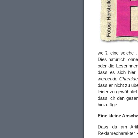
weiß, eine solche 
Dies natürlich, ohn
oder die Leserinne
dass es sich hie
werbende Charakte
dass er nicht zu übe
leider zu gewöhnlic
dass ich den gesam
hinzufüge.
Eine kleine Absch
Dass da am Artike
Reklamecharakter –