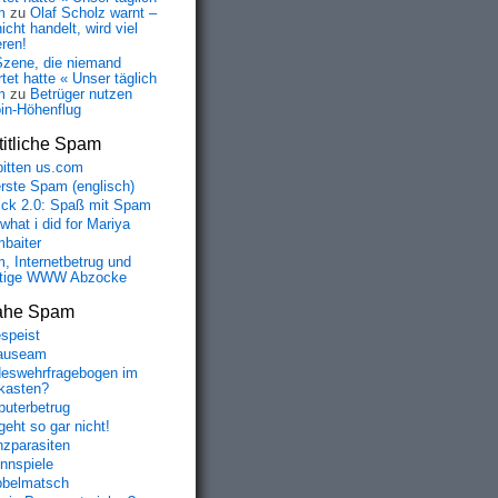
m
zu
Olaf Scholz warnt –
icht handelt, wird viel
eren!
Szene, die niemand
tet hatte « Unser täglich
m
zu
Betrüger nutzen
oin-Höhenflug
itliche Spam
bitten us.com
erste Spam (englisch)
fick 2.0: Spaß mit Spam
 what i did for Mariya
baiter
, Internetbetrug und
tige WWW Abzocke
ahe Spam
speist
auseam
eswehrfragebogen im
fkasten?
uterbetrug
geht so gar nicht!
nzparasiten
nnspiele
belmatsch