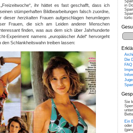
Spam
Freizeitwoche“, ihr hättet es fast geschafft, dass ich
in Do
Spam
t seinen stümperhaften Bildbearbeitungen falsch zuordne,
Spam
er dieser
herzkalten
Frauen aufgeschlagen herumliegen
tür­l
eser Frauen, die sich am Leiden anderer Menschen
Gesu
 interessant finden, was aus dem sich über Jahrhunderte
cht-Experiment namens „europäischer Adel“ hervorgeht
n den Schlankheitswahn treiben lassen:
Erklä
Arch
Die 
FAQ
Impr
Info
Juge
Spa
Gesp
Sie 
Spen
unte
Bette
Ein 
oder
(gan