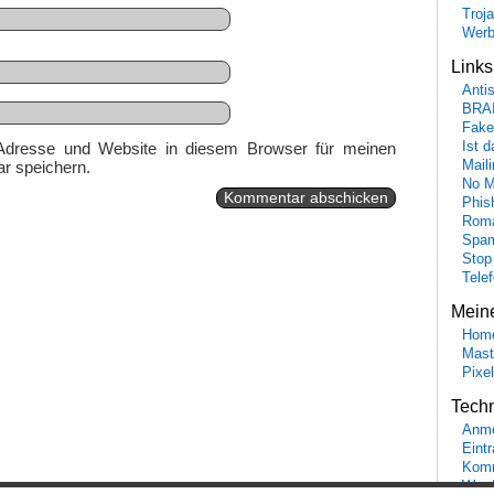
Troj
Wer
Link
Anti
BRA
Fake
Adresse und Website in diesem Browser für meinen
Ist 
r speichern.
Maili
No M
Phis
Roma
Spa
Stop
Tele
Mein
Hom
Mast
Pixe
Tech
Anme
Eint
Komm
Word