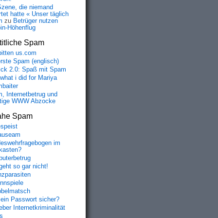
Szene, die niemand
tet hatte « Unser täglich
m
zu
Betrüger nutzen
oin-Höhenflug
itliche Spam
bitten us.com
erste Spam (englisch)
fick 2.0: Spaß mit Spam
 what i did for Mariya
baiter
, Internetbetrug und
tige WWW Abzocke
ahe Spam
speist
auseam
eswehrfragebogen im
fkasten?
uterbetrug
geht so gar nicht!
nzparasiten
nnspiele
belmatsch
mein Passwort sicher?
ber Internetkriminalität
s