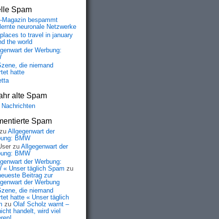
elle Spam
-Magazin bespammt
lernte neuronale Netzwerke
places to travel in january
nd the world
egenwart der Werbung:
W
Szene, die niemand
tet hatte
etta
ahr alte Spam
 Nachrichten
entierte Spam
zu
Allgegenwart der
bung: BMW
User
zu
Allgegenwart der
bung: BMW
egenwart der Werbung:
« Unser täglich Spam
zu
neueste Beitrag zur
egenwart der Werbung
Szene, die niemand
tet hatte « Unser täglich
m
zu
Olaf Scholz warnt –
icht handelt, wird viel
eren!