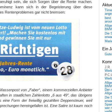
beruhigt sein, die sich Sorgen über die Rente machen.
Aktu
ominenz kann sich in der Begeisterung über diese
Time
des Rentenproblemes gar nicht bremsen:
ange
best 
arou
Allg
BM
Die 
erwar
Mari
Ein J
Gute
Komm
J.R.
Wer
P.C.
Wer
Allg
BMW 
Massenpost von „Faber“, einem kommerziellen Anbieter
Der 
Allg
ten in staatlichen Zahlenlotto „6 aus 49″, das übrigens
Die 
als eine Form der freiwillig gezahlten Deppensteuer, weil
erwar
Spa
rechungen hereingefallen ist. Eine Satire ist kaum noch
wer n
verli