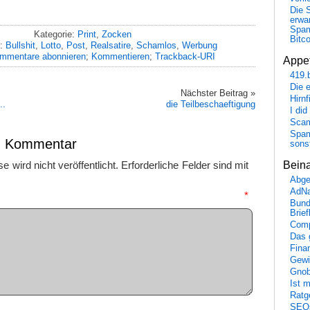
Die 
erwar
Spa
Kategorie:
Print
,
Zocken
Bitc
r:
Bullshit
,
Lotto
,
Post
,
Realsatire
,
Schamlos
,
Werbung
mmentare abonnieren
;
Kommentieren
;
Trackback-URI
Appet
419.
Die 
Nächster Beitrag »
Hirn
..
die Teilbeschaeftigung
I did
Scam
Spam
en Kommentar
sons
 wird nicht veröffentlicht.
Erforderliche Felder sind mit
Bein
Abge
AdN
mmentar
*
Bund
Brie
Comp
Das 
Fina
Gewi
Gnob
Ist 
Ratge
SEO