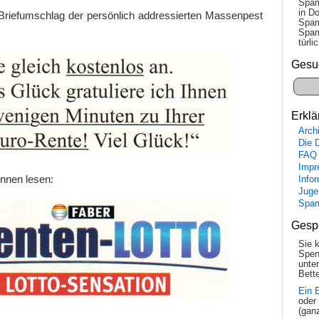
Spam
in Do
Briefumschlag der persönlich addressierten Massenpest
Spam
Spam
tür­l
Gesu
Erklä
Arch
Die 
FAQ
Impr
nnen lesen:
Info
Juge
Spa
Gesp
Sie 
Spen
unte
Bette
Ein 
oder
(gan