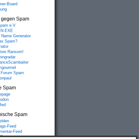
aner-Board
bung
s gegen Spam
spam e.V.
IN.EXE
 Name Generator
das Spam?
nator
ore Ransom!
hingradar
nceScambaiter
mgourmet
 Forum Spam
fonpaul
e Spam
epage
odon
lfed
nische Spam
lden
rags-Feed
entar-Feed
Press.org