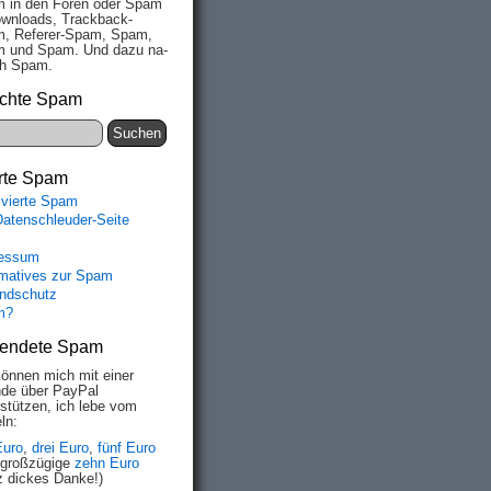
 in den Fo­ren oder Spam
wn­loads, Track­back-
, Re­fe­rer-Spam, Spam,
 und Spam. Und da­zu na­
ich Spam.
chte Spam
rte Spam
ivierte Spam
Datenschleuder-Seite
essum
rmatives zur Spam
ndschutz
m?
endete Spam
können mich mit einer
de über PayPal
rstützen, ich lebe vom
ln:
Euro
,
drei Euro
,
fünf Euro
 großzügige
zehn Euro
z dickes Danke!)