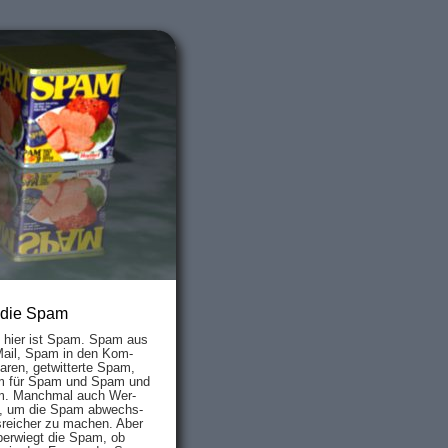
 die Spam
s hier ist Spam. Spam aus
Mail, Spam in den Kom­
aren, ge­twit­ter­te Spam,
 für Spam und Spam und
. Manch­mal auch Wer­
, um die Spam ab­wechs­
­reich­er zu mach­en. Aber
ber­wiegt die Spam, ob