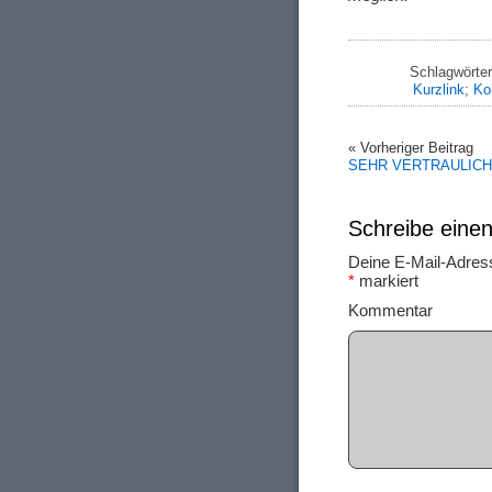
Schlagwörte
Kurzlink
;
Ko
« Vorheriger Beitrag
SEHR VERTRAULICH
Schreibe ein
Deine E-Mail-Adresse
*
markiert
Ko