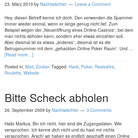
23. März 2010
by
Nachtwächter
Leave a Comment
Hey, diesen Betreff kenne ich doch. Den verwenden die Spammer
immer wieder einmal, wenn er lange genug nicht lief. Zum
Beispiel wegen der „Neueröffnung eines Online-Casinos“, bei dem
man nichts abholen kann, sondern eher etwas einzahlen soll.
Aber diesmal ist es etwas „anderes“, diesmal ist es die
Betrugsnummer mit dem „gehackten Online Poker Raum“. Und …
[Read more…]
Posted in:
Mail
,
Zocken
Tagged:
Hack
,
Poker
,
Realsatire
,
Roulette
,
Website
Bitte Scheck abholen
26. September 2009
by
Nachtwächter
3 Comments
Hallo Markus, Bin ich nicht. hier sind die Zugangsdaten. Wie
versprochen. Ich kenne dich nicht und du hast mir nichts
versprochen, Arsch! wir haben es endlich geschafft einen Online