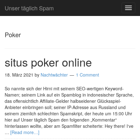
Unser täglich Spam
TOG
NAVI
Poker
situs poker online
18. März 2021
by
Nachtwächter
1 Comment
So nannte sich der Hirni mit seinem SEO-wertigen Keyword-
Namen; seinem Link auf ein Spamblog in indonesischer Sprache,
das offensichtlich Affiliate-Gelder halbseidener Glücksspiel-
Anbieter einbringen soll; seiner IP-Adresse aus Russland und
seinem ziemlich schlechten Spamskript, der heute um 15:00 Uhr
hier auf Unser täglich Spam den folgenden „Kommentar“
hinterlassen wollte, aber am Spamfilter scheiterte: Hey there! I‘ve
…
[Read more…]