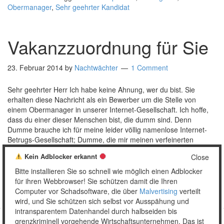
Obermanager
,
Sehr geehrter Kandidat
Vakanzzuordnung für Sie
23. Februar 2014
by
Nachtwächter
1 Comment
Sehr geehrter Herr Ich habe keine Ahnung, wer du bist. Sie
erhalten diese Nachricht als ein Bewerber um die Stelle von
einem Obermanager in unserer Internet-Gesellschaft. Ich hoffe,
dass du einer dieser Menschen bist, die dumm sind. Denn
Dumme brauche ich für meine leider völlig namenlose Internet-
Betrugs-Gesellschaft; Dumme, die mir meinen verfeinerten
Lebensstil finanzieren. Zehn …
[Read more…]
Kein Adblocker erkannt
Close
Posted in:
Mail
Tagged:
Jobangebot
,
Obermanager
,
Sehr
Bitte installieren Sie so schnell wie möglich einen Adblocker
geehrter Herr
für ihren Webbrowser! Sie schützen damit die Ihren
Computer vor Schadsoftware, die über
Malvertising
verteilt
wird, und Sie schützen sich selbst vor Ausspähung und
intransparentem Datenhandel durch halbseiden bis
grenzkriminell vorgehende Wirtschaftsunternehmen. Das ist