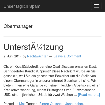
Unser täglich Spam
TOG
NAVI
Obermanager
UnterstÃ¼tzung
2. Juni 2014
by
Nachtwächter
Leave a Comment
Oh, ein Qualitätsbetreff, der eine Qualitätsspam erwarten lässt.
Sehr geehrter Kandidat. *prust!* Diese Nachricht wurde an Sie
geschickt, weil Sie ein geschätzter Bewerber um die Stelle von
einem Obermanager in unserer Internet-Gesellschaft sind. Wir
bieten Ihnen eine Garantie von einem flexiblen Arbeitsplan, einer
Krankenversicherung, einem Bruttogehalt von Fünfzigtausend
USD, einem jährlichen Urlaub für zwei Wochen …
[Read more…]
Posted in:
Mail
Tagged:
Binäre Optionen
,
Jobangebot
,