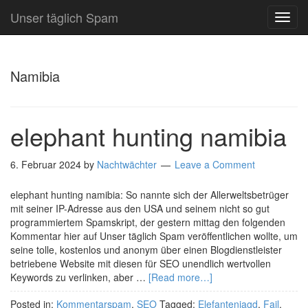
Unser täglich Spam
TOG
NAVI
Namibia
elephant hunting namibia
6. Februar 2024
by
Nachtwächter
Leave a Comment
elephant hunting namibia: So nannte sich der Allerweltsbetrüger
mit seiner IP-Adresse aus den USA und seinem nicht so gut
programmiertem Spamskript, der gestern mittag den folgenden
Kommentar hier auf Unser täglich Spam veröffentlichen wollte, um
seine tolle, kostenlos und anonym über einen Blogdienstleister
betriebene Website mit diesen für SEO unendlich wertvollen
Keywords zu verlinken, aber …
[Read more…]
Posted in:
Kommentarspam
,
SEO
Tagged:
Elefantenjagd
,
Fail
,