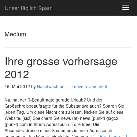
Unser täglich Spam
TOG
NAVI
Medium
Ihre grosse vorhersage
2012
16. Mai 2012
by
Nachtwächter
Leave a Comment
Na, hat der ß-Beauftragte gerade Urlaub? Und der
Großschreibbeauftragte für die Substantive auch? Sparen Sie
jeden Tag. Um diese Nachricht zu lesen, klicken Sie auf diese
Website. [sic!] Speichern Sie news (at) news (punkt) gagc2
(punkt) com in Ihrem Adressbuch. Tolle Idee! Die
Absenderadresse eines Spammers in mein Adressbuch
aufnehmen. Ich könnte mir nichts Dümmeres …
[Read more…]