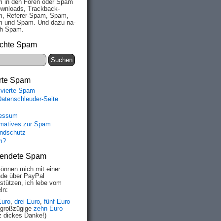
 in den Fo­ren oder Spam
wn­loads, Track­back-
, Re­fe­rer-Spam, Spam,
 und Spam. Und da­zu na­
ich Spam.
chte Spam
rte Spam
ivierte Spam
Datenschleuder-Seite
essum
rmatives zur Spam
ndschutz
m?
endete Spam
können mich mit einer
de über PayPal
rstützen, ich lebe vom
ln:
Euro
,
drei Euro
,
fünf Euro
 großzügige
zehn Euro
z dickes Danke!)