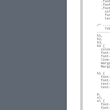
        .foot
        .foot
        .foot
          col
          fon
          tex
      /* ---
          TYP
      ------
      h1,

      h2,

      h3,

      h4 {

        color
        font-
        font-
        line-
        margi
        Margi
      h1 {

        font-
        font-
        text-
        text
      p,

      ul,

      ol {

        font-
        font-