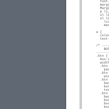
        font-
        margi
        Margi
        p li,
        ul li
        ol li
          li
          mar
      a {

        color
        text
      /* ---
          BUT
      ------
      .btn {

        box-s
        width
        .btn 
          pad
        .btn 
          wid
        .btn 
          ba
          bor
          tex
        .btn 
          ba
          bo
          bor
          box