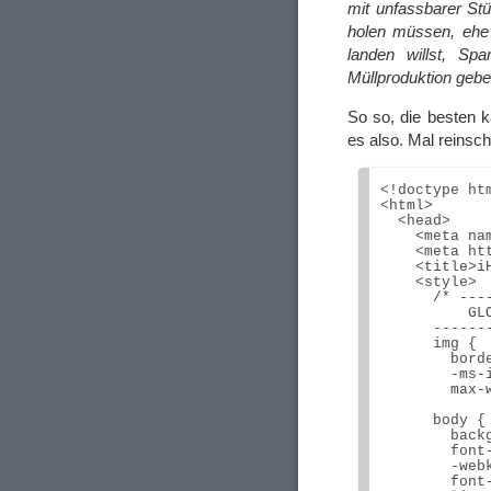
mit unfassbarer Stü
holen müssen, ehe
landen willst, S
Müllproduktion ge
So so, die besten k
es also. Mal reinsc
<!doctype htm
<html>

  <head>

    <meta na
    <meta ht
    <title>iH
    <style>

      /* ---
          GLO
      ------
      img {

        borde
        -ms-
        max-w
      body {

        back
        font-
        -web
        font-