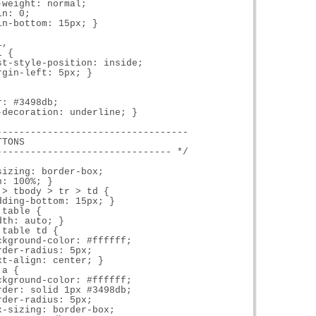
weight: normal;

n: 0;

n-bottom: 15px; }



,

 {

st-style-position: inside;

gin-left: 5px; }

: #3498db;

-decoration: underline; }

----------------------------------

TONS

------------------------------- */

izing: border-box;

: 100%; }

> tbody > tr > td {

ding-bottom: 15px; }

table {

th: auto; }

table td {

ckground-color: #ffffff;

der-radius: 5px;

t-align: center; }

a {

ckground-color: #ffffff;

rder: solid 1px #3498db;

der-radius: 5px;

-sizing: border-box;
