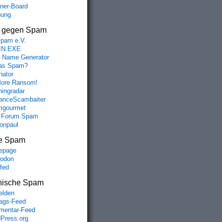
aner-Board
bung
s gegen Spam
spam e.V.
IN.EXE
 Name Generator
das Spam?
nator
ore Ransom!
hingradar
nceScambaiter
mgourmet
 Forum Spam
fonpaul
e Spam
epage
odon
lfed
omatically stretch to that width, but will also shrink d
nische Spam
lden
rags-Feed
entar-Feed
Press.org