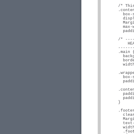
      /* Thi
      .conten
        box-s
        displ
        Margi
        max-w
        paddi
      /* ---
          HEA
      ------
      .main {
        backg
        borde
        width
      .wrappe
        box-s
        paddi
      .conten
        paddi
        paddi
      }

      .footer
        clear
        Margi
        text-
        width
        .foot