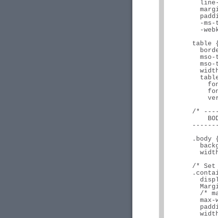
        line-
        margi
        paddi
        -ms-
        -web
      table {
        bord
        mso-t
        mso-t
        width
        table
          fo
          fon
          ver
      /* ---
          BOD
      ------
      .body {
        back
        width
      /* Set
      .contai
        displ
        Marg
        /* ma
        max-w
        paddi
        width