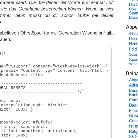
mperei paart. Die, bei denen die Worte erst einmal Luft
Die 
 sie das Gesehene beschreiben können. Wenn du hier
erwar
Spa
pammer, denn musst du dir schon Mühe bei deiner
Bitc
ben…
Appet
abellosen Ohrstöpsel für die Generation Wischofon¹ gibt
419.
hauen:
Die 
Hirn
I did
l>

Scam
Spam
sons
me="viewport" content="width=device-width" />

tp-equiv="Content-Type" content="text/html; charset=UTF-8
Bein
eadphones</title>

Abge
----------------------------------

AdN
BAL RESETS

Bund
------------------------------- */

Brie
Comp
r: none;

interpolation-mode: bicubic;

Das 
idth: 100%; }

Fina
Gewi
Gnob
ground-color: #f6f6f6;

Ist 
family: sans-serif;

kit-font-smoothing: antialiased;

Ratge
size: 14px;

SEO