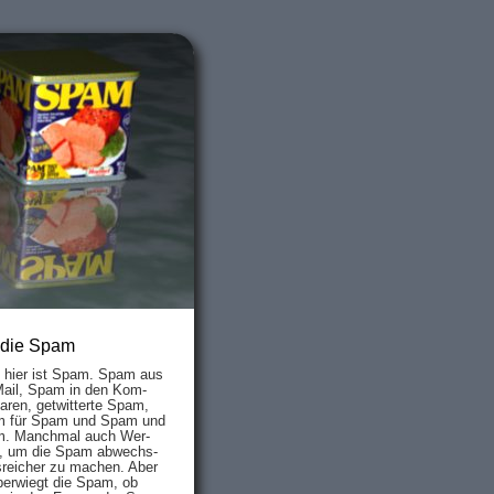
 die Spam
s hier ist Spam. Spam aus
Mail, Spam in den Kom­
aren, ge­twit­ter­te Spam,
 für Spam und Spam und
. Manch­mal auch Wer­
, um die Spam ab­wechs­
­reich­er zu mach­en. Aber
ber­wiegt die Spam, ob