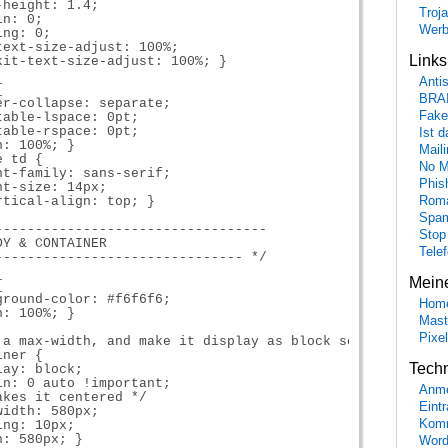
height: 1.4;

Troj
n: 0;

Wer
ng: 0;

text-size-adjust: 100%;

Link
kit-text-size-adjust: 100%; }

Anti


BRA
er-collapse: separate;

Fake
able-lspace: 0pt;

able-rspace: 0pt;

Ist 
: 100%; }

Maili
 td {

No M
nt-family: sans-serif;

Phis
t-size: 14px;

tical-align: top; }

Roma
Spa
----------------------------------

Stop
Y & CONTAINER

Tele
------------------------------- */

Mein


ground-color: #f6f6f6;

Hom
: 100%; }

Mast
Pixe
 a max-width, and make it display as block so it will aut
ner {

Tech
ay: block;

in: 0 auto !important;

Anme
kes it centered */

Eint
idth: 580px;

Komm
ng: 10px;

: 580px; }

Word