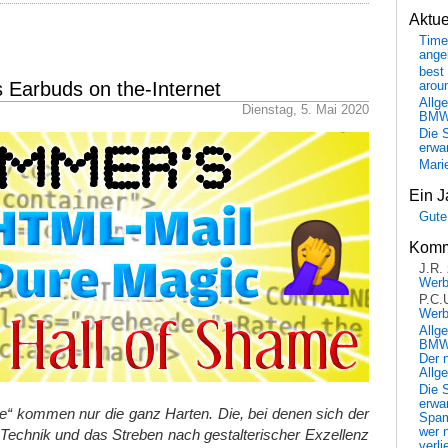
Aktu
Time
ange
best 
 Earbuds on the-Internet
arou
Allg
Dienstag, 5. Mai 2020
BM
Die 
erwar
Mari
Ein J
Gute
Komm
J.R.
Wer
P.C.
Wer
Allg
BMW 
Der 
Allg
Die 
erwar
me“ kommen nur die ganz Harten. Die, bei denen sich der
Spa
wer n
Technik und das Streben nach gestalterischer Exzellenz
verli