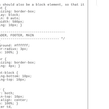
s should also be a block element, so that it will fill 10
t {

izing: border-box;

ay: block;

n: 0 auto;

idth: 580px;

ng: 10px; }

----------------------------------

DER, FOOTER, MAIN

------------------------------- */



round: #ffffff;

r-radius: 3px;

: 100%; }

r {

izing: border-box;

ng: 4px; }

t-block {

ng-bottom: 10px;

ng-top: 10px;

 {

: both;

n-top: 10px;

align: center;

: 100%; }

er td,
