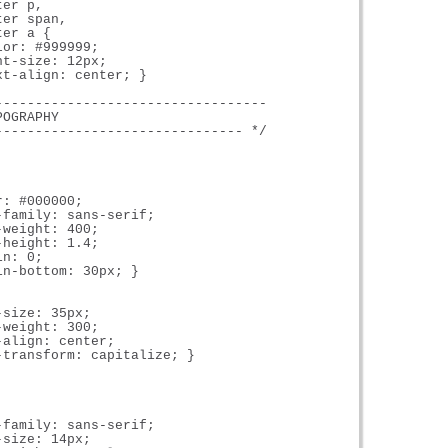
er p,

er span,

er a {

or: #999999;

t-size: 12px;

t-align: center; }

----------------------------------

OGRAPHY

------------------------------- */

: #000000;

family: sans-serif;

weight: 400;

height: 1.4;

n: 0;

n-bottom: 30px; }

size: 35px;

weight: 300;

align: center;

-transform: capitalize; }

family: sans-serif;

size: 14px;
