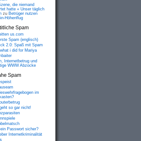
Szene, die niemand
tet hatte « Unser täglich
m
zu
Betrüger nutzen
oin-Höhenflug
itliche Spam
bitten us.com
erste Spam (englisch)
fick 2.0: Spaß mit Spam
 what i did for Mariya
baiter
, Internetbetrug und
tige WWW Abzocke
" />

ahe Spam
speist
auseam
eswehrfragebogen im
fkasten?
uterbetrug
geht so gar nicht!
nzparasiten
nnspiele
belmatsch
mein Passwort sicher?
ber Internetkriminalität
s