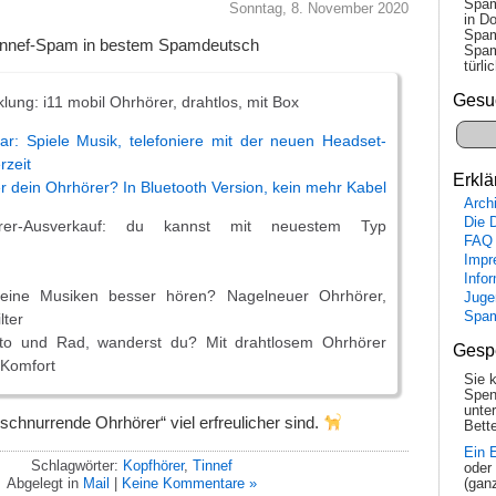
Spam
Sonntag, 8. November 2020
in Do
Spam
Tinnef-Spam in bestem Spamdeutsch
Spam
tür­l
Gesu
lung: i11 mobil Ohrhörer, drahtlos, mit Box
ar: Spiele Musik, telefoniere mit der neuen Headset-
rzeit
Erklä
r dein Ohrhörer? In Bluetooth Version, kein mehr Kabel
Arch
Die 
rer-Ausverkauf: du kannst mit neuestem Typ
FAQ
Impr
Info
eine Musiken besser hören? Nagelneuer Ohrhörer,
Juge
Spa
lter
uto und Rad, wanderst du? Mit drahtlosem Ohrhörer
Gesp
 Komfort
Sie 
Spen
unte
„schnurrende Ohrhörer“ viel erfreulicher sind.
Bette
Ein 
Schlagwörter:
Kopfhörer
,
Tinnef
oder
Abgelegt in
Mail
|
Keine Kommentare »
(gan