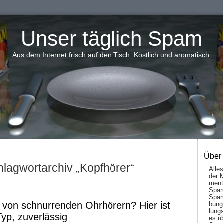
Unser täglich Spam
Aus dem Internet frisch auf den Tisch. Köstlich und aromatisch.
Über
hlagwortarchiv „Kopfhörer“
Alle
der 
men­t
Spam
Spam
 von schnurrenden Ohrhörern? Hier ist
bung
lungs
Typ, zuverlässig
es ü