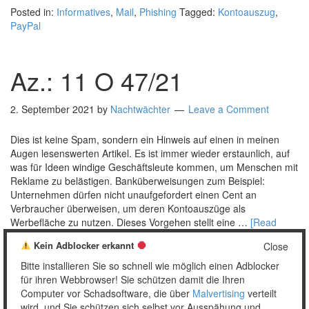
Posted in:
Informatives
,
Mail
,
Phishing
Tagged:
Kontoauszug
,
PayPal
Az.: 11 O 47/21
2. September 2021
by
Nachtwächter
Leave a Comment
Dies ist keine Spam, sondern ein Hinweis auf einen in meinen
Augen lesenswerten Artikel. Es ist immer wieder erstaunlich, auf
was für Ideen windige Geschäftsleute kommen, um Menschen mit
Reklame zu belästigen. Banküberweisungen zum Beispiel:
Unternehmen dürfen nicht unaufgefordert einen Cent an
Verbraucher überweisen, um deren Kontoauszüge als
Werbefläche zu nutzen. Dieses Vorgehen stellt eine …
[Read
more…]
Kein Adblocker erkannt
Close
Posted in:
Sonstiges
Tagged:
Banküberweisung
,
Kontoauszug
,
Bitte installieren Sie so schnell wie möglich einen Adblocker
LG Wiesbaden
,
Urteil
für ihren Webbrowser! Sie schützen damit die Ihren
Computer vor Schadsoftware, die über
Malvertising
verteilt
wird, und Sie schützen sich selbst vor Ausspähung und