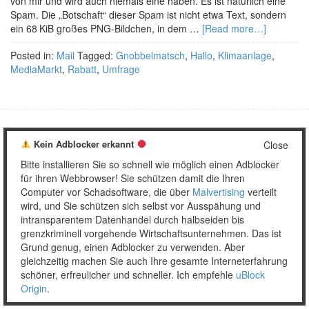
von mir und wird auch niemals eine haben. Es ist natürlich eine
Spam. Die „Botschaft“ dieser Spam ist nicht etwa Text, sondern
ein 68 KiB großes PNG-Bildchen, in dem …
[Read more…]
Posted in:
Mail
Tagged:
Gnobbelmatsch
,
Hallo
,
Klimaanlage
,
MediaMarkt
,
Rabatt
,
Umfrage
Kein Adblocker erkannt
Copyright © 2026 Unser täglich Spam.
Close
Mobile
WordPress Theme by themehall.com
Bitte installieren Sie so schnell wie möglich einen Adblocker
für ihren Webbrowser! Sie schützen damit die Ihren
Computer vor Schadsoftware, die über
Malvertising
verteilt
wird, und Sie schützen sich selbst vor Ausspähung und
intransparentem Datenhandel durch halbseiden bis
grenzkriminell vorgehende Wirtschaftsunternehmen. Das ist
Grund genug, einen Adblocker zu verwenden. Aber
gleichzeitig machen Sie auch Ihre gesamte Interneterfahrung
schöner, erfreulicher und schneller. Ich empfehle
uBlock
Origin
.