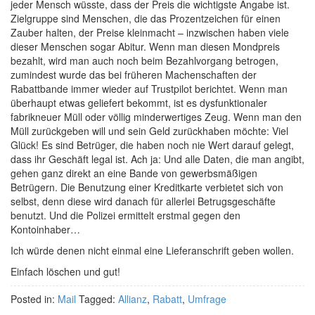
jeder Mensch wüsste, dass der Preis die wichtigste Angabe ist.
Zielgruppe sind Menschen, die das Prozentzeichen für einen
Zauber halten, der Preise kleinmacht – inzwischen haben viele
dieser Menschen sogar Abitur. Wenn man diesen Mondpreis
bezahlt, wird man auch noch beim Bezahlvorgang betrogen,
zumindest wurde das bei früheren Machenschaften der
Rabattbande immer wieder auf Trustpilot berichtet. Wenn man
überhaupt etwas geliefert bekommt, ist es dysfunktionaler
fabrikneuer Müll oder völlig minderwertiges Zeug. Wenn man den
Müll zurückgeben will und sein Geld zurückhaben möchte: Viel
Glück! Es sind Betrüger, die haben noch nie Wert darauf gelegt,
dass ihr Geschäft legal ist. Ach ja: Und alle Daten, die man angibt,
gehen ganz direkt an eine Bande von gewerbsmäßigen
Betrügern. Die Benutzung einer Kreditkarte verbietet sich von
selbst, denn diese wird danach für allerlei Betrugsgeschäfte
benutzt. Und die Polizei ermittelt erstmal gegen den
Kontoinhaber…
Ich würde denen nicht einmal eine Lieferanschrift geben wollen.
Einfach löschen und gut!
Posted in:
Mail
Tagged:
Allianz
,
Rabatt
,
Umfrage