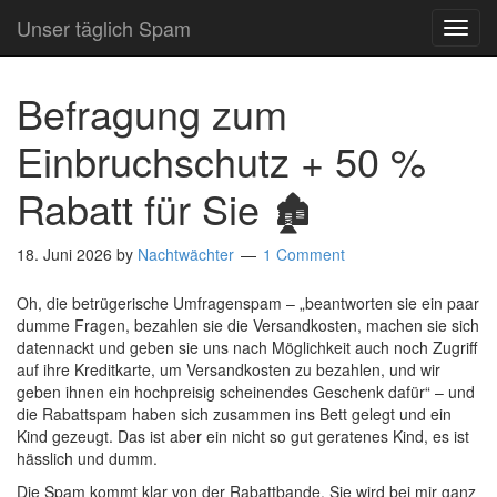
Unser täglich Spam
TOG
NAVI
Befragung zum
Einbruchschutz + 50 %
Rabatt für Sie 🏚
18. Juni 2026
by
Nachtwächter
1 Comment
Oh, die betrügerische Umfragenspam – „beantworten sie ein paar
dumme Fragen, bezahlen sie die Versandkosten, machen sie sich
datennackt und geben sie uns nach Möglichkeit auch noch Zugriff
auf ihre Kreditkarte, um Versandkosten zu bezahlen, und wir
geben ihnen ein hochpreisig scheinendes Geschenk dafür“ – und
die Rabattspam haben sich zusammen ins Bett gelegt und ein
Kind gezeugt. Das ist aber ein nicht so gut geratenes Kind, es ist
hässlich und dumm.
Die Spam kommt klar von der Rabattbande. Sie wird bei mir ganz