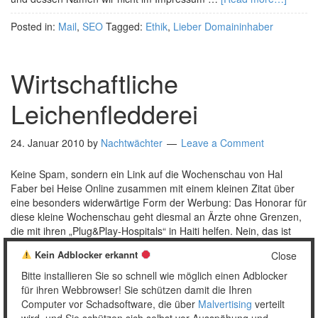
Posted in:
Mail
,
SEO
Tagged:
Ethik
,
Lieber Domaininhaber
Wirtschaftliche
Leichenfledderei
24. Januar 2010
by
Nachtwächter
Leave a Comment
Keine Spam, sondern ein Link auf die Wochenschau von Hal
Faber bei Heise Online zusammen mit einem kleinen Zitat über
eine besonders widerwärtige Form der Werbung: Das Honorar für
diese kleine Wochenschau geht diesmal an Ärzte ohne Grenzen,
die mit ihren „Plug&Play-Hospitals“ in Haiti helfen. Nein, das ist
kein Spiel. Wer die Ärzte nicht mag, …
[Read more…]
Kein Adblocker erkannt
Close
Posted in:
Allgemein
Tagged:
Ethik
,
Haiti
,
Heise
,
Katastrophe
,
Bitte installieren Sie so schnell wie möglich einen Adblocker
Kotzreiz
,
Link
für ihren Webbrowser! Sie schützen damit die Ihren
Computer vor Schadsoftware, die über
Malvertising
verteilt