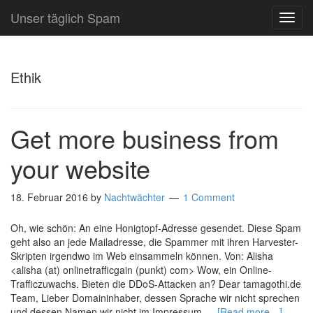
Unser täglich Spam
TOG
NAVI
Ethik
Get more business from
your website
18. Februar 2016
by
Nachtwächter
1 Comment
Oh, wie schön: An eine Honigtopf-Adresse gesendet. Diese Spam
geht also an jede Mailadresse, die Spammer mit ihren Harvester-
Skripten irgendwo im Web einsammeln können. Von: Alisha
<alisha (at) onlinetrafficgain (punkt) com> Wow, ein Online-
Trafficzuwachs. Bieten die DDoS-Attacken an? Dear tamagothi.de
Team, Lieber Domaininhaber, dessen Sprache wir nicht sprechen
und dessen Namen wir nicht im Impressum …
[Read more…]