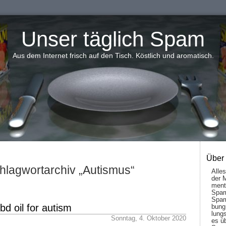
Unser täglich Spam
Aus dem Internet frisch auf den Tisch. Köstlich und aromatisch.
Über
hlagwortarchiv „Autismus“
Alle
der 
men­t
Spam
Spam
bd oil for autism
bung
lungs
Sonntag, 4. Oktober 2020
es ü