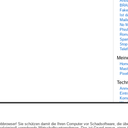
Anti
BRA
Fake
Ist 
Maili
No M
Phis
Roma
Spa
Stop
Tele
Mein
Hom
Mast
Pixe
Tech
Anme
Eint
Komm
Word
Ein genussvolles Blog von
Elias Schwerdtfeger
(
Lizenz
,
Datenschutzerklärun
 Webbrowser! Sie schützen damit die Ihren Computer vor Schadsoftware, die üb
Beiträge (RSS)
und
Kommentare (RSS)
.