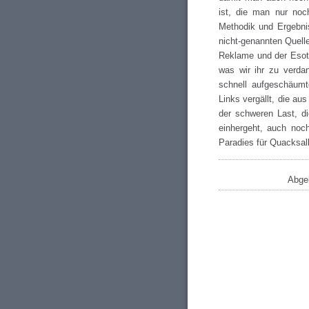
ist, die man nur noc
Methodik und Ergebni
nicht-genannten Quellen
Reklame und der Esot
was wir ihr zu verdan
schnell aufgeschäumt
Links vergällt, die a
der schweren Last, d
einhergeht, auch noch
Paradies für Quacksal
Abgel