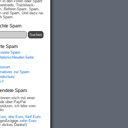
 in den Fo­ren oder Spam
wn­loads, Track­back-
, Re­fe­rer-Spam, Spam,
 und Spam. Und da­zu na­
ich Spam.
chte Spam
rte Spam
ivierte Spam
Datenschleuder-Seite
essum
rmatives zur Spam
ndschutz
m?
endete Spam
können mich mit einer
de über PayPal
rstützen, ich lebe vom
ln:
Euro
,
drei Euro
,
fünf Euro
 großzügige
zehn Euro
z dickes Danke!)