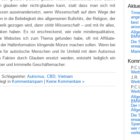
h glauben oder nicht-glauben kann, statt dass man sich mit
Aktu
ssen auseinandersetzt, wenn Wissenschaft auf dem Wege der
Time
ange
 in die Beliebigkeit des allgemeinen Bullshits, der Religion, der
best 
erik gezogen wird,
dann stirbt Wissenschaft
– und mit ihr alles,
arou
ken haben. Es ist erschreckend, wie viele minderqualitative,
Allg
BM
e Websites ich zum Thema gefunden habe, oft mit Affiliate-
Die 
us der Halbinformation klingende Münze machen sollen. Wenn bei
erwar
ie für autistische Menschen und ihr Umfeld mit dem Autismus
Mari
 Fakten durch Glauben ersetzt werden, entsteht lediglich ein
Komm
ber und kriminelle Geschäftemacher.
P.C.
Wer
Schlagwörter:
Autismus
,
CBD
,
Vietnam
J.R.
egt in
Kommentarspam
|
Keine Kommentare »
Wer
P.C.
Wer
Allg
BMW 
Der 
Allg
Die 
erwar
Spa
wer n
verli