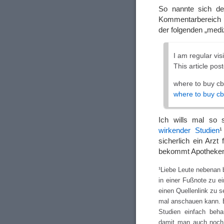
So nannte sich de
Kommentarbereich e
der folgenden „medi
I am regular vi
This article post
where to buy cbd
where to buy cbd
Ich wills mal so
wirkender Studien
¹
sicherlich ein Arzt
bekommt Apotheken-
¹Liebe Leute nebenan 
in einer Fußnote zu e
einen Quellenlink zu s
mal anschauen kann. E
Studien einfach behau
damit man auch noch 