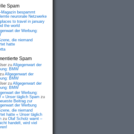
elle Spam
-Magazin bespammt
lernte neuronale Netzwerke
places to travel in january
nd the world
egenwart der Werbung:
W
Szene, die niemand
tet hatte
etta
entierte Spam
User
zu
Allgegenwart der
bung: BMW
zu
Allgegenwart der
bung: BMW
User
zu
Allgegenwart der
bung: BMW
egenwart der Werbung:
« Unser täglich Spam
zu
neueste Beitrag zur
egenwart der Werbung
Szene, die niemand
tet hatte « Unser täglich
m
zu
Olaf Scholz warnt –
icht handelt, wird viel
eren!