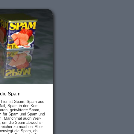
 die Spam
s hier ist Spam. Spam aus
Mail, Spam in den Kom­
aren, ge­twit­ter­te Spam,
 für Spam und Spam und
. Manch­mal auch Wer­
, um die Spam ab­wechs­
­reich­er zu mach­en. Aber
ber­wiegt die Spam, ob