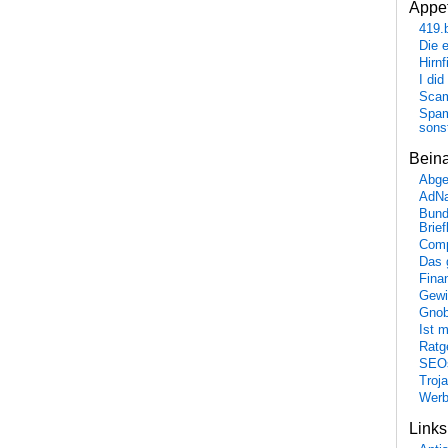
Appet
419.
Die 
Hirn
I did
Scam
Spam
sons
Bein
Abge
AdN
Bund
Brie
Comp
Das 
Fina
Gewi
Gnob
Ist 
Ratge
SEO
Troj
Wer
Link