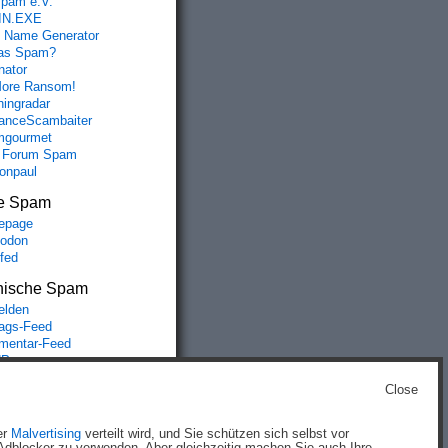
spam e.V.
IN.EXE
 Name Generator
das Spam?
nator
ore Ransom!
hingradar
nceScambaiter
mgourmet
 Forum Spam
fonpaul
e Spam
epage
odon
lfed
nische Spam
lden
rags-Feed
entar-Feed
Press.org
Close
g
)
er
Malvertising
verteilt wird, und Sie schützen sich selbst vor