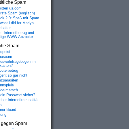
itliche Spam
bitten us.com
erste Spam (englisch)
fick 2.0: Spaß mit Spam
 what i did for Mariya
baiter
, Internetbetrug und
tige WWW Abzocke
ahe Spam
speist
auseam
eswehrfragebogen im
fkasten?
uterbetrug
geht so gar nicht!
nzparasiten
nnspiele
belmatsch
mein Passwort sicher?
ber Internetkriminalität
s
aner-Board
bung
s gegen Spam