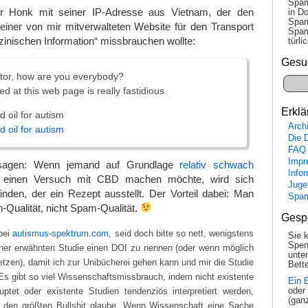
Spam
r Honk mit seiner IP-Adresse aus Vietnam, der den
in Do
Spam
iner von mir mitverwalteten Website für den Transport
Spam
zinischen Information“ missbrauchen wollte:
tür­l
Gesu
sitor, how are you everybody?
ed at this web page is really fastidious.
Erklä
 oil for autism
Arch
 oil for autism
Die 
FAQ
Impr
 sagen: Wenn jemand auf Grundlage
relativ schwach
Info
 einen Versuch mit CBD machen möchte, wird sich
Juge
 finden, der ein Rezept ausstellt. Der Vorteil dabei: Man
Spa
Qualität, nicht Spam-Qualität.
Gesp
bei
autismus-spektrum.com
, seid doch bitte so nett, wenigstens
Sie 
Spen
iner erwähnten Studie einen DOI zu nennen (oder wenn möglich
unte
etzen), damit ich zur Unibücherei gehen kann und mir die Studie
Bette
s gibt so viel Wissenschaftsmissbrauch, indem nicht existente
Ein 
oder
ptet oder existente Studien tendenziös interpretiert werden,
(gan
den größten Bullshit glaube. Wenn Wissenschaft eine Sache