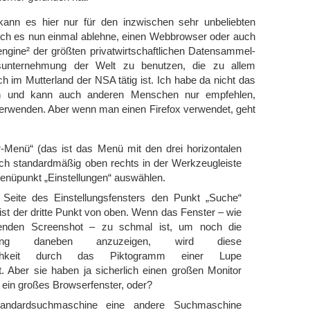
ann es hier nur für den inzwischen sehr unbeliebten
ich es nun einmal ablehne, einen Webbrowser oder auch
ngine² der größten privatwirtschaftlichen Da­ten­sam­mel-
unternehmung der Welt zu benutzen, die zu allem
 im Mutterland der NSA tätig ist. Ich habe da nicht das
en und kann auch anderen Menschen nur empfehlen,
erwenden. Aber wenn man einen Firefox verwendet, geht
Menü“ (das ist das Menü mit den drei horizontalen
sich standardmäßig oben rechts in der Werkzeugleiste
Menüpunkt „Einstellungen“ auswählen.
 Seite des Einstellungsfensters den Punkt „Suche“
st der dritte Punkt von oben. Wenn das Fenster – wie
genden Screenshot – zu schmal ist, um noch die
eibung daneben anzuzeigen, wird diese
ichkeit durch das Piktogramm einer Lupe
. Aber sie haben ja sicherlich einen großen Monitor
ein großes Browserfenster, oder?
tandardsuchmaschine eine andere Suchmaschine