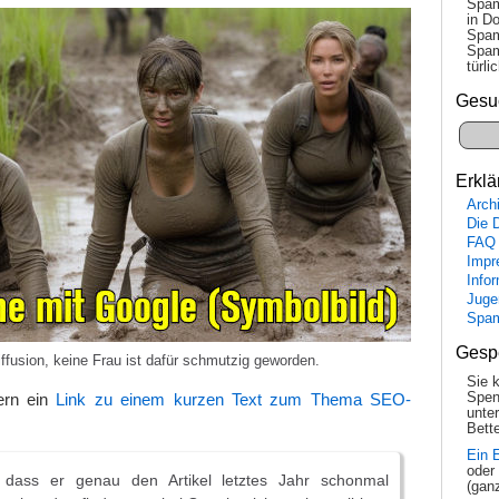
Spam
in Do
Spam
Spam
tür­l
Gesu
Erklä
Arch
Die 
FAQ
Impr
Info
Juge
Spa
Gesp
iffusion, keine Frau ist dafür schmutzig geworden.
Sie 
Spen
ern ein
Link zu einem kurzen Text zum Thema SEO-
unte
:
Bette
Ein 
oder
, dass er genau den Artikel letztes Jahr schonmal
(gan