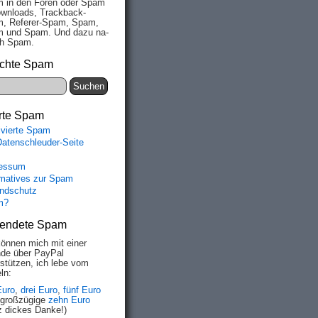
 in den Fo­ren oder Spam
wn­loads, Track­back-
, Re­fe­rer-Spam, Spam,
 und Spam. Und da­zu na­
ich Spam.
chte Spam
rte Spam
ivierte Spam
Datenschleuder-Seite
essum
rmatives zur Spam
ndschutz
m?
endete Spam
können mich mit einer
de über PayPal
rstützen, ich lebe vom
ln:
Euro
,
drei Euro
,
fünf Euro
 großzügige
zehn Euro
z dickes Danke!)