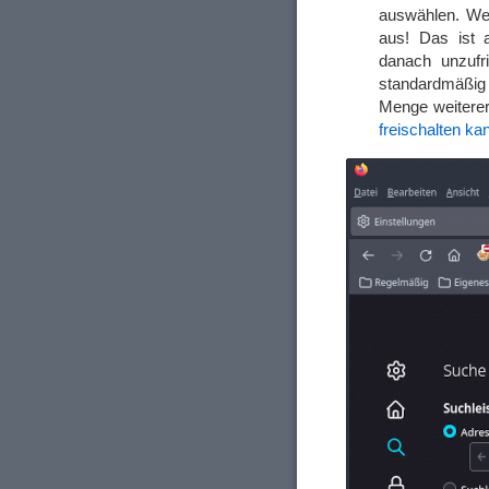
auswählen. Wel
aus! Das ist 
danach unzufr
standardmäßig 
Menge weitere
freischalten ka