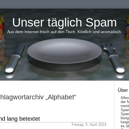
Unser täglich Spam
Aus dem Internet frisch auf den Tisch. Köstlich und aromatisch.
Über
hlagwortarchiv „Alphabet“
Alle
der 
men­t
Spam
Spam
nd lang betextet
bung
lungs
Freitag, 5. April 2024
es ü