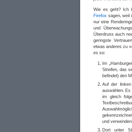
Wie es geht? Ich k
Firefox
sagen, weil 
nur eine Renderinge
und Überwachungs
Überdruss auch noch
geringste Vertrau
etwas anderes zu v
es so:
Im „Hamburger-
Streifen, das 
befindet) den 
Auf der linken
auswählen. Es i
im gleich fol
Textbeschr
Auswahlmögl
gekennzeichnet
und verwenden 
Dort unter S