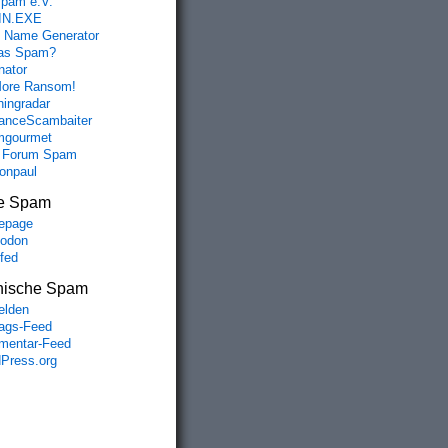
spam e.V.
IN.EXE
 Name Generator
das Spam?
nator
ore Ransom!
hingradar
nceScambaiter
mgourmet
 Forum Spam
fonpaul
e Spam
epage
odon
lfed
nische Spam
lden
rags-Feed
entar-Feed
Press.org