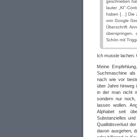
geschrieben hat
lauter „KI“-Co
haben […] Die zw
von Google Gemi
Überschrift. An
überspringen, 
Schön mit Trigge
Ich musste lachen. O
Meine Empfehlung,
Suchmaschine als 
nach wie vor best
über Jahre hinweg 
in der man nicht 
sondern nur noch
lassen wollen. An
Alphabet seit üb
Substanzielles un
Qualitätsverlust d
davon ausgehen, da