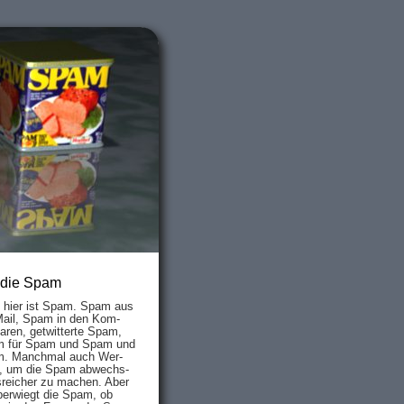
 die Spam
s hier ist Spam. Spam aus
Mail, Spam in den Kom­
aren, ge­twit­ter­te Spam,
 für Spam und Spam und
. Manch­mal auch Wer­
, um die Spam ab­wechs­
­reich­er zu mach­en. Aber
ber­wiegt die Spam, ob