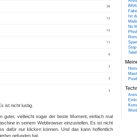
Anti
BRA
Fake
Ist 
Maili
No M
Phis
Roma
Spa
Stop
Tele
Mein
Hom
Mast
Pixe
Tech
Anme
Eint
 ist nicht lustig.
Komm
Word
ein guter, vielleicht sogar der beste Moment, einfach mal
schine in seinem Webbrowser einzustellen. Es ist nicht
s dafür nur klicken können. Und das kann hoffentlich
ierher gefunden hat.