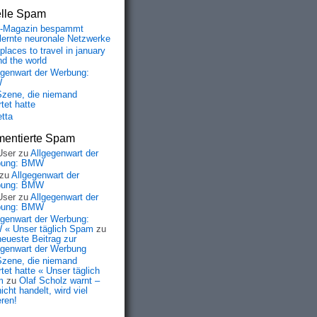
elle Spam
-Magazin bespammt
lernte neuronale Netzwerke
places to travel in january
nd the world
egenwart der Werbung:
W
Szene, die niemand
tet hatte
etta
entierte Spam
User
zu
Allgegenwart der
bung: BMW
zu
Allgegenwart der
bung: BMW
User
zu
Allgegenwart der
bung: BMW
egenwart der Werbung:
« Unser täglich Spam
zu
neueste Beitrag zur
egenwart der Werbung
Szene, die niemand
tet hatte « Unser täglich
m
zu
Olaf Scholz warnt –
icht handelt, wird viel
eren!