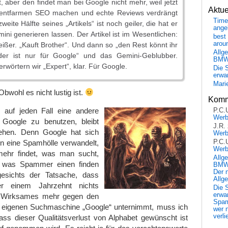
, aber den findet man bei Google nicht mehr, weil jetzt
Aktu
ntentfarmen SEO machen und echte Reviews verdrängt
Time
eite Hälfte seines „Artikels“ ist noch geiler, die hat er
ange
ni generieren lassen. Der Artikel ist im Wesentlichen:
best 
arou
reißer. „Kauft Brother“. Und dann so „den Rest könnt ihr
Allg
der ist nur für Google“ und das Gemini-Geblubber.
BM
rwörtern wir „Expert“, klar. Für Google.
Die 
erwar
Mari
bwohl es nicht lustig ist.
Komm
 auf jeden Fall eine andere
P.C.
Wer
Google zu benutzen, bleibt
J.R.
ehen. Denn Google hat sich
Wer
P.C.
in eine Spamhölle verwandelt,
Wer
mehr findet, was man sucht,
Allg
, was Spammer einen finden
BMW 
Der 
gesichts der Tatsache, dass
Allg
er einem Jahrzehnt nichts
Die 
erwar
d Wirksames mehr gegen den
Spa
er eigenen Suchmaschine „Google“ unternimmt, muss ich
wer n
verli
ss dieser Qualitätsverlust von Alphabet gewünscht ist