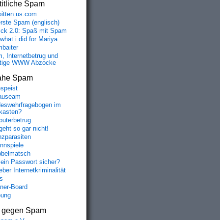
itliche Spam
bitten us.com
erste Spam (englisch)
fick 2.0: Spaß mit Spam
 what i did for Mariya
baiter
, Internetbetrug und
tige WWW Abzocke
ahe Spam
speist
auseam
eswehrfragebogen im
fkasten?
uterbetrug
geht so gar nicht!
nzparasiten
nnspiele
belmatsch
mein Passwort sicher?
ber Internetkriminalität
s
aner-Board
bung
s gegen Spam