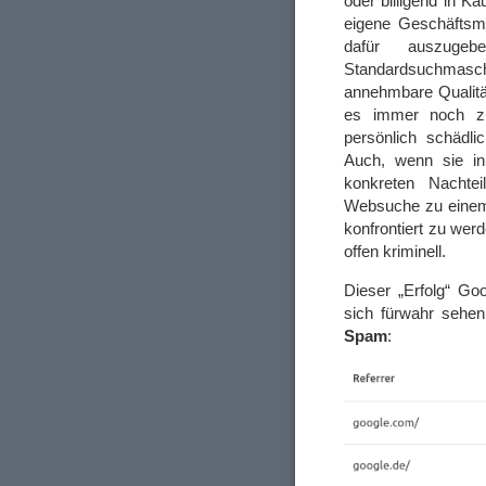
oder billigend in K
eigene Geschäftsm
dafür auszugeb
Standardsuchmasc
annehmbare Qualitä
es immer noch zu 
persönlich schädli
Auch, wenn sie in
konkreten Nachtei
Websuche zu einem 
konfrontiert zu we
offen kriminell.
Dieser „Erfolg“ G
sich fürwahr sehen
Spam
: