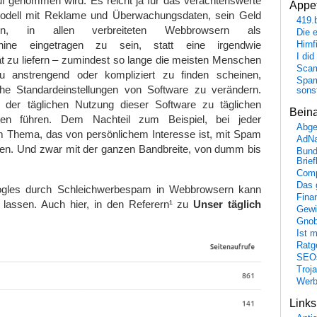
auf genommen wird. Es reicht ja für das verachtenswerte
Appet
odell mit Reklame und Überwachungsdaten, sein Geld
419.
en, in allen verbreiteten Webbrowsern als
Die 
hine eingetragen zu sein, statt eine irgendwie
Hirn
I did
t zu liefern – zumindest so lange die meisten Menschen
Scam
anstrengend oder kompliziert zu finden scheinen,
Spam
che Standardeinstellungen von Software zu verändern.
sons
 der täglichen Nutzung dieser Software zu täglichen
Bein
len führen. Dem Nachteil zum Beispiel, bei jeder
Abge
Thema, das von persönlichem Interesse ist, mit Spam
AdN
rden. Und zwar mit der ganzen Bandbreite, von dumm bis
Bund
Brie
Comp
Das 
oogles durch Schleichwerbespam in Webbrowsern kann
Fina
 lassen. Auch hier, in den Referern¹ zu
Unser täglich
Gewi
Gnob
Ist 
Ratge
SEO
Troj
Wer
Link