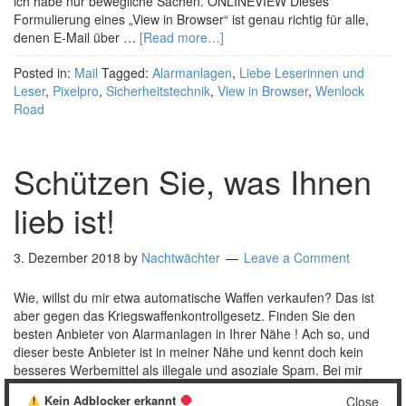
ich habe nur bewegliche Sachen. ONLINEVIEW Dieses
Formulierung eines „View in Browser“ ist genau richtig für alle,
denen E-Mail über …
[Read more…]
Posted in:
Mail
Tagged:
Alarmanlagen
,
Liebe Leserinnen und
Leser
,
Pixelpro
,
Sicherheitstechnik
,
View in Browser
,
Wenlock
Road
Schützen Sie, was Ihnen
lieb ist!
3. Dezember 2018
by
Nachtwächter
Leave a Comment
Wie, willst du mir etwa automatische Waffen verkaufen? Das ist
aber gegen das Kriegswaffenkontrollgesetz. Finden Sie den
besten Anbieter von Alarmanlagen in Ihrer Nähe ! Ach so, und
dieser beste Anbieter ist in meiner Nähe und kennt doch kein
besseres Werbemittel als illegale und asoziale Spam. Bei mir
gehen da jedenfalls alle Alarmglöckchen auf einmal …
[Read
Kein Adblocker erkannt
Close