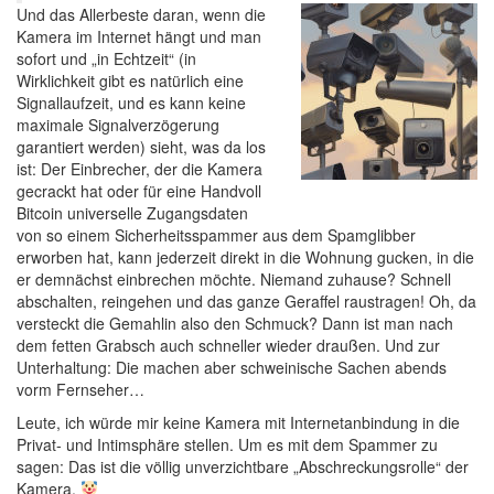
Und das Allerbeste daran, wenn die
Kamera im Internet hängt und man
sofort und „in Echtzeit“ (in
Wirklichkeit gibt es natürlich eine
Signallaufzeit, und es kann keine
maximale Signalverzögerung
garantiert werden) sieht, was da los
ist: Der Einbrecher, der die Kamera
gecrackt hat oder für eine Handvoll
Bitcoin universelle Zugangsdaten
von so einem Sicherheitsspammer aus dem Spamglibber
erworben hat, kann jederzeit direkt in die Wohnung gucken, in die
er demnächst einbrechen möchte. Niemand zuhause? Schnell
abschalten, reingehen und das ganze Geraffel raustragen! Oh, da
versteckt die Gemahlin also den Schmuck? Dann ist man nach
dem fetten Grabsch auch schneller wieder draußen. Und zur
Unterhaltung: Die machen aber schweinische Sachen abends
vorm Fernseher…
Leute, ich würde mir keine Kamera mit Internetanbindung in die
Privat- und Intimsphäre stellen. Um es mit dem Spammer zu
sagen: Das ist die völlig unverzichtbare „Abschreckungsrolle“ der
Kamera.
‍