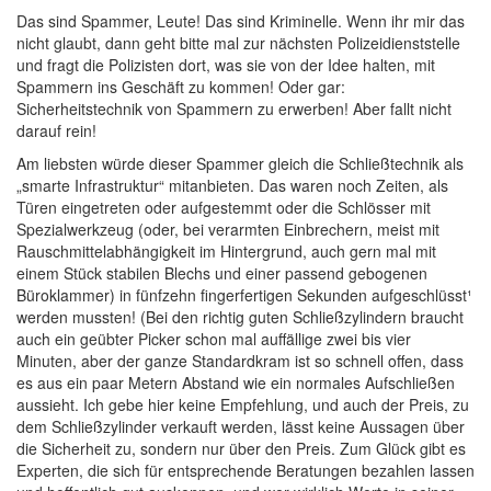
Das sind Spammer, Leute! Das sind Kriminelle. Wenn ihr mir das
nicht glaubt, dann geht bitte mal zur nächsten Polizeidienststelle
und fragt die Polizisten dort, was sie von der Idee halten, mit
Spammern ins Geschäft zu kommen! Oder gar:
Sicherheitstechnik von Spammern zu erwerben! Aber fallt nicht
darauf rein!
Am liebsten würde dieser Spammer gleich die Schließtechnik als
„smarte Infrastruktur“ mitanbieten. Das waren noch Zeiten, als
Türen eingetreten oder aufgestemmt oder die Schlösser mit
Spezialwerkzeug (oder, bei verarmten Einbrechern, meist mit
Rauschmittelabhängigkeit im Hintergrund, auch gern mal mit
einem Stück stabilen Blechs und einer passend gebogenen
Büroklammer) in fünfzehn fingerfertigen Sekunden aufgeschlüsst¹
werden mussten! (Bei den richtig guten Schließzylindern braucht
auch ein geübter Picker schon mal auffällige zwei bis vier
Minuten, aber der ganze Standardkram ist so schnell offen, dass
es aus ein paar Metern Abstand wie ein normales Aufschließen
aussieht. Ich gebe hier keine Empfehlung, und auch der Preis, zu
dem Schließzylinder verkauft werden, lässt keine Aussagen über
die Sicherheit zu, sondern nur über den Preis. Zum Glück gibt es
Experten, die sich für entsprechende Beratungen bezahlen lassen