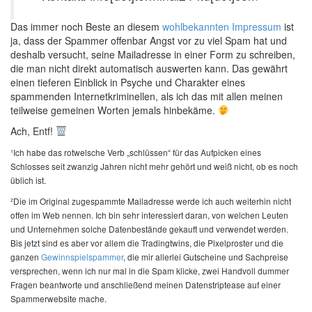
Das immer noch Beste an diesem
wohlbekannten Impressum
ist
ja, dass der Spammer offenbar Angst vor zu viel Spam hat und
deshalb versucht, seine Mailadresse in einer Form zu schreiben,
die man nicht direkt automatisch auswerten kann. Das gewährt
einen tieferen Einblick in Psyche und Charakter eines
spammenden Internetkriminellen, als ich das mit allen meinen
teilweise gemeinen Worten jemals hinbekäme.
Ach, Entf!
¹Ich habe das rotwelsche Verb „schlüssen“ für das Aufpicken eines
Schlosses seit zwanzig Jahren nicht mehr gehört und weiß nicht, ob es noch
üblich ist.
²Die im Original zugespammte Mailadresse werde ich auch weiterhin nicht
offen im Web nennen. Ich bin sehr interessiert daran, von welchen Leuten
und Unternehmen solche Datenbestände gekauft und verwendet werden.
Bis jetzt sind es aber vor allem die Tradingtwins, die Pixelproster und die
ganzen
Gewinnspielspammer
, die mir allerlei Gutscheine und Sachpreise
versprechen, wenn ich nur mal in die Spam klicke, zwei Handvoll dummer
Fragen beantworte und anschließend meinen Datenstriptease auf einer
Spammerwebsite mache.