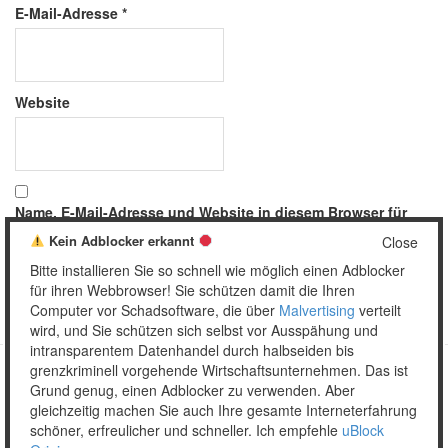
E-Mail-Adresse
*
Website
Name, E-Mail-Adresse und Website in diesem Browser für
meinen nächsten Kommentar speichern.
Kein Adblocker erkannt
Close
Bitte installieren Sie so schnell wie möglich einen Adblocker
für ihren Webbrowser! Sie schützen damit die Ihren
Computer vor Schadsoftware, die über
Malvertising
verteilt
wird, und Sie schützen sich selbst vor Ausspähung und
intransparentem Datenhandel durch halbseiden bis
grenzkriminell vorgehende Wirtschaftsunternehmen. Das ist
Grund genug, einen Adblocker zu verwenden. Aber
Copyright © 2026 Unser täglich Spam.
gleichzeitig machen Sie auch Ihre gesamte Interneterfahrung
Mobile
WordPress Theme by themehall.com
schöner, erfreulicher und schneller. Ich empfehle
uBlock