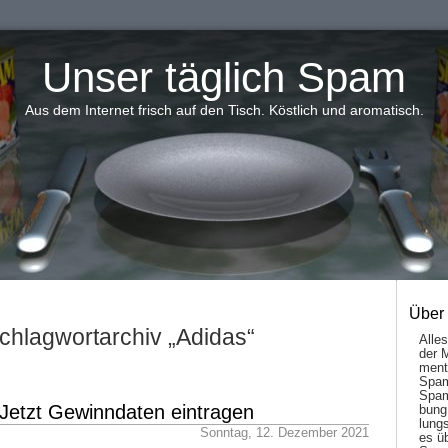
Unser täglich Spam
Aus dem Internet frisch auf den Tisch. Köstlich und aromatisch.
Über
chlagwortarchiv „Adidas“
Alle
der 
men­t
Spam
Spam
Jetzt Gewinndaten eintragen
bung
lungs
Sonntag, 12. Dezember 2021
es ü