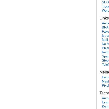
SEO
Troj
Wer
Link
Anti
BRA
Fake
Ist 
Maili
No M
Phis
Roma
Spa
Stop
Tele
Mein
Hom
Mast
Pixe
Tech
Anme
Eint
Komm