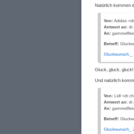
Natürlich kommen d
Von:
Adidas <d
Antwort an:
dr
An:
gammelflei
Betreff:
Gluckwu
Gluckwunsch._ 
Gluck, gluck, gluck
Und natürlich komme
Von:
Lidl <dr.
Antwort an:
dr
An:
gammelflei
Betreff:
Gluckwu
Gluckwunsch_ J