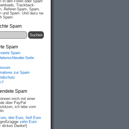
 in den Fo­ren oder Spam
wn­loads, Track­back-
, Re­fe­rer-Spam, Spam,
 und Spam. Und da­zu na­
ich Spam.
chte Spam
rte Spam
ivierte Spam
Datenschleuder-Seite
essum
rmatives zur Spam
ndschutz
m?
endete Spam
können mich mit einer
de über PayPal
rstützen, ich lebe vom
ln:
Euro
,
drei Euro
,
fünf Euro
 großzügige
zehn Euro
z dickes Danke!)