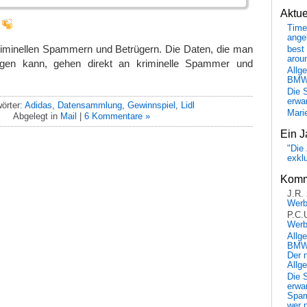
Aktu
!
Time
ange
minellen Spammern und Betrügern. Die Daten, die man
best 
arou
agen kann, gehen direkt an kriminelle Spammer und
Allg
BM
Die 
erwar
örter:
Adidas
,
Datensammlung
,
Gewinnspiel
,
Lidl
Mari
Abgelegt in
Mail
|
6 Kommentare »
Ein J
"Die 
exkl
Komm
J.R.
Wer
P.C.
Wer
Allg
BMW 
Der 
Allg
Die 
erwar
Spa
wer n