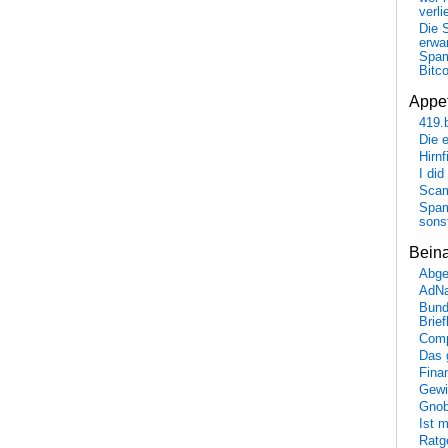
verli
Die 
erwar
Spa
Bitc
Appet
419.
Die 
Hirn
I did
Scam
Spam
sons
Bein
Abge
AdN
Bund
Brie
Comp
Das 
Fina
Gewi
Gnob
Ist 
Ratge