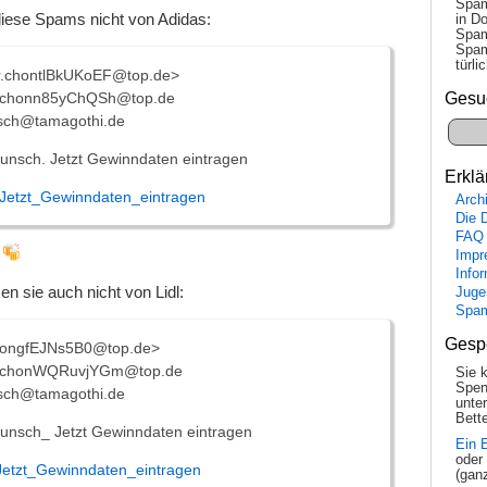
Spam
iese Spams nicht von Adidas:
in Do
Spam
Spam
tür­l
r.chontlBkUKoEF@top.de>
.chonn85yChQSh@top.de
Gesu
sch@tamagothi.de
nsch. Jetzt Gewinndaten eintragen
Erklä
Jetzt_Gewinndaten_eintragen
Arch
Die 
FAQ
!
Impr
Info
n sie auch nicht von Lidl:
Juge
Spa
Gesp
chongfEJNs5B0@top.de>
.chonWQRuvjYGm@top.de
Sie 
Spen
sch@tamagothi.de
unte
Bette
nsch_ Jetzt Gewinndaten eintragen
Ein 
oder
etzt_Gewinndaten_eintragen
(gan