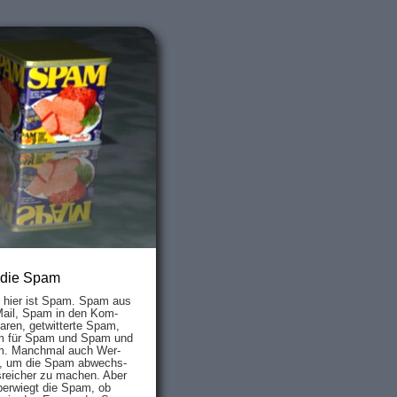
 die Spam
s hier ist Spam. Spam aus
Mail, Spam in den Kom­
aren, ge­twit­ter­te Spam,
 für Spam und Spam und
. Manch­mal auch Wer­
, um die Spam ab­wechs­
­reich­er zu mach­en. Aber
ber­wiegt die Spam, ob