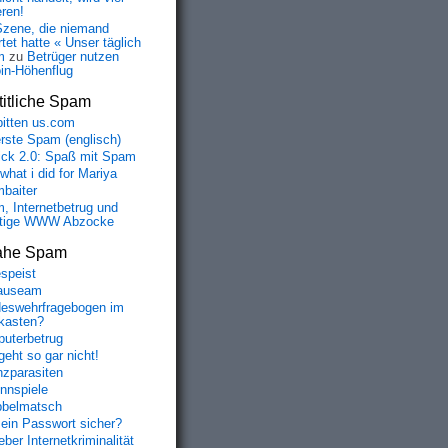
eren!
Szene, die niemand
tet hatte « Unser täglich
m
zu
Betrüger nutzen
oin-Höhenflug
itliche Spam
bitten us.com
erste Spam (englisch)
fick 2.0: Spaß mit Spam
 what i did for Mariya
baiter
, Internetbetrug und
tige WWW Abzocke
ahe Spam
speist
auseam
eswehrfragebogen im
fkasten?
uterbetrug
geht so gar nicht!
nzparasiten
nnspiele
belmatsch
mein Passwort sicher?
ber Internetkriminalität