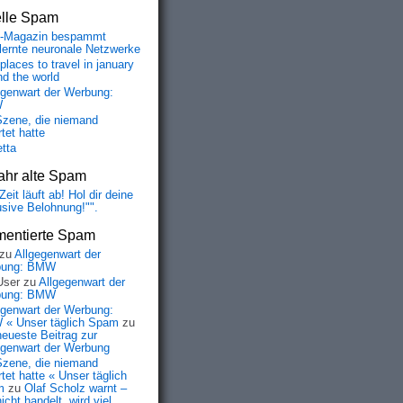
elle Spam
-Magazin bespammt
lernte neuronale Netzwerke
places to travel in january
nd the world
egenwart der Werbung:
W
Szene, die niemand
tet hatte
etta
ahr alte Spam
Zeit läuft ab! Hol dir deine
usive Belohnung!"".
entierte Spam
zu
Allgegenwart der
bung: BMW
User
zu
Allgegenwart der
bung: BMW
egenwart der Werbung:
« Unser täglich Spam
zu
neueste Beitrag zur
egenwart der Werbung
Szene, die niemand
tet hatte « Unser täglich
m
zu
Olaf Scholz warnt –
icht handelt, wird viel