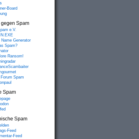
s
aner-Board
bung
s gegen Spam
spam e.V.
IN.EXE
 Name Generator
das Spam?
nator
ore Ransom!
hingradar
nceScambaiter
mgourmet
 Forum Spam
fonpaul
e Spam
epage
odon
lfed
nische Spam
lden
rags-Feed
entar-Feed