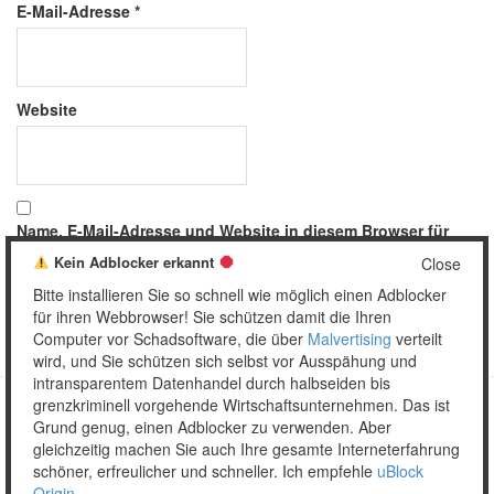
E-Mail-Adresse
*
Website
Name, E-Mail-Adresse und Website in diesem Browser für
meinen nächsten Kommentar speichern.
Kein Adblocker erkannt
Close
Bitte installieren Sie so schnell wie möglich einen Adblocker
für ihren Webbrowser! Sie schützen damit die Ihren
Computer vor Schadsoftware, die über
Malvertising
verteilt
wird, und Sie schützen sich selbst vor Ausspähung und
intransparentem Datenhandel durch halbseiden bis
grenzkriminell vorgehende Wirtschaftsunternehmen. Das ist
Grund genug, einen Adblocker zu verwenden. Aber
Copyright © 2026 Unser täglich Spam.
gleichzeitig machen Sie auch Ihre gesamte Interneterfahrung
Mobile
WordPress Theme by themehall.com
schöner, erfreulicher und schneller. Ich empfehle
uBlock
Origin
.