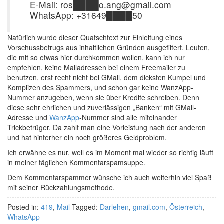
E-Mail: ros████o.ang@gmail.com
WhatsApp: +31649████50
Natürlich wurde dieser Quatschtext zur Einleitung eines
Vorschussbetrugs aus inhaltlichen Gründen ausgefiltert. Leuten,
die mit so etwas hier durchkommen wollen, kann ich nur
empfehlen, keine Mailadressen bei einem Freemailer zu
benutzen, erst recht nicht bei GMail, dem dicksten Kumpel und
Komplizen des Spammers, und schon gar keine WanzApp-
Nummer anzugeben, wenn sie über Kredite schreiben. Denn
diese sehr ehrlichen und zuverlässigen „Banken“ mit GMail-
Adresse und
WanzApp
-Nummer sind alle miteinander
Trickbetrüger. Da zahlt man eine Vorleistung nach der anderen
und hat hinterher ein noch größeres Geldproblem.
Ich erwähne es nur, weil es im Moment mal wieder so richtig läuft
in meiner täglichen Kommentarspamsuppe.
Dem Kommentarspammer wünsche ich auch weiterhin viel Spaß
mit seiner Rückzahlungsmethode.
Posted in:
419
,
Mail
Tagged:
Darlehen
,
gmail.com
,
Österreich
,
WhatsApp