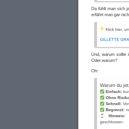
Da fühlt man sich j
erfährt man gar nich
Klick hier, um
GILLETTE GRA
Und, warum sollte 
Oder warum?
Oh:
Warum du jetz
Einfach:
kurz
Ohne Risik
Schnell:
Vort
Begrenzt:
nu
Hinweis:
W
geschlossen.