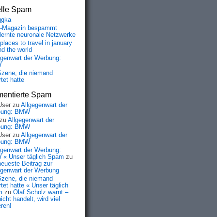
elle Spam
qgka
-Magazin bespammt
lernte neuronale Netzwerke
places to travel in january
nd the world
egenwart der Werbung:
W
Szene, die niemand
tet hatte
entierte Spam
User
zu
Allgegenwart der
bung: BMW
zu
Allgegenwart der
bung: BMW
User
zu
Allgegenwart der
bung: BMW
egenwart der Werbung:
« Unser täglich Spam
zu
neueste Beitrag zur
egenwart der Werbung
Szene, die niemand
tet hatte « Unser täglich
m
zu
Olaf Scholz warnt –
icht handelt, wird viel
eren!