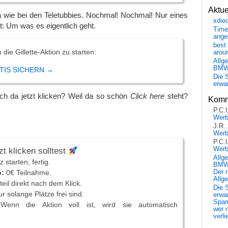
Aktu
a wie bei den Teletubbies. Nochmal! Nochmal! Nur eines
xdie
t: Um was es eigentlich geht.
Time
ange
best 
 die Gillette-Aktion zu starten:
arou
Allg
BM
TIS SICHERN →
Die 
erwar
ich da jetzt klicken? Weil da so schön
Click here
steht?
Komm
P.C.
Wer
J.R.
Wer
P.C.
Wer
t klicken solltest
Allg
 starten, fertig.
BMW 
Der 
o:
0€ Teilnahme.
Allg
eil direkt nach dem Klick.
Die 
r solange Plätze frei sind.
erwar
Spa
enn die Aktion voll ist, wird sie automatisch
wer n
verli