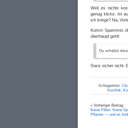
Weil es nichts kos
genug klicke. Ist 
ich kriege? Na, Vorte
Komm Spammer, du 
überhaupt geht!
Du erhältst dies
Ganz sicher nicht. E
Schlagwörter:
Cli
Kurzlink
;
Ko
« Vorheriger Beitrag
Keine Pillen. Keine Sp
Pflaster — und es funk