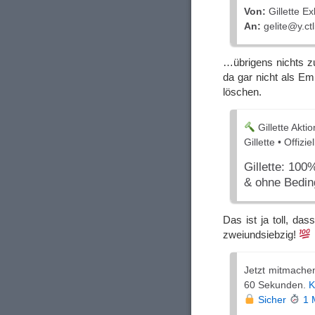
Von:
Gillette Ex
An:
gelite@y.ct
…übrigens nichts z
da gar nicht als E
löschen.
Gillette Akti
Gillette • Offizi
Gillette: 100
& ohne Bedi
Das ist ja toll, da
zweiundsiebzig!
Jetzt mitmache
60 Sekunden.
K
Sicher
1 