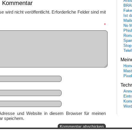
Anti
en Kommentar
BRA
Fake
 wird nicht veröffentlicht.
Erforderliche Felder sind mit
Ist 
Maili
mmentar
*
No M
Phis
Roma
Spa
Stop
Tele
Mein
Hom
Mast
Pixe
Tech
Anme
Eint
Komm
Word
Adresse und Website in diesem Browser für meinen
r speichern.