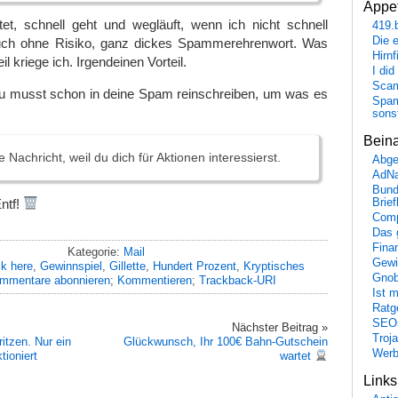
Appet
tet, schnell geht und wegläuft, wenn ich nicht schnell
419.
Die 
auch ohne Risiko, ganz dickes Spammerehrenwort. Was
Hirn
il kriege ich. Irgendeinen Vorteil.
I did
Scam
musst schon in deine Spam reinschreiben, um was es
Spam
sons
Bein
e Nachricht, weil du dich für Aktionen interessierst.
Abge
AdN
Bund
ntf!
Brie
Comp
Das 
Fina
Kategorie:
Mail
Gewi
ck here
,
Gewinnspiel
,
Gillette
,
Hundert Prozent
,
Kryptisches
Gnob
mmentare abonnieren
;
Kommentieren
;
Trackback-URI
Ist 
Ratge
SEO
Nächster Beitrag »
Troj
ritzen. Nur ein
Glückwunsch, Ihr 100€ Bahn-Gutschein
Wer
tioniert
wartet
Link