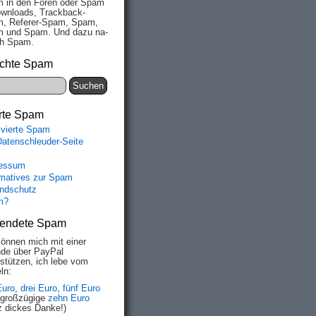
 in den Fo­ren oder Spam
wn­loads, Track­back-
, Re­fe­rer-Spam, Spam,
 und Spam. Und da­zu na­
ich Spam.
chte Spam
rte Spam
ivierte Spam
Datenschleuder-Seite
essum
rmatives zur Spam
ndschutz
m?
endete Spam
können mich mit einer
de über PayPal
rstützen, ich lebe vom
ln:
Euro
,
drei Euro
,
fünf Euro
 großzügige
zehn Euro
z dickes Danke!)