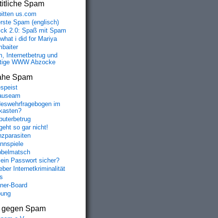
itliche Spam
bitten us.com
erste Spam (englisch)
fick 2.0: Spaß mit Spam
 what i did for Mariya
baiter
, Internetbetrug und
tige WWW Abzocke
ahe Spam
speist
auseam
eswehrfragebogen im
fkasten?
uterbetrug
geht so gar nicht!
nzparasiten
nnspiele
belmatsch
mein Passwort sicher?
ber Internetkriminalität
s
aner-Board
bung
s gegen Spam