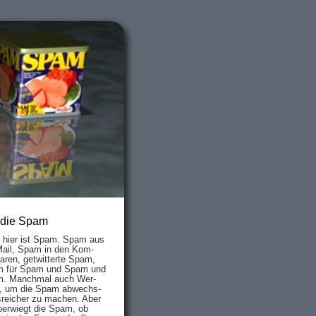
 die Spam
s hier ist Spam. Spam aus
Mail, Spam in den Kom­
aren, ge­twit­ter­te Spam,
 für Spam und Spam und
. Manch­mal auch Wer­
, um die Spam ab­wechs­
­reich­er zu mach­en. Aber
ber­wiegt die Spam, ob