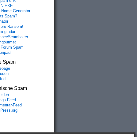
spam e.V.
IN.EXE
 Name Generator
das Spam?
nator
ore Ransom!
hingradar
nceScambaiter
mgourmet
 Forum Spam
fonpaul
e Spam
epage
odon
lfed
nische Spam
lden
rags-Feed
entar-Feed
Press.org