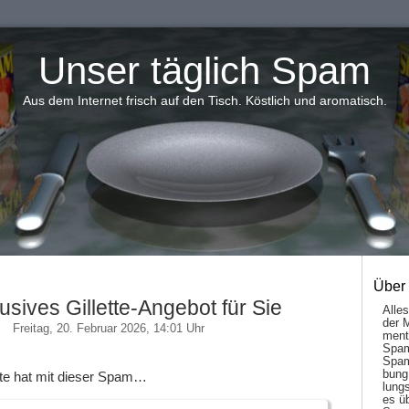
Unser täglich Spam
Aus dem Internet frisch auf den Tisch. Köstlich und aromatisch.
Über
usives Gillette-Angebot für Sie
Alle
der 
Freitag, 20. Februar 2026, 14:01 Uhr
men­t
Spam
Spam
bung
ette hat mit dieser Spam…
lungs
es ü